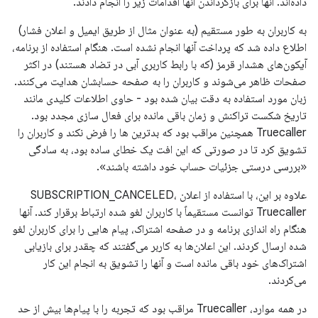
داده‌اند. آنها برای بازگرداندن آنها اقدامات زیر را انجام دادند.
به کاربران به طور مستقیم (به عنوان مثال از طریق ایمیل و اعلان فشار)
اطلاع داده شد که پرداخت آنها انجام نشده است. هنگام استفاده از برنامه،
آیکون‌های هشدار قرمز (که با رابط کاربری آبی در تضاد هستند) در اکثر
صفحات ظاهر می‌شوند و کاربران را به صفحه حسابشان هدایت می‌کنند.
زبان مورد استفاده به دقت بیان شده بود - حاوی اطلاعات کلیدی مانند
تاریخ شکست تراکنش و زمان باقی مانده برای فعال سازی مجدد بود.
Truecaller همچنین مراقب بود که بدترین ها را فرض نکند و کاربران را
تشویق کرد تا در صورتی که این افت یک خطای ساده بود، به سادگی
«بررسی درستی جزئیات حساب خود داشته باشند».
علاوه بر این، با استفاده از اعلان SUBSCRIPTION_CANCELED،
Truecaller توانست مستقیماً با کاربران لغو شده ارتباط برقرار کند. آنها
هنگام راه اندازی برنامه و در صفحه اشتراک، پیام هایی را برای کاربران لغو
شده ارسال کردند. این اعلان‌ها به کاربر می‌گفتند که چقدر برای بازیابی
اشتراک‌های خود باقی مانده است و آنها را تشویق به انجام این کار
می‌کردند.
در همه موارد، Truecaller مراقب بود که تجربه را با پیام‌ها بیش از حد