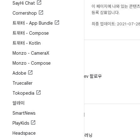
Say
Hi Chat
이 페이지에 나와 있는 콘텐
등록 상표입니다.
Cornershop
트위터 - App Bundle
최종 업데이트: 2021-07-28
트위터 - Compose
트위터 - Kotlin
Monzo - Camera
X
Monzo - Compose
X
Adobe
X에서 @AndroidDev 팔로우
Truecaller
Tokopedia
알라미
Smart
News
ANDROID 자세히 알아보기
탐색
Play
Kids
Android
게임
Headspace
엔터프라이즈용 Android
머신러닝