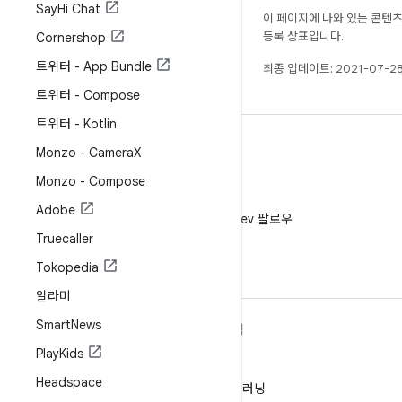
Say
Hi Chat
이 페이지에 나와 있는 콘텐
등록 상표입니다.
Cornershop
트위터 - App Bundle
최종 업데이트: 2021-07-28
트위터 - Compose
트위터 - Kotlin
Monzo - Camera
X
Monzo - Compose
X
Adobe
X에서 @AndroidDev 팔로우
Truecaller
Tokopedia
알라미
Smart
News
ANDROID 자세히 알아보기
탐색
Play
Kids
Android
게임
Headspace
엔터프라이즈용 Android
머신러닝