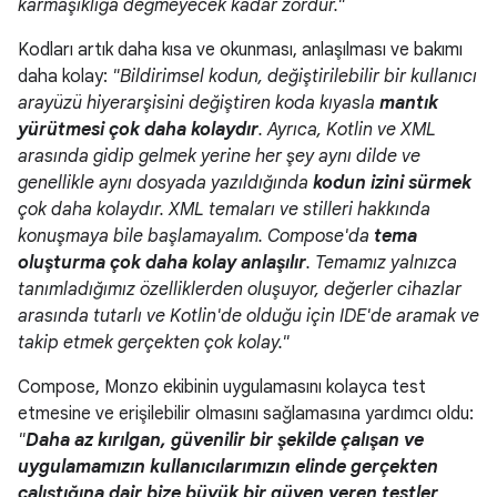
karmaşıklığa değmeyecek kadar zordur."
Kodları artık daha kısa ve okunması, anlaşılması ve bakımı
daha kolay:
"Bildirimsel kodun, değiştirilebilir bir kullanıcı
arayüzü hiyerarşisini değiştiren koda kıyasla
mantık
yürütmesi çok daha kolaydır
. Ayrıca, Kotlin ve XML
arasında gidip gelmek yerine her şey aynı dilde ve
genellikle aynı dosyada yazıldığında
kodun izini sürmek
çok daha kolaydır. XML temaları ve stilleri hakkında
konuşmaya bile başlamayalım. Compose'da
tema
oluşturma çok daha kolay anlaşılır
. Temamız yalnızca
tanımladığımız özelliklerden oluşuyor, değerler cihazlar
arasında tutarlı ve Kotlin'de olduğu için IDE'de aramak ve
takip etmek gerçekten çok kolay."
Compose, Monzo ekibinin uygulamasını kolayca test
etmesine ve erişilebilir olmasını sağlamasına yardımcı oldu:
"
Daha az kırılgan, güvenilir bir şekilde çalışan ve
uygulamamızın kullanıcılarımızın elinde gerçekten
çalıştığına dair bize büyük bir güven veren testler