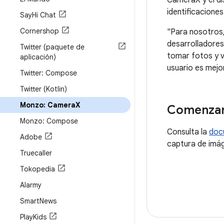
CameraX y el di
identificacione
Say
Hi Chat
Cornershop
"Para nosotros,
desarrolladores
Twitter (paquete de
tomar fotos y v
aplicación)
usuario es mejo
Twitter: Compose
Twitter (Kotlin)
Monzo: Camera
X
Comenza
Monzo: Compose
Consulta la
doc
Adobe
captura de imág
Truecaller
Tokopedia
Alarmy
Smart
News
Play
Kids