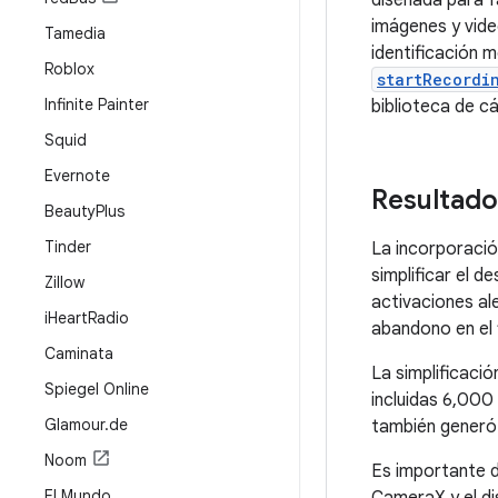
diseñada para f
imágenes y vid
Tamedia
identificación 
Roblox
startRecordi
Infinite Painter
biblioteca de cá
Squid
Evernote
Resultado
Beauty
Plus
Tinder
La incorporació
simplificar el 
Zillow
activaciones al
i
Heart
Radio
abandono en el 
Caminata
La simplificaci
Spiegel Online
incluidas 6,000
Glamour
.
de
también generó 
Noom
Es importante de
El Mundo