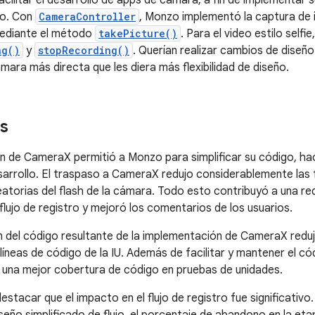
acilitar el desarrollo de apps de cámara, a fin de implementar 
eo. Con
CameraController
, Monzo implementó la captura d
mediante el método
takePicture()
. Para el video estilo self
ng()
y
stopRecording()
. Querían realizar cambios de diseño 
mara más directa que les diera más flexibilidad de diseño.
s
n de CameraX permitió a Monzo para simplificar su código, ha
desarrollo. El traspaso a CameraX redujo considerablemente las 
eatorias del flash de la cámara. Todo esto contribuyó a una re
flujo de registro y mejoró los comentarios de los usuarios.
ón del código resultante de la implementación de CameraX reduj
 líneas de código de la IU. Además de facilitar y mantener el c
una mejor cobertura de código en pruebas de unidades.
stacar que el impacto en el flujo de registro fue significativo