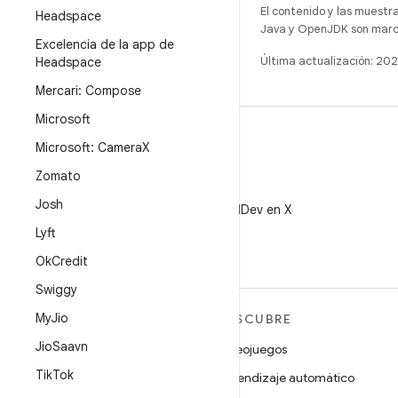
El contenido y las muestr
Headspace
Java y OpenJDK son marca
Excelencia de la app de
Última actualización: 2
Headspace
Mercari: Compose
Microsoft
Microsoft: Camera
X
Zomato
X
Josh
Sigue a @AndroidDev en X
Lyft
Ok
Credit
Swiggy
My
Jio
MÁS ANDROID
DESCUBRE
Jio
Saavn
Android
Videojuegos
Tik
Tok
Android para empresas
Aprendizaje automático