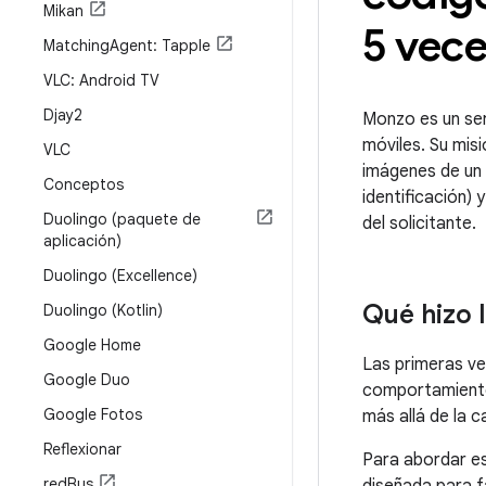
Mikan
5 vec
Matching
Agent: Tapple
VLC: Android TV
Djay2
Monzo es un ser
móviles. Su mis
VLC
imágenes de un 
Conceptos
identificación) 
Duolingo (paquete de
del solicitante.
aplicación)
Duolingo (Excellence)
Qué hizo 
Duolingo (Kotlin)
Google Home
Las primeras ve
Google Duo
comportamientos
Google Fotos
más allá de la c
Reflexionar
Para abordar es
red
Bus