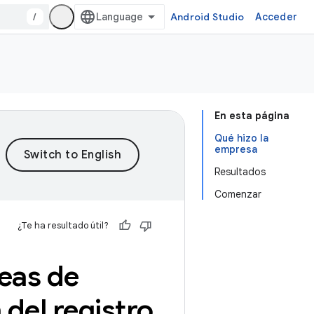
/
Android Studio
Acceder
En esta página
Qué hizo la
empresa
Resultados
Comenzar
¿Te ha resultado útil?
eas de
 del registro