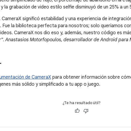
seño simplificado de flujo, el porcentaje de abandono en la e
s y la grabación de video estilo selfie disminuyó de un 25% a 
 CameraX significó estabilidad y una experiencia de integración
. Fue la biblioteca perfecta para nosotros; solo queríamos co
ideos. CameraX nos dio eso y, además, nuestro código es más s
r".
Anastasios Motorfopoulos, desarrollador de Android para
r
umentación de CameraX
para obtener información sobre cóm
enes más sólido y simplificado a tu app o juego.
¿Te ha resultado útil?