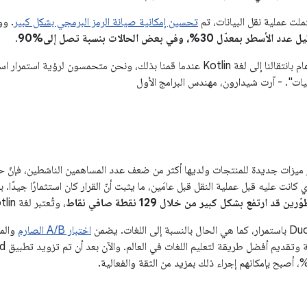
ملت عملية نقل البيانات، تم
تحسين إمكانية صيانة الرمز البرمجي بشكل كبير
. وو
.
"نحن سعداء بشكل عام بانتقالنا إلى لغة Kotlin عندما قمنا بذلك، ونحن متحمس
ات". - آرت شيدارون، مهندس البرامج الأول
 ميزات جديدة للمنتجات ولديها أكثر من ضعف عدد المساهمين الناشطين، فإنّ 
 كانت عليه قبل عملية النقل قبل عامَين، ما يثبت أنّ القرار كان استثمارًا جيدًا.
ين قد ارتفع بشكل كبير من خلال 129 نقطة صافي نقاط
، وتُعتبر لغة Kotlin عاملاً رئيسيًا في الردود.
اختبار A/B الصارم
والمل