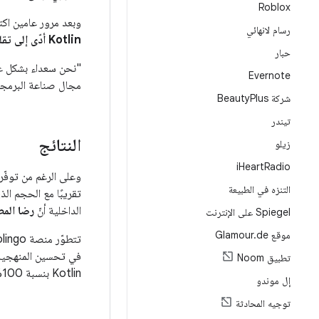
Roblox
وبعد مرور عامين اكت
رسام لانهائي
Kotlin أدّى إلى تقليل عدد الأسطر بمعدّل 30%، وفي بعض الحالات بنسبة تصل إلى%90
حبار
Evernote
مجال صناعة البرمجي
شركة Beauty
Plus
تيندر
النتائج
زيلو
i
Heart
Radio
وعلى الرغم من توفّر
التنزه في الطبيعة
تقريبًا مع الحجم الذي
الداخلية أنّ
رضا المطوّر
Spiegel على الإنترنت
موقع Glamour
de
.
تتطوّر منصة Duolingo باستمرار، كما هي الحال بالنسبة إلى اللغات. يضمن
تطبيق Noom
Kotlin بنسبة 100%، أصبح بإمكانهم إجراء ذلك بمزيد من الثقة والفعالية.
إل موندو
توجيه المحادثة