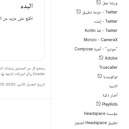
ورشة عمل
البدء
Twitter - حِزمة تطبيق
اطّلِع على مزيد من 
Twitter - إنشاء
Twitter - لغة Kotlin
Monzo - Camera
X
"مونزو" - أغنية Compose
Adobe
Truecaller
يخضع كل من المحتوى وعيّنات الت
Oracle و/أو الشركات التابعة لها.
توكوبيديا
تاريخ التعديل الأخير: 2020-05-15 (حسب التوقيت العالمي المتفَّق عليه)
التنبيه
أخبار ذكية
Play
Kids
مؤسسة Headspace
تطبيق Headspace المتميّز
X