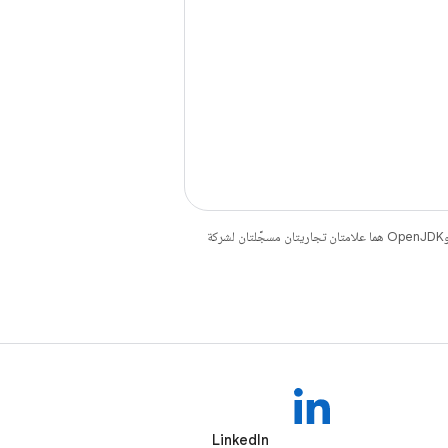
. إنّ Java وOpenJDK هما علامتان تجاريتان مسجَّلتان لشركة
LinkedIn