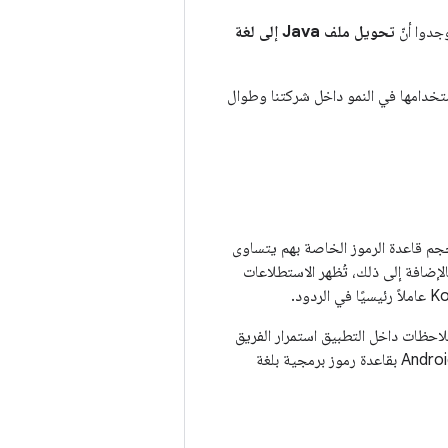
جدوا أنّ
تحويل ملف Java إلى لغة
ون لرؤية استمرار استخدامها في النمو داخل شركتنا وطوال
حجم قاعدة الرموز الخاصة بهم يتساوى
 بالإضافة إلى ذلك، تُظهر الاستطلاعات
احظات داخل التطبيق استمرار الفريق
في تحسين المنهجية وتقديم أفضل طريقة لتعليم اللغات في العالم. والآن بعد أن تم تزويد تطبيق Android بقاعدة رموز برمجية بلغة