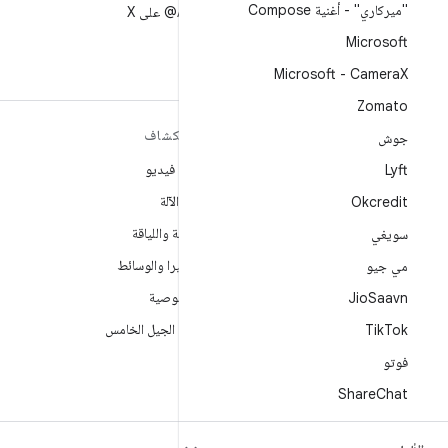
"ميركاري" - أغنية Compose
متابعة AndroidDev@ على X
Microsoft
Microsoft - Camera
X
Zomato
مزيد من المعلومات حول نظام
استكشاف
جوش
التشغيل ANDROID
ألعاب فيديو
Lyft
Android
تعلُم الآلة
Okcredit
Android for Enterprise
الصحة واللياقة
سويغي
الأمان
الكاميرا والوسائط
مي جيو
المصدر
الخصوصية
Jio
Saavn
الأخبار
شبكة الجيل الخامس
Tik
Tok
المدوّنة
فوتو
ملفات بودكاست
Share
Chat