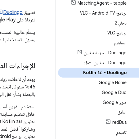
Matching
Agent - tapple
تطبيق
Duolingo
برنامج VLC - Android TV
تنزيلاً على Google Play، وقد تجاوز عدد عمليات تنزيله 200 مليون عملية تنزيل.
دجاي 2
برنامج VLC
وسهل الاستخدام للمتعلّمين
المفاهيم
Duolingo - حِزمة تطبيق
Duolingo - تطبيق التميُّز
الإجراءات الت
Duolingo - لغة Kotlin
وبعد أن لاحظَت زياد
Google Home
Google Duo
بالجملة بشأن نقل البيانات من va
صور Google‏‏
التأمل
خلال تنظيم مسابقة 
red
Bus
وشاركوا أفضل المما
تاميدي
مطوّري برامج Android خبراء في لغة البرمجة Kotlin أنفسهم.