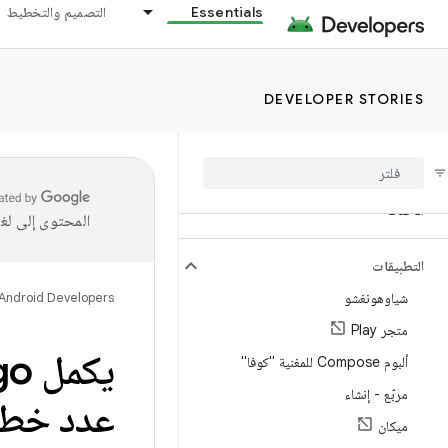
Essentials
التصميم والتخطيط
DEVELOPER STORIES
الأحدث
المحتوى إلى لغ
التطبيقات
شياوهونغشو
Android Developers
متجر Play
ألبوم Compose للمغنية "كوفا"
مربّع - إنشاء
عدد خطوطها بن
ميكان