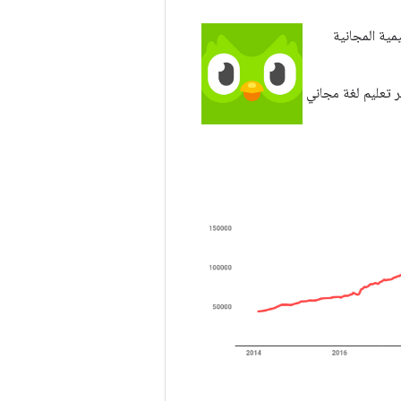
مية المجانية
للاستفادة من فرص أفضل، وتتمثّل مهمة Duolingo في توفير تعليم لغة مجاني