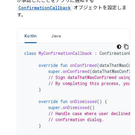
が承認したことをアプリに通知する
ConfirmationCallback
オブジェクトを設定しま
す。
Kotlin
Java
class
MyConfirmationCallback
:
ConfirmationCa
override
fun
onConfirmed
(
dataThatWasCon
super
.
onConfirmed
(
dataThatWasConfir
// Sign dataThatWasConfirmed using 
// By completing this process, you 
}
override
fun
onDismissed
()
{
super
.
onDismissed
()
// Handle case where user declined 
// confirmation dialog.
}