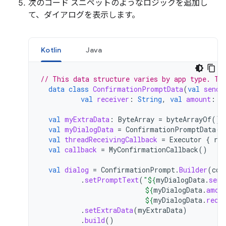
次のコード スニペットのようなロジックを追加し
て、ダイアログを表示します。
Kotlin
Java
// This data structure varies by app type. Th
data
class
ConfirmationPromptData
(
val
sende
val
receiver
:
String
,
val
amount
:
S
val
myExtraData
:
ByteArray
=
byteArrayOf
()
val
myDialogData
=
ConfirmationPromptData
(
"
val
threadReceivingCallback
=
Executor
{
run
val
callback
=
MyConfirmationCallback
()
val
dialog
=
ConfirmationPrompt
.
Builder
(
con
.
setPromptText
(
"
${
myDialogData
.
send
${
myDialogData
.
amou
${
myDialogData
.
rece
.
setExtraData
(
myExtraData
)
.
build
()