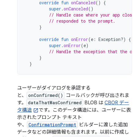
override
fun
onCanceled
()
{
super
.
onCanceled
()
// Handle case where your app closed
// responded to the prompt.
}
override
fun
onError
(
e
:
Exception?)
{
super
.
onError
(
e
)
// Handle the exception that the cal
}
}
ユーザーがダイアログを承認する
と、
onConfirmed()
コールバックが呼び出されま
す。
dataThatWasConfirmed
BLOB は
CBOR デー
タ構造
です。このデータ構造には、ユーザーに表
示されたプロンプト テキスト
や、
ConfirmationPrompt
ビルダーに渡した追加
データなどの詳細情報も含まれます。以前に作成し