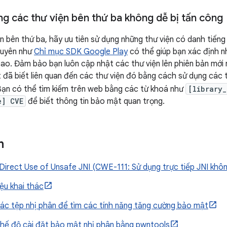
ng các thư viện bên thứ ba không dễ bị tấn công
ện bên thứ ba, hãy ưu tiên sử dụng những thư viện có danh tiến
nguyên như
Chỉ mục SDK Google Play
có thể giúp bạn xác định n
ao. Đảm bảo bạn luôn cập nhật các thư viện lên phiên bản mới 
 đã biết liên quan đến các thư viện đó bằng cách sử dụng các t
Bạn có thể tìm kiếm trên web bằng các từ khoá như
[library
e] CVE
để biết thông tin bảo mật quan trọng.
n
Direct Use of Unsafe JNI (CWE-111: Sử dụng trực tiếp JNI khôn
iệu khai thác
các tệp nhị phân để tìm các tính năng tăng cường bảo mật
chế độ cài đặt bảo mật nhị phân bằng pwntools