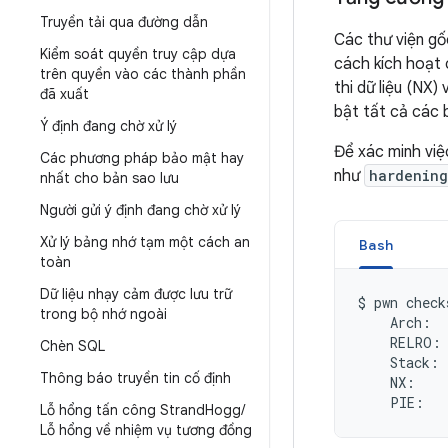
Truyền tải qua đường dẫn
Các thư viện gố
Kiểm soát quyền truy cập dựa
cách kích hoạt 
trên quyền vào các thành phần
thi dữ liệu (NX)
đã xuất
bật tất cả các 
Ý định đang chờ xử lý
Để xác minh việ
Các phương pháp bảo mật hay
như
hardenin
nhất cho bản sao lưu
Người gửi ý định đang chờ xử lý
Xử lý bảng nhớ tạm một cách an
Bash
toàn
Dữ liệu nhạy cảm được lưu trữ
$
pwn
check
trong bộ nhớ ngoài
Arch:
RELRO:
Chèn SQL
Stack:
Thông báo truyền tin cố định
NX:
PIE:
Lỗ hổng tấn công Strand
Hogg
/
Lỗ hổng về nhiệm vụ tương đồng