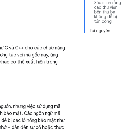
Xác minh rằng
các thư viện
bên thứ ba
không dễ bị
tấn công
Tài nguyên
hư C và C++ cho các chức năng
ương tác với mã gốc này, ứng
khác có thể xuất hiện trong
 nguồn, nhưng việc sử dụng mã
ính bảo mật. Các ngôn ngữ mã
g dễ bị các lỗ hổng bảo mật như
ộ nhớ – dẫn đến sự cố hoặc thực