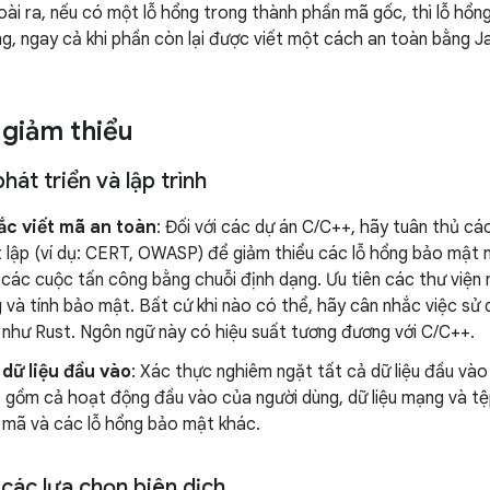
goài ra, nếu có một lỗ hổng trong thành phần mã gốc, thì lỗ hổ
g, ngay cả khi phần còn lại được viết một cách an toàn bằng J
 giảm thiểu
át triển và lập trình
ắc viết mã an toàn
: Đối với các dự án C/C++, hãy tuân thủ cá
 lập (ví dụ: CERT, OWASP) để giảm thiểu các lỗ hổng bảo mật 
các cuộc tấn công bằng chuỗi định dạng. Ưu tiên các thư viện n
 và tính bảo mật. Bất cứ khi nào có thể, hãy cân nhắc việc sử
 như Rust. Ngôn ngữ này có hiệu suất tương đương với C/C++.
dữ liệu đầu vào
: Xác thực nghiêm ngặt tất cả dữ liệu đầu và
o gồm cả hoạt động đầu vào của người dùng, dữ liệu mạng và t
 mã và các lỗ hổng bảo mật khác.
các lựa chọn biên dịch