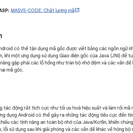
ASP:
MASVS-CODE: Chất lượng mã
n
ndroid có thể tận dụng mã gốc được viết bằng các ngôn ngữ n
ên, khi một ứng dụng sử dụng Giao diện gốc của Java (JNI) để t
năng gặp phải các lỗ hổng như tràn bộ nhớ đệm và các vấn đề 
khai mã gốc.
 tác động rất tích cực như tối ưu hoá hiệu suất và làm rối mã
ng dụng Android có thể gây ra những tác động tiêu cực đến t
hiếu các tính năng an toàn bộ nhớ của Java/Kotlin, khiến chún
, lỗi sử dụng sau khi giải phóng và các vấn đề khác về hỏng b