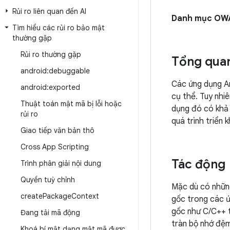
Rủi ro liên quan đến AI
Danh mục OW
Tìm hiểu các rủi ro bảo mật
thường gặp
Rủi ro thường gặp
Tổng qua
android:debuggable
Các ứng dụng A
android:exported
cụ thể. Tuy nhi
Thuật toán mật mã bị lỗi hoặc
dụng đó có khả 
rủi ro
quá trình triển 
Giao tiếp văn bản thô
Cross App Scripting
Tác động
Trình phân giải nội dung
Quyền tuỳ chỉnh
Mặc dù có những
create
Package
Context
gốc trong các ứ
gốc như C/C++ t
Đang tải mã động
tràn bộ nhớ đệm
Khoá bí mật dạng mật mã được