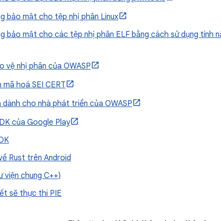
g bảo mật cho tệp nhị phân Linux
g bảo mật cho các tệp nhị phân ELF bằng cách sử dụng tính nă
o vệ nhị phân của OWASP
n mã hoá SEI CERT
 dành cho nhà phát triển của OWASP
DK của Google Play
NDK
 về Rust trên Android
ư viện chung C++)
kết sẽ thực thi PIE