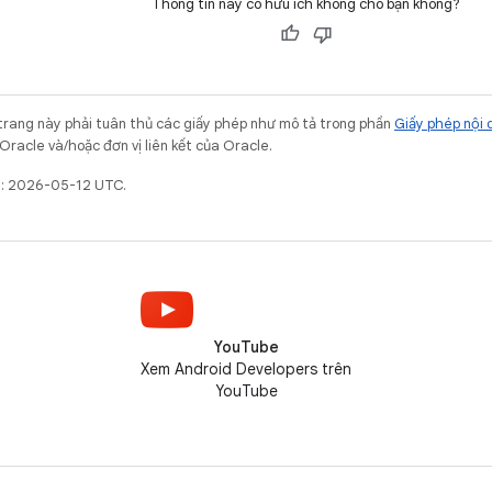
Thông tin này có hữu ích không cho bạn không?
trang này phải tuân thủ các giấy phép như mô tả trong phần
Giấy phép nội 
Oracle và/hoặc đơn vị liên kết của Oracle.
t: 2026-05-12 UTC.
YouTube
Xem Android Developers trên
YouTube