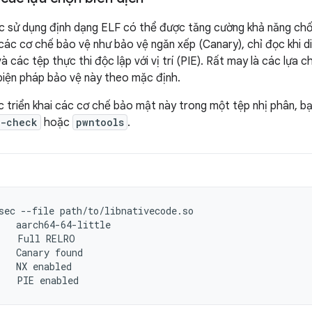
c sử dụng định dạng ELF có thể được tăng cường khả năng chống
các cơ chế bảo vệ như bảo vệ ngăn xếp (Canary), chỉ đọc khi d
 và các tệp thực thi độc lập với vị trí (PIE). Rất may là các lựa
biện pháp bảo vệ này theo mặc định.
c triển khai các cơ chế bảo mật này trong một tệp nhị phân, b
g-check
hoặc
pwntools
.
sec
--file
Full
Canary
NX
PIE