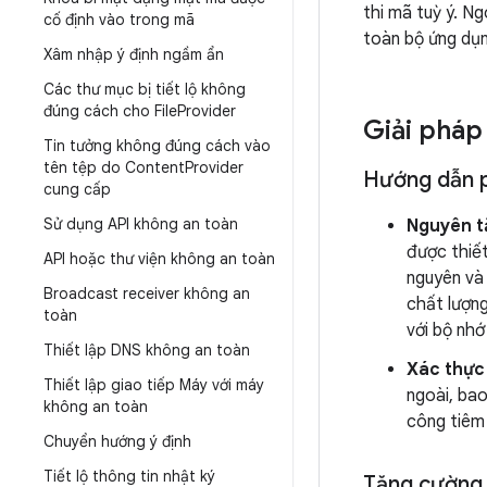
thi mã tuỳ ý. N
cố định vào trong mã
toàn bộ ứng dụn
Xâm nhập ý định ngầm ẩn
Các thư mục bị tiết lộ không
đúng cách cho File
Provider
Giải pháp
Tin tưởng không đúng cách vào
tên tệp do Content
Provider
Hướng dẫn ph
cung cấp
Sử dụng API không an toàn
Nguyên t
được thiết
API hoặc thư viện không an toàn
nguyên và 
Broadcast receiver không an
chất lượng
toàn
với bộ nhớ
Thiết lập DNS không an toàn
Xác thực 
Thiết lập giao tiếp Máy với máy
ngoài, ba
không an toàn
công tiêm
Chuyển hướng ý định
Tiết lộ thông tin nhật ký
Tăng cường 