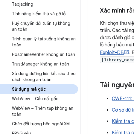
Tapjacking
Xác minh rằ
Tính năng kiểm thử và gỡ lỗi
Khi chọn thư vi
Huỷ chuyển đổi tuần tự không
an toàn
triển. Các tài 
được đánh giá c
Trình quản lý tải xuống không an
lỗ hổng bảo mật
toàn
Exploit-DB
. 
Hostname
Verifier không an toàn
[library_nam
Trust
Manager không an toàn
Sử dụng đường liên kết sâu theo
cách không an toàn
Tài nguyê
Sử dụng mã gốc
CWE-111: 
Web
View – Cầu nối gốc
Web
View – Thêm tệp không an
Cơ sở dữ l
toàn
Kiểm tra 
Chèn đối tượng bên ngoài XML
Kiểm tra 
PRNG yếu