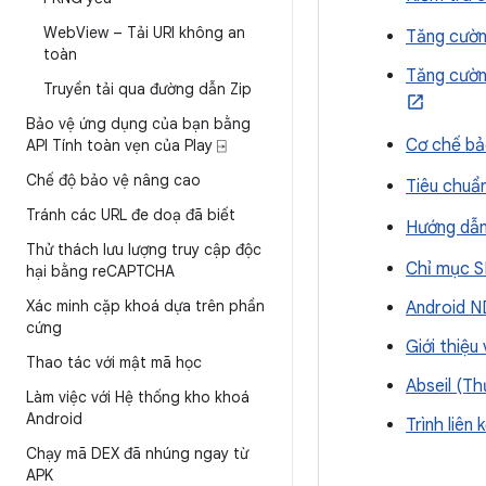
Web
View – Tải URI không an
Tăng cườn
toàn
Tăng cườn
Truyền tải qua đường dẫn Zip
Bảo vệ ứng dụng của bạn bằng
Cơ chế bả
API Tính toàn vẹn của Play ⍈
Chế độ bảo vệ nâng cao
Tiêu chuẩ
Tránh các URL đe doạ đã biết
Hướng dẫn
Thử thách lưu lượng truy cập độc
Chỉ mục S
hại bằng re
CAPTCHA
Xác minh cặp khoá dựa trên phần
Android 
cứng
Giới thiệu
Thao tác với mật mã học
Abseil (Th
Làm việc với Hệ thống kho khoá
Android
Trình liên 
Chạy mã DEX đã nhúng ngay từ
APK