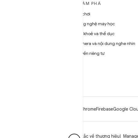
TÌM HIỂU THÊM VỀ
KHÁM PHÁ
ANDROID
Trò chơi
Android
Công nghệ máy học
Android dành cho doanh
Sức khoẻ và thể dục
nghiệp
Camera và nội dung nghe nhìn
Bảo mật
Quyền riêng tư
Source
5G
Tin tức
Blog
Podcast
Android
Chrome
Firebase
Google Clou
Quyền riêng tư
Giấy phép
Nguyên tắc về thương hiệu
Manage