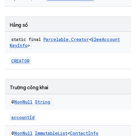
Hằng số
static final
Parcelable
.
Creator
<
E2ee
Account
Key
Info
>
CREATOR
Trường công khai
@
Non
Null
String
accountId
@
Non
Null
Immutable
List
<
Contact
Info