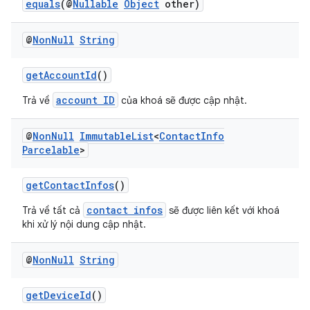
equals
(@
Nullable
Object
other)
@
Non
Null
String
getAccountId
()
account ID
Trả về
của khoá sẽ được cập nhật.
@
Non
Null
Immutable
List
<
Contact
Info
Parcelable
>
getContactInfos
()
contact infos
Trả về tất cả
sẽ được liên kết với khoá
khi xử lý nội dung cập nhật.
@
Non
Null
String
getDeviceId
()