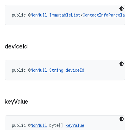
public @
NonNull
ImmutableList
<
ContactInfoParcelabl
device
Id
public @
NonNull
String
deviceId
key
Value
public @
NonNull
 byte[] 
keyValue