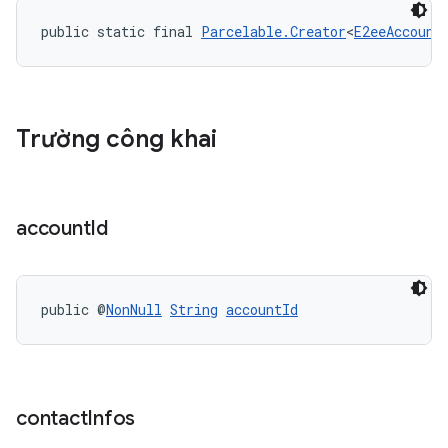
public static final 
Parcelable.Creator
<
E2eeAccount
Trường công khai
account
Id
public @
NonNull
String
accountId
contact
Infos