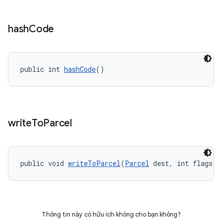
hash
Code
public int 
hashCode
()
write
To
Parcel
public void 
writeToParcel
(
Parcel
 dest, int flags)
Thông tin này có hữu ích không cho bạn không?