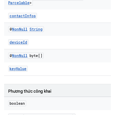
Parcelable
>
contactInfos
@
Non
Null
String
deviceId
@
Non
Null
byte[]
keyValue
Phương thức công khai
boolean