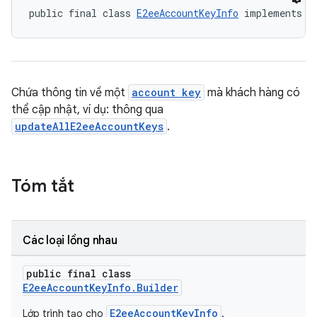
public final class 
E2eeAccountKeyInfo
 implements 
P
Chứa thông tin về một
account key
mà khách hàng có
thể cập nhật, ví dụ: thông qua
updateAllE2eeAccountKeys
.
Tóm tắt
Các loại lồng nhau
keys.constants
public final class
E2eeAccountKeyInfo.Builder
E2eeAccountKeyInfo
Lớp trình tạo cho
.