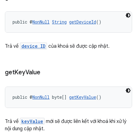
public @
NonNull
String
getDeviceId
()
Trả về
device ID
của khoá sẽ được cập nhật.
get
Key
Value
public @
NonNull
 byte[] 
getKeyValue
()
Trả về
keyValue
mới sẽ được liên kết với khoá khi xử lý
nội dung cập nhật.