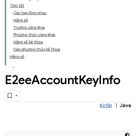
Tóm tắt
Các loại lồng nhau
Hằng số
Trường công khai
Phương thức công khai
Hằng số kế thừa
Các phương thức kế thừa
Hằng số
E2ee
Account
Key
Info
Kotlin
|
Java