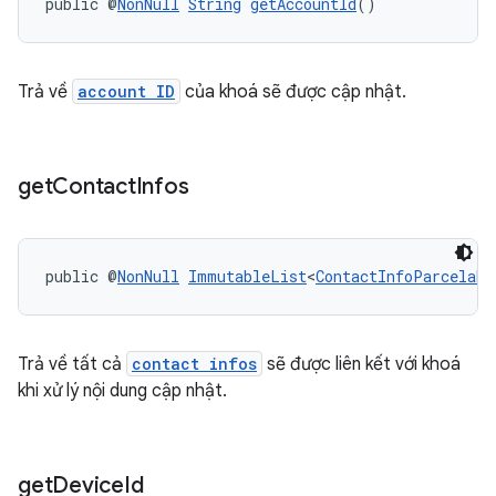
public @
NonNull
String
getAccountId
()
Trả về
account ID
của khoá sẽ được cập nhật.
get
Contact
Infos
public @
NonNull
ImmutableList
<
ContactInfoParcelabl
Trả về tất cả
contact infos
sẽ được liên kết với khoá
khi xử lý nội dung cập nhật.
get
Device
Id