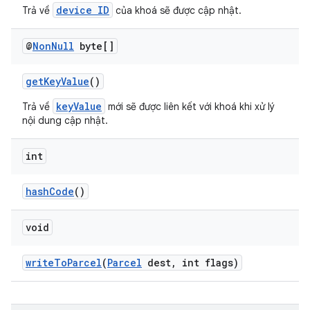
device ID
Trả về
của khoá sẽ được cập nhật.
@
Non
Null
byte[]
getKeyValue
()
keyValue
Trả về
mới sẽ được liên kết với khoá khi xử lý
nội dung cập nhật.
int
hashCode
()
void
writeToParcel
(
Parcel
dest, int flags)