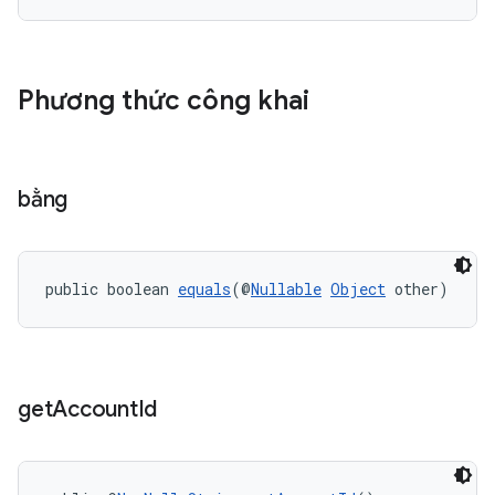
Phương thức công khai
bằng
public boolean 
equals
(@
Nullable
Object
 other)
get
Account
Id