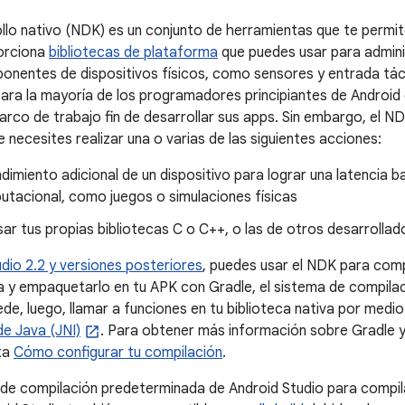
rollo nativo (NDK) es un conjunto de herramientas que te permi
porciona
bibliotecas de plataforma
que puedes usar para adminis
nentes de dispositivos físicos, como sensores y entrada táct
ra la mayoría de los programadores principiantes de Android 
rco de trabajo fin de desarrollar sus apps. Sin embargo, el NDK
 necesites realizar una o varias de las siguientes acciones:
dimiento adicional de un dispositivo para lograr una latencia b
utacional, como juegos o simulaciones físicas
sar tus propias bibliotecas C o C++, o las de otros desarrollad
dio 2.2 y versiones posteriores
, puedes usar el NDK para comp
va y empaquetarlo en tu APK con Gradle, el sistema de compilac
de, luego, llamar a funciones en tu biblioteca nativa por medio
de Java (JNI)
. Para obtener más información sobre Gradle y
ta
Cómo configurar tu compilación
.
de compilación predeterminada de Android Studio para compila