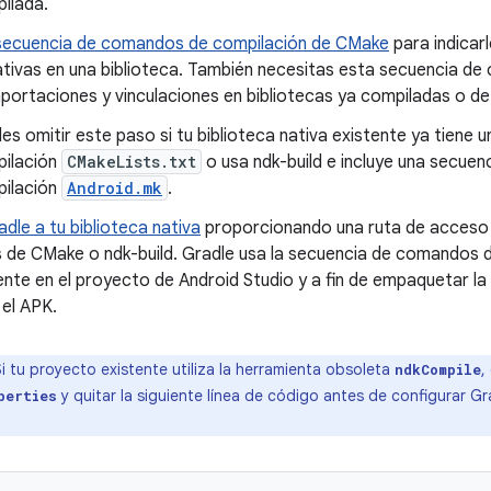
ilada.
secuencia de comandos de compilación de CMake
para indicar
ativas en una biblioteca. También necesitas esta secuencia de
mportaciones y vinculaciones en bibliotecas ya compiladas o d
es omitir este paso si tu biblioteca nativa existente ya tien
ilación
CMakeLists.txt
o usa ndk-build e incluye una secue
ilación
Android.mk
.
adle a tu biblioteca nativa
proporcionando una ruta de acceso 
de CMake o ndk-build. Gradle usa la secuencia de comandos d
nte en el proyecto de Android Studio y a fin de empaquetar la b
 el APK.
i tu proyecto existente utiliza la herramienta obsoleta
,
ndkCompile
y quitar la siguiente línea de código antes de configurar 
perties