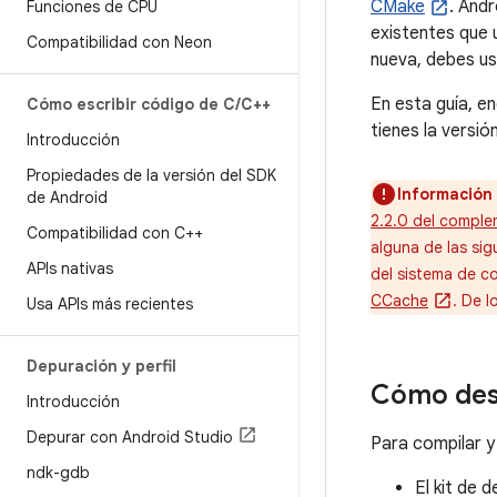
CMake
. And
Funciones de CPU
existentes que 
Compatibilidad con Neon
nueva, debes u
En esta guía, e
Cómo escribir código de C
/
C++
tienes la versi
Introducción
Propiedades de la versión del SDK
Información
de Android
2.2.0 del comple
Compatibilidad con C++
alguna de las sig
APIs nativas
del sistema de c
CCache
. De l
Usa APIs más recientes
Depuración y perfil
Cómo des
Introducción
Depurar con Android Studio
Para compilar y
ndk-gdb
El kit de 