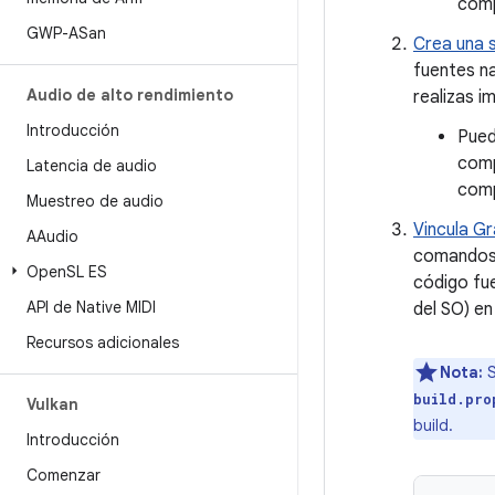
comp
GWP-ASan
Crea una 
fuentes n
Audio de alto rendimiento
realizas i
Introducción
Pued
comp
Latencia de audio
comp
Muestreo de audio
Vincula Gr
AAudio
comandos 
Open
SL ES
código fue
API de Native MIDI
del SO) en
Recursos adicionales
Nota:
S
build.pro
Vulkan
build.
Introducción
Comenzar