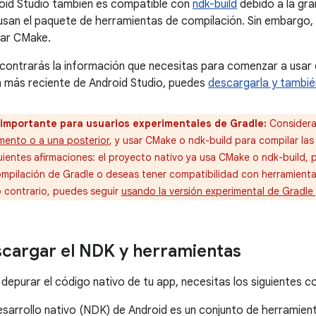
roid Studio también es compatible con
ndk-build
debido a la gr
usan el paquete de herramientas de compilación. Sin embargo, s
sar CMake.
ncontrarás la información que necesitas para comenzar a usar 
ón más reciente de Android Studio, puedes
descargarla y también
 importante para usuarios experimentales de Gradle:
Consider
mento o a una posterior
, y usar CMake o ndk-build para compilar las
uientes afirmaciones: el proyecto nativo ya usa CMake o ndk-build, p
ompilación de Gradle o deseas tener compatibilidad con herramien
o contrario, puedes seguir
usando la versión experimental de Gradle
cargar el NDK y herramientas
 depurar el código nativo de tu app, necesitas los siguientes
desarrollo nativo (NDK) de Android es un conjunto de herramient