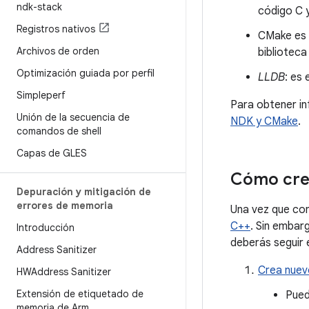
ndk-stack
código C 
Registros nativos
CMake es 
Archivos de orden
biblioteca
Optimización guiada por perfil
LLDB
: es
Simpleperf
Para obtener i
Unión de la secuencia de
NDK y CMake
.
comandos de shell
Capas de GLES
Cómo crea
Depuración y mitigación de
errores de memoria
Una vez que co
C++
. Sin embar
Introducción
deberás seguir 
Address Sanitizer
Crea nuev
HWAddress Sanitizer
Extensión de etiquetado de
Pued
memoria de Arm