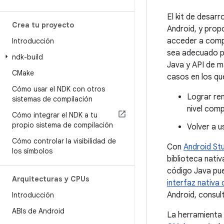
El kit de desar
Crea tu proyecto
Android, y pro
acceder a compo
Introducción
sea adecuado pa
ndk-build
Java y API de ma
CMake
casos en los que
Cómo usar el NDK con otros
Lograr ren
sistemas de compilación
nivel comp
Cómo integrar el NDK a tu
propio sistema de compilación
Volver a u
Cómo controlar la visibilidad de
Con
Android Stu
los símbolos
biblioteca nati
código Java pue
Arquitecturas y CPUs
interfaz nativa 
Android, consul
Introducción
ABIs de Android
La herramienta 