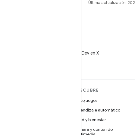
Última actualización: 2
X
Sigue a @AndroidDev en X
MÁS ANDROID
DESCUBRE
Android
Videojuegos
Android para empresas
Aprendizaje automático
Seguridad
Salud y bienestar
Código abierto
Cámara y contenido
multimedia