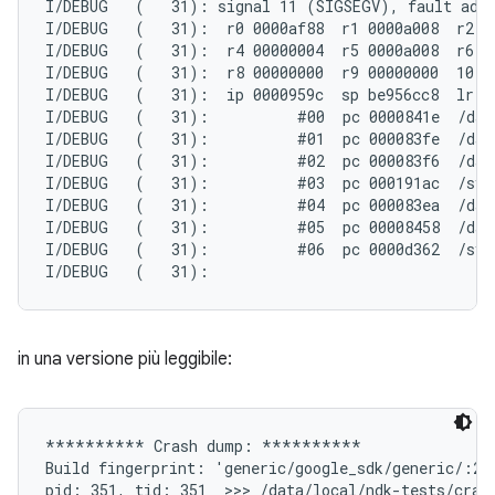
I/DEBUG   (   31): signal 11 (SIGSEGV), fault addr
I/DEBUG   (   31):  r0 0000af88  r1 0000a008  r2 ba
I/DEBUG   (   31):  r4 00000004  r5 0000a008  r6 00
I/DEBUG   (   31):  r8 00000000  r9 00000000  10 00
I/DEBUG   (   31):  ip 0000959c  sp be956cc8  lr 00
I/DEBUG   (   31):          #00  pc 0000841e  /data
I/DEBUG   (   31):          #01  pc 000083fe  /data
I/DEBUG   (   31):          #02  pc 000083f6  /data
I/DEBUG   (   31):          #03  pc 000191ac  /syst
I/DEBUG   (   31):          #04  pc 000083ea  /data
I/DEBUG   (   31):          #05  pc 00008458  /data
I/DEBUG   (   31):          #06  pc 0000d362  /syst
in una versione più leggibile:
********** Crash dump: **********

Build fingerprint: 'generic/google_sdk/generic/:2.
pid: 351, tid: 351  >>> /data/local/ndk-tests/crash