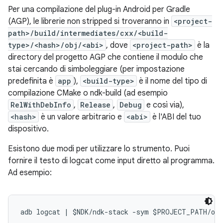
Per una compilazione del plug-in Android per Gradle
(AGP), le librerie non stripped si troveranno in
<project-
path>/build/intermediates/cxx/<build-
type>/<hash>/obj/<abi>
, dove
<project-path>
è la
directory del progetto AGP che contiene il modulo che
stai cercando di simboleggiare (per impostazione
predefinita è
app
),
<build-type>
è il nome del tipo di
compilazione CMake o ndk-build (ad esempio
RelWithDebInfo
,
Release
,
Debug
e così via),
<hash>
è un valore arbitrario e
<abi>
è l'ABI del tuo
dispositivo.
Esistono due modi per utilizzare lo strumento. Puoi
fornire il testo di logcat come input diretto al programma.
Ad esempio: