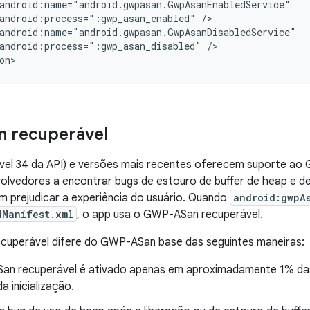
android:process=":gwp_asan_enabled"
android:process=":gwp_asan_disabled"
/>

on>
 recuperável
ível 34 da API) e versões mais recentes oferecem suporte ao
olvedores a encontrar bugs de estouro de buffer de heap e d
 prejudicar a experiência do usuário. Quando
android:gwpA
dManifest.xml
, o app usa o GWP-ASan recuperável.
uperável difere do GWP-ASan base das seguintes maneiras:
n recuperável é ativado apenas em aproximadamente 1% das 
a inicialização.