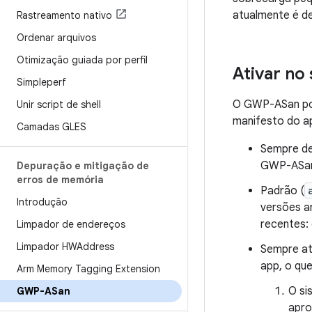
atualmente é d
Rastreamento nativo
Ordenar arquivos
Otimização guiada por perfil
Ativar no
Simpleperf
O GWP-ASan pod
Unir script de shell
manifesto do ap
Camadas GLES
Sempre de
GWP-ASan 
Depuração e mitigação de
erros de memória
Padrão (
Introdução
versões a
recentes:
Limpador de endereços
Limpador HWAddress
Sempre at
app, o que
Arm Memory Tagging Extension
O si
GWP-ASan
apro