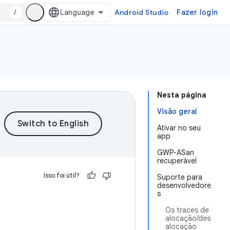
/
Android Studio
Fazer login
Nesta página
Visão geral
Ativar no seu
app
GWP-ASan
recuperável
Isso foi útil?
Suporte para
desenvolvedore
s
Os traces de
alocação/des
alocação