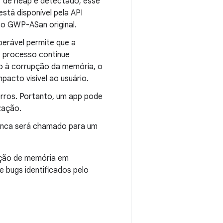
r de heap é detectado, esse
stá disponível pela API
o GWP-ASan original.
perável permite que a
 processo continue
o à corrupção da memória, o
pacto visível ao usuário.
rros. Portanto, um app pode
zação.
 nunca será chamado para um
pção de memória em
e bugs identificados pelo