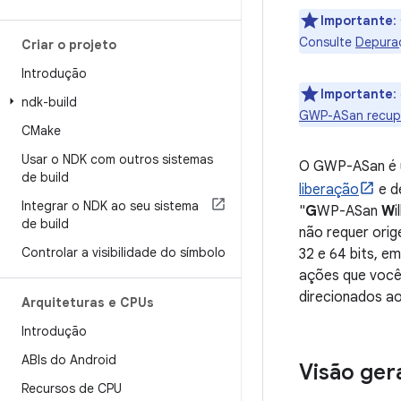
Importante
:
Consulte
Depuraç
Criar o projeto
Introdução
Importante
:
ndk-build
GWP-ASan recup
CMake
Usar o NDK com outros sistemas
O GWP-ASan é u
de build
liberação
e 
Integrar o NDK ao seu sistema
"
G
WP-ASan
W
i
de build
não requer ori
Controlar a visibilidade do símbolo
32 e 64 bits, e
ações que você 
direcionados ao
Arquiteturas e CPUs
Introdução
ABIs do Android
Visão ger
Recursos de CPU