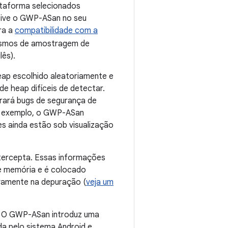
ataforma selecionados
Ative o GWP-ASan no seu
ra a
compatibilidade com a
nismos de amostragem de
lês).
ap escolhido aleatoriamente e
e heap difíceis de detectar.
rará bugs de segurança de
or exemplo, o GWP-ASan
 ainda estão sob visualização
tercepta. Essas informações
e memória e é colocado
ivamente na depuração (
veja um
. O GWP-ASan introduz uma
a pelo sistema Android e