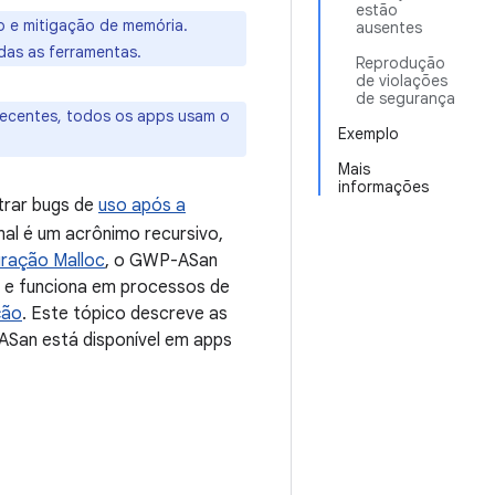
estão
o e mitigação de memória.
ausentes
das as ferramentas.
Reprodução
de violações
de segurança
 recentes, todos os apps usam o
Exemplo
Mais
informações
trar bugs de
uso após a
mal é um acrônimo recursivo,
ração Malloc
, o GWP-ASan
) e funciona em processos de
ção
. Este tópico descreve as
-ASan está disponível em apps