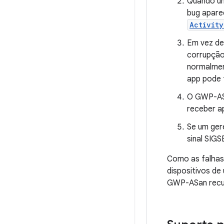
Quando um
bug aparec
Activity
Em vez de
corrupção
normalmen
app pode f
O GWP-ASa
receber a
Se um ger
sinal SIG
Como as falhas
dispositivos de
GWP-ASan recup