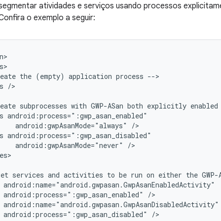
 segmentar atividades e serviços usando processos explicita
onfira o exemplo a seguir:
eate
the
(empty)
application
process
s
/>

eate
subprocesses
with
GWP-ASan
both
explicitly
enabled
s
android:gwpAsanMode="always"
s
android:gwpAsanMode="never"
es>

get
services
and
activities
to
be
run
on
either
the
GWP-
android:process=":gwp_asan_enabled"
android:process=":gwp_asan_disabled"