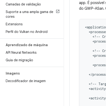
app. É possível
Camadas de validação
do GWP-ASan. C
Suporte a uma ampla gama de
cores
Extensions
Perfil do Vulkan no Android
<!--
Cr
<proces
Aprendizado de máquina
<!--
Cr
API Neural Networks
<proces
Guia de migração
<proces
Imagens
</process
Decodificador de imagem
<!--
Tar
<activity
<activity