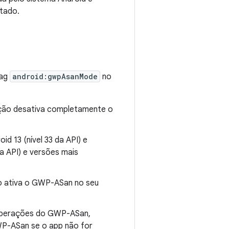
tado.
tag
android:gwpAsanMode
no
ação desativa completamente o
id 13 (nível 33 da API) e
a API) e versões mais
ão ativa o GWP-ASan no seu
 operações do GWP-ASan,
P-ASan se o app não for