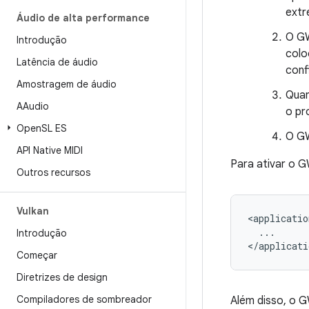
extr
Áudio de alta performance
O GW
Introdução
colo
Latência de áudio
conf
Amostragem de áudio
Quan
AAudio
o pr
Open
SL ES
O GW
API Native MIDI
Para ativar o G
Outros recursos
Vulkan
<applicatio
...

Introdução
</applicati
Começar
Diretrizes de design
Compiladores de sombreador
Além disso, o 