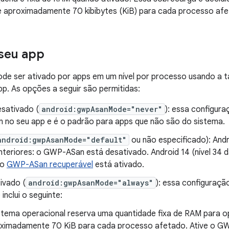
e aproximadamente 70 kibibytes (KiB) para cada processo afe
 seu app
e ser ativado por apps em um nível por processo usando a 
p. As opções a seguir são permitidas:
sativado (
android:gwpAsanMode="never"
): essa configur
no seu app e é o padrão para apps que não são do sistema.
android:gwpAsanMode="default"
ou não especificado): Andro
nteriores: o GWP-ASan está desativado. Android 14 (nível 34 d
 o
GWP-ASan recuperável
está ativado.
ivado (
android:gwpAsanMode="always"
): essa configuraç
 inclui o seguinte:
stema operacional reserva uma quantidade fixa de RAM para
ximadamente 70 KiB para cada processo afetado. Ative o GW