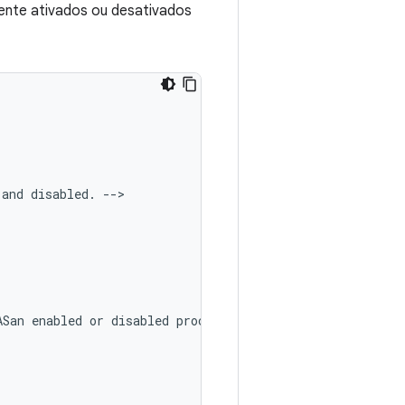
mente ativados ou desativados
and
disabled.
ASan
enabled
or
disabled
processes.