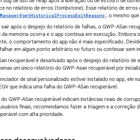
 bug de uso de heap após a liberação ou de estouro de buffe
e no relatório de erros (tombstone). Esse relatório de erros e
Manager#getHistoricalProcessExitReasons
, o mesmo que 
 sair após o despejo do relatório de falhas, o GWP-ASan recu
 da memória ocorra e o app continua em execução. Embora o
te, o comportamento do app não é mais especificado. Devid
alhar em algum ponto arbitrário no futuro ou continuar sem im
n recuperável é desativado após o despejo do relatório de e
penas um único relatório do GWP-Asan recuperável por iniciali
enciador de sinal personalizado estiver instalado no app, ele
SEGV que indica uma falha do GWP-ASan recuperável.
 do GWP-ASan recuperável indicam instâncias reais de corru
 usuários finais, recomendamos fazer a triagem e a correção d
erável com alta prioridade.