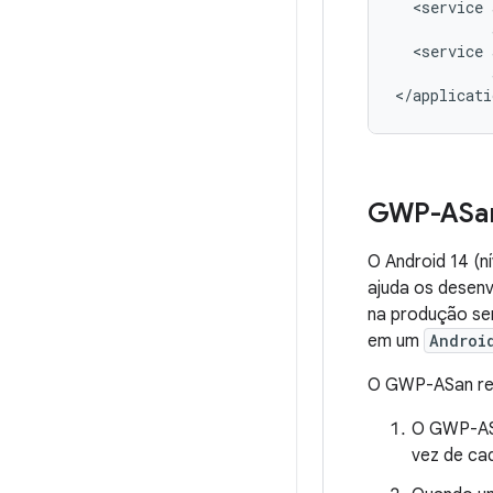
<service
<service
</applicati
GWP-ASan
O Android 14 (n
ajuda os desenv
na produção sem
em um
Androi
O GWP-ASan rec
O GWP-ASa
vez de cad