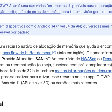
GWP-Asan é uma das várias ferramentas disponíveis para depuraçã
ão e mitigação de erros de memória
para ter uma visão geral de to
em dispositivos com o Android 14 (nível 34 da API) ou versões mais
erável
por padrão.
m recurso nativo de alocação de memória que ajuda a encon
de
overflow do buffer de heap
(links em inglês). O nome infor
ll
P
rovide
A
llocation
SAN
ity". Ao contrário de
HWASan
ou
Depu
gem ou recompilação (ou seja, funciona com pré-compiladores
mbora falhas de 32 bits tenham
menos informações de depura
precisa realizar para ativar esse recurso no seu app. O GWP
 Android 11 (API de nível 30) ou versões mais recentes.
al