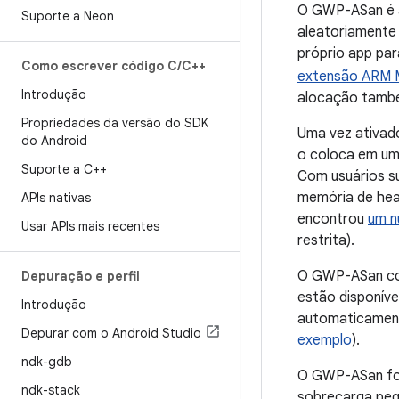
O GWP-ASan é a
Suporte a Neon
aleatoriamente 
próprio app par
Como escrever código C
/
C++
extensão ARM 
Introdução
alocação també
Propriedades da versão do SDK
Uma vez ativad
do Android
o coloca em uma
Suporte a C++
Com usuários s
memória de hea
APIs nativas
encontrou
um n
Usar APIs mais recentes
restrita).
O GWP-ASan col
Depuração e perfil
estão disponív
Introdução
automaticamente
Depurar com o Android Studio
exemplo
).
ndk-gdb
O GWP-ASan foi
ndk-stack
sobrecarga pequ