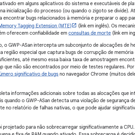
tivado em alguns aplicativos do sistema e executáveis de pl
na inicialização do processo (ou quando o zigoto se divide). 
a encontrar bugs relacionados à memória e preparar o app pa
Memory Tagging Extension (MTE)
(link em inglês). Os meca
m oferecem confiabilidade em
consultas de morte
(link em ing
o, o GWP-ASan intercepta um subconjunto de alocações de he
 região especial que captura bugs de corrupção de memória d
uficientes, até mesmo essa baixa taxa de amostragem encont
p que não são encontrados por meio de testes regulares. P
úmero significativo de bugs
no navegador Chrome (muitos deles
eta informações adicionais sobre todas as alocações que in
eis quando o GWP-ASan detecta uma violação de segurança d
 no relatório de falhas nativas, o que pode ajudar significat
 projetado para não sobrecarregar significativamente a CPU
ena e fixa de RAM quando ativado. Essa sobrecarga é decidid