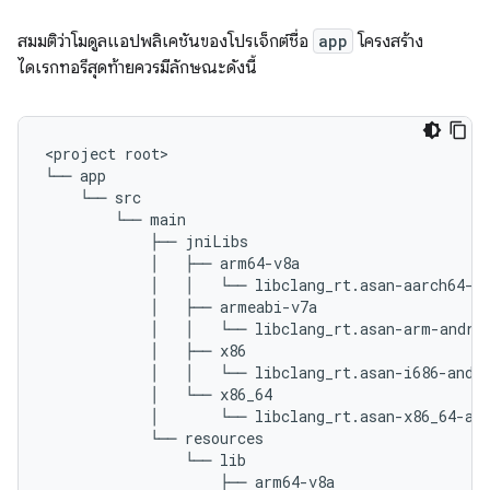
สมมติว่าโมดูลแอปพลิเคชันของโปรเจ็กต์ชื่อ
app
โครงสร้าง
ไดเรกทอรีสุดท้ายควรมีลักษณะดังนี้
<project root>

└── app

    └── src

        └── main

            ├── jniLibs

            │   ├── arm64-v8a

            │   │   └── libclang_rt.asan-aarch64-an
            │   ├── armeabi-v7a

            │   │   └── libclang_rt.asan-arm-androi
            │   ├── x86

            │   │   └── libclang_rt.asan-i686-andro
            │   └── x86_64

            │       └── libclang_rt.asan-x86_64-and
            └── resources

                └── lib

                    ├── arm64-v8a
