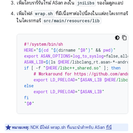
เพิ่มไลบรารีรันไทม์ ASan ลงใน
jniLibs
ของโมดูลแอป
เพิ่มไฟล์
wrap.sh
ที่มีเนื้อหาต่อไปนี้ลงในแต่ละไดเรกทอรี
ในไดเรกทอรี
src/main/resources/lib
#!/system/bin/sh
HERE
=
"
$(
cd
"
$(
dirname
"
$0
"
)
"
 && 
pwd
)
"
export
ASAN_OPTIONS
=
log_to_syslog
=
false,allow
ASAN_LIB
=
$(
ls
$HERE
/libclang_rt.asan-*-androi
if
[
-f
"
$HERE
/libc++_shared.so"
]
;
then
# Workaround for https://github.com/andro
export
LD_PRELOAD
=
"
$ASAN_LIB
$HERE
/libc+
else
export
LD_PRELOAD
=
"
$ASAN_LIB
"
fi
"
$@
"
หมายเหตุ:
NDK มีไฟล์ wrap.sh ที่แนะนำสำหรับ ASan
ที่นี่