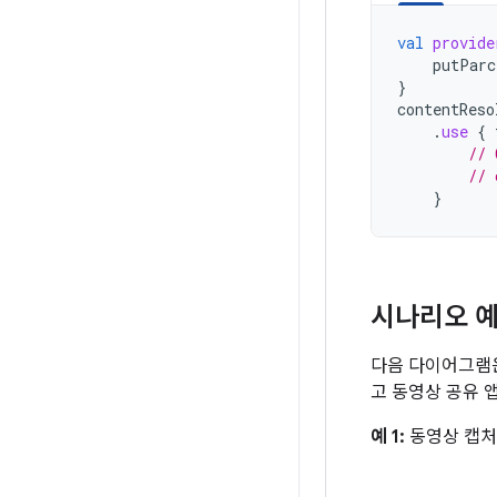
val
provide
putParc
}
contentReso
.
use
{
// 
// 
}
시나리오 
다음 다이어그램은
고 동영상 공유 
예 1:
동영상 캡처