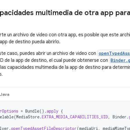
apacidades multimedia de otra app para
rte un archivo de video con otra app, es posible que este arch
 app de destino pueda abrirlo.
ste caso, puedes abrir un archivo de video con
openTypedAss
UID de la app de destino, el cual puede obtenerse con
Binder.
las capacidades multimedia de la app de destino para determina
o.
Java
rOptions
=
Bundle
().
apply
{
elable
(
MediaStore
.
EXTRA_MEDIA_CAPABILITIES_UID
,
Binder
.
lver
.
openTypedAssetFileDescriptor
(
mediaUri
,
mediaMimeTy