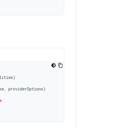
lities
)
pe
,
providerOptions
)
e