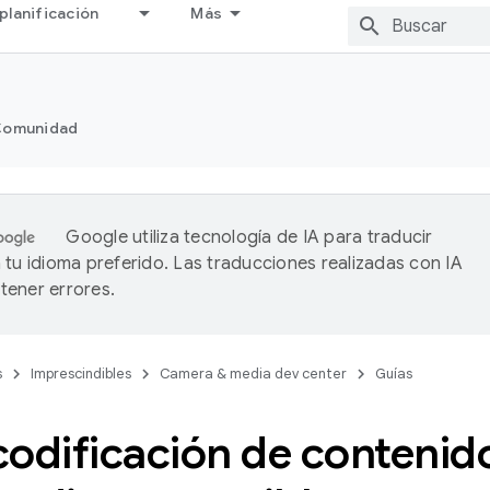
planificación
Más
omunidad
Google utiliza tecnología de IA para traducir
 tu idioma preferido. Las traducciones realizadas con IA
ener errores.
s
Imprescindibles
Camera & media dev center
Guías
codificación de contenid