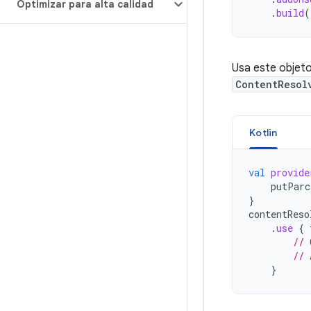
Optimizar para alta calidad
.
build
(
Usa este objet
ContentResol
Kotlin
val
provide
putParc
}
contentReso
.
use
{
// 
// 
}