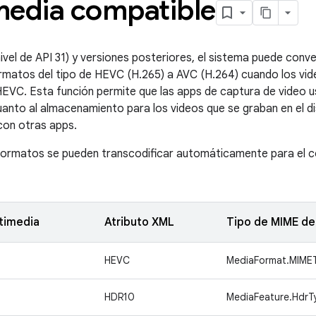
media compatible
nivel de API 31) y versiones posteriores, el sistema puede con
matos del tipo de HEVC (H.265) a AVC (H.264) cuando los vid
EVC. Esta función permite que las apps de captura de video 
uanto al almacenamiento para los videos que se graban en el dis
con otras apps.
formatos se pueden transcodificar automáticamente para el 
timedia
Atributo XML
Tipo de MIME d
HEVC
MediaFormat.MIME
HDR10
MediaFeature.Hdr