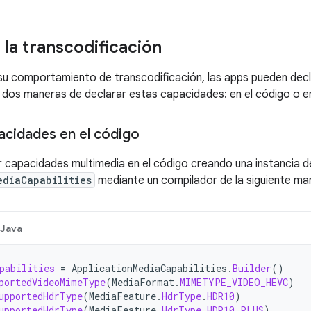
 la transcodificación
su comportamiento de transcodificación, las apps pueden dec
 dos maneras de declarar estas capacidades: en el código o e
acidades en el código
 capacidades multimedia en el código creando una instancia d
ediaCapabilities
mediante un compilador de la siguiente ma
Java
pabilities
=
ApplicationMediaCapabilities
.
Builder
()
portedVideoMimeType
(
MediaFormat
.
MIMETYPE_VIDEO_HEVC
)
upportedHdrType
(
MediaFeature
.
HdrType
.
HDR10
)
upportedHdrType
(
MediaFeature
.
HdrType
.
HDR10_PLUS
)