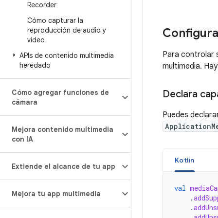
Recorder
Cómo capturar la
reproducción de audio y
Configura
video
Para controlar 
APIs de contenido multimedia
heredado
multimedia. Hay
Cómo agregar funciones de
Declara cap
cámara
Puedes declarar
ApplicationM
Mejora contenido multimedia
con IA
Kotlin
Extiende el alcance de tu app
val
mediaCa
Mejora tu app multimedia
.
addSup
.
addUns
.
addUns