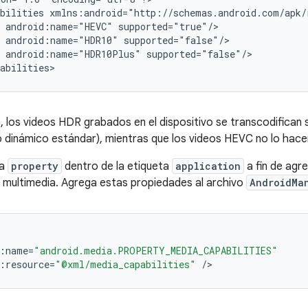
bilities xmlns:android="http://schemas.android.com/apk/r
 android:name="HEVC" supported="true"/>

 android:name="HDR10" supported="false"/>

 android:name="HDR10Plus" supported="false"/>

, los videos HDR grabados en el dispositivo se transcodifican s
dinámico estándar), mientras que los videos HEVC no lo hace
ta
property
dentro de la etiqueta
application
a fin de agre
 multimedia. Agrega estas propiedades al archivo
AndroidMa
:
name
=
"android.media.PROPERTY_MEDIA_CAPABILITIES"
:
resource
=
"@xml/media_capabilities"
/