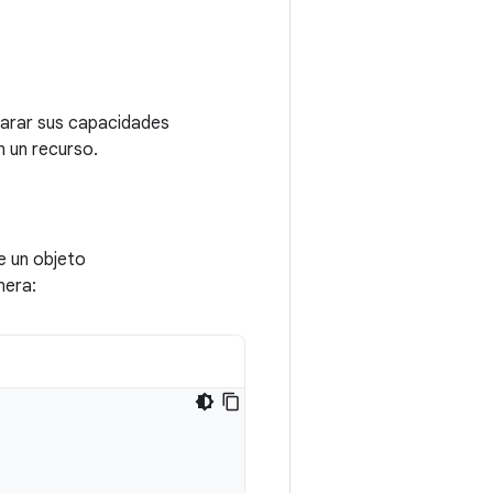
larar sus capacidades
n un recurso.
e un objeto
nera: