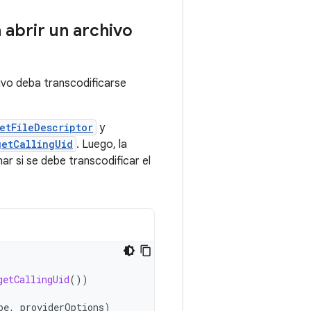
 abrir un archivo
ivo deba transcodificarse
etFileDescriptor
y
getCallingUid
. Luego, la
r si se debe transcodificar el
getCallingUid
())
pe
,
providerOptions
)