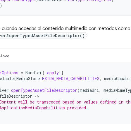
)
o cuando accedas al contenido multimedia con métodos como
ver#openTypedAssetFileDescriptor()
:
Java
rOptions
=
Bundle
().
apply
{
elable
(
MediaStore
.
EXTRA_MEDIA_CAPABILITIES
,
mediaCapabi
lver
.
openTypedAssetFileDescriptor
(
mediaUri
,
mediaMimeTy
fileDescriptor
->
Content will be transcoded based on values defined in th
ApplicationMediaCapabilities provided.