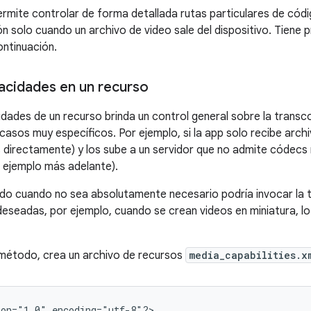
mite controlar de forma detallada rutas particulares de códig
ón solo cuando un archivo de video sale del dispositivo. Tiene 
ontinuación.
acidades en un recurso
dades de un recurso brinda un control general sobre la transc
casos muy específicos. Por ejemplo, si la app solo recibe arch
os directamente) y los sube a un servidor que no admite códec
e ejemplo más adelante).
o cuando no sea absolutamente necesario podría invocar la t
deseadas, por ejemplo, cuando se crean videos en miniatura, lo
 método, crea un archivo de recursos
media_capabilities.x
on="1.0" encoding="utf-8"?>
