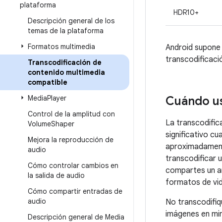
plataforma
HDR10+
Descripción general de los
temas de la plataforma
Formatos multimedia
Android supone 
transcodificac
Transcodificación de
contenido multimedia
compatible
Media
Player
Cuándo us
Control de la amplitud con
La transcodific
Volume
Shaper
significativo c
Mejora la reproducción de
aproximadamente
audio
transcodificar 
Cómo controlar cambios en
compartes un ar
la salida de audio
formatos de vi
Cómo compartir entradas de
audio
No transcodifiq
imágenes en min
Descripción general de Media