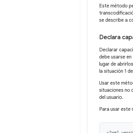
Este método per
transcodificaci
se describe a c
Declara cap
Declarar capaci
debe usarse en 
lugar de abrirl
la situación 1 d
Usar este métod
situaciones no 
del usuario.
Para usar este
<?xml versi