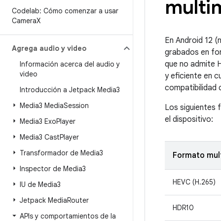
multi
Codelab: Cómo comenzar a usar
Camera
X
En Android 12 (
Agrega audio y video
grabados en for
que no admite H
Información acerca del audio y
video
y eficiente en c
compatibilidad 
Introducción a Jetpack Media3
Media3 Media
Session
Los siguientes 
el dispositivo:
Media3 Exo
Player
Media3 Cast
Player
Transformador de Media3
Formato mul
Inspector de Media3
HEVC (H.265)
IU de Media3
Jetpack Media
Router
HDR10
APIs y comportamientos de la