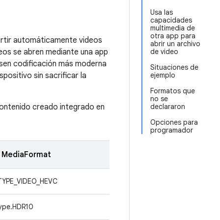
Usa las
capacidades
multimedia de
otra app para
vertir automáticamente videos
abrir un archivo
eos se abren mediante una app
de video
usen codificación más moderna
Situaciones de
positivo sin sacrificar la
ejemplo
Formatos que
no se
contenido creado integrado en
declararon
Opciones para
programador
e MediaFormat
TYPE_VIDEO_HEVC
Type.HDR10