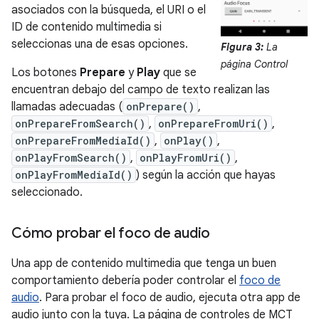
asociados con la búsqueda, el URI o el
ID de contenido multimedia si
seleccionas una de esas opciones.
Figura 3:
La
página Control
Los botones
Prepare
y
Play
que se
encuentran debajo del campo de texto realizan las
llamadas adecuadas (
onPrepare()
,
onPrepareFromSearch()
,
onPrepareFromUri()
,
onPrepareFromMediaId()
,
onPlay()
,
onPlayFromSearch()
,
onPlayFromUri()
,
onPlayFromMediaId()
) según la acción que hayas
seleccionado.
Cómo probar el foco de audio
Una app de contenido multimedia que tenga un buen
comportamiento debería poder controlar el
foco de
audio
. Para probar el foco de audio, ejecuta otra app de
audio junto con la tuya. La página de controles de MCT