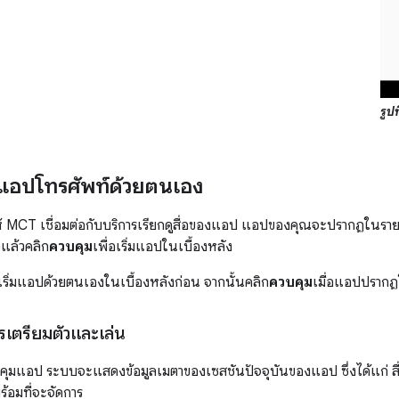
รูปท
อปโทรศัพท์ด้วยตนเอง
MCT เชื่อมต่อกับบริการเรียกดูสื่อของแอป แอปของคุณจะปรากฏในรายกา
แล้วคลิก
ควบคุม
เพื่อเริ่มแอปในเบื้องหลัง
งเริ่มแอปด้วยตนเองในเบื้องหลังก่อน จากนั้นคลิก
ควบคุม
เมื่อแอปปรากฏใ
ตรียมตัวและเล่น
บคุมแอป ระบบจะแสดงข้อมูลเมตาของเซสชันปัจจุบันของแอป ซึ่งได้แก่ สื่อ
ร้อมที่จะจัดการ