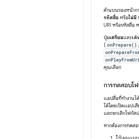
ด้านบนของหน้ากา
รหัสสื่อ
หรือ
ไม่มี
พ
URI หรือรหัสสื่อ 
ปุ่ม
เตรียม
และ
เล่
(
onPrepare()
onPrepareFro
onPlayFromUr
คุณเลือก
การทดสอบโฟก
แอปสื่อที่ทำงานได
ได้โดยเปิดแอปเสี
และยกเลิกโฟกัสเ
หากต้องการทดสอบโ
ใช้เมนูแบบ