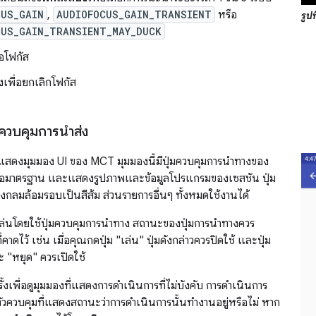
CUS_GAIN
,
AUDIOFOCUS_GAIN_TRANSIENT
หรือ
รูปท
CUS_GAIN_TRANSIENT_MAY_DUCK
ขอโฟกัส
้งเพื่อยกเลิกโฟกัส
ควบคุมการนำส่ง
อแสดงมุมมอง UI ของ MCT มุมมองนี้มีปุ่มควบคุมการนําทางของ
่อมาตรฐาน และแสดงรูปภาพและข้อมูลโปรแกรมของเซสชัน ปุ่ม
ีวงกลมล้อมรอบเป็นสีส้ม ส่วนรายการอื่นๆ ทั้งหมดใช้งานได้
นโดยใช้ปุ่มควบคุมการนําทาง สถานะของปุ่มการนําทางควร
าดไว้ เช่น เมื่อคุณกดปุ่ม "เล่น" ปุ่มดังกล่าวควรปิดใช้ และปุ่ม
ะ "หยุด" ควรเปิดใช้
ั้งเพื่อดูมุมมองที่แสดงการดำเนินการที่ไม่บังคับ การดำเนินการ
ัวควบคุมที่แสดงสถานะว่าการดำเนินการนั้นทำงานอยู่หรือไม่ หาก