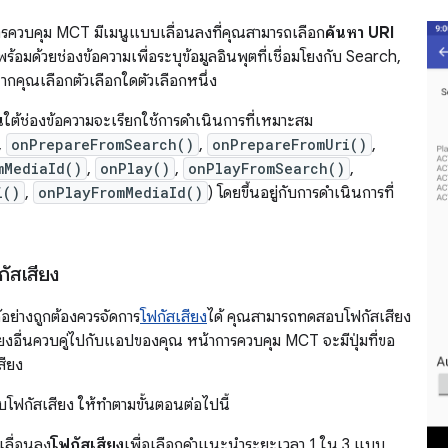
รควบคุม MCT มีเมนูแบบเลื่อนลงที่คุณสามารถเลือก
ค้นหา
URI
ร้อมด้วยช่องข้อความเพื่อระบุข้อมูลอินพุตที่เชื่อมโยงกับ Search,
หากคุณเลือกตัวเลือกใดตัวเลือกหนึ่ง
น
ใต้ช่องข้อความจะเรียกใช้การดำเนินการที่เหมาะสม
,
onPrepareFromSearch()
,
onPrepareFromUri()
,
mMediaId()
,
onPlay()
,
onPlayFromSearch()
,
i()
,
onPlayFromMediaId()
) โดยขึ้นอยู่กับการดำเนินการที่
ัสเสียง
้อย่างถูกต้องควรจัดการ
โฟกัสเสียง
ได้ คุณสามารถทดสอบโฟกัสเสียง
ยงอื่นควบคู่ไปกับแอปของคุณ หน้าการควบคุม MCT จะมีปุ่มที่ขอ
สียง
ฟกัสเสียง ให้ทำตามขั้นตอนต่อไปนี้
เลื่อนลง
โฟกัสเสียง
เพื่อเลือกคำแนะนำระยะเวลา 1 ใน 3 แบบ