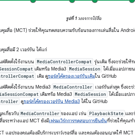
รูปที่ 1
วงจรการใช้สื่อ
มสื่อ (MCT) ช่วยให้คุณทดสอบความซับซ้อนของการเล่นสื่อใน Android 
สื่อมี 2 เวอร์ชัน ได้แก่
ต์ติดตั้งใช้งานบน
MediaControllerCompat
รุ่นเดิม ซึ่งจะช่วยให้
SessionCompat
เดิมหรือ Media3
MediaSession
ได้เมื่อแอปภายนอ
ntrollerCompat
เดิม ดู
ซอร์สโค้ดของเวอร์ชันเดิม
ใน GitHub
ต์ติดตั้งใช้งานบน Media3
MediaController
เวอร์ชันล่าสุด ซึ่งจะ
iaSessionCompat
เดิมหรือ Media3
MediaSession
ได้เมื่อแอปภ
troller
ดู
ซอร์สโค้ดของเวอร์ชัน Media3
ได้ใน GitHub
เกี่ยวกับ
MediaController
ของแอป เช่น
PlaybackState
และข
ื่อระหว่างแอป MCT ยังมี
เฟรมเวิร์กการทดสอบการยืนยัน
ที่ช่วยให้คุณ
T แอปของคุณต้องมีบริการเบราว์เซอร์สื่อ และคุณต้องอนุญาตให้ MCT เชื่