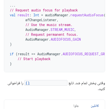
...
// Request audio focus for playback
val
result
:
Int
=
audioManager
.
requestAudioFocus
(
afChangeListener
,
// Use the music stream.
AudioManager
.
STREAM_MUSIC
,
// Request permanent focus.
AudioManager
.
AUDIOFOCUS_GAIN
)
if
(
result
==
AudioManager
.
AUDIOFOCUS_REQUEST_GRAN
// Start playback
}
وقتی پخش تمام شد، تابع
abandonAudioFocus()
را فراخوانی
کنید.
کاتلین
جاوا