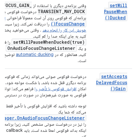
IOFOCUS
_
GAIN
_
set
Will
وقتی برنامه‌ی دیگری با استفاده از
TRANSIENT
_
MAY
_
DUCK
Pause
When
درخواست فوکوس می‌کن
dio
)
Ducked(
برنامه‌ای که فوکوس روی آن است معمولاً فراخوانی
)
Focus
Change(
را دریافت نمی‌کند، زیرا سیستم م
خودش این کار را انجام دهد
. وقتی می‌خواهید پخش ر
کنید به جای اینکه صدا را کم کنید،
setWillPauseWhenDucked(
true)
را فراخ
On
Audio
Focus
Change
Listener
و یک
ایجا
کنید، همانطور که در
automatic ducking
توضیح دا
است.
set
Accepts
درخواست فوکوس صوتی می‌تواند زمانی که فوکوس 
Delayed
Focus
برنامه دیگری قفل شده باشد، با شکست مواجه شود. ای
)
Gain(
امکان
افزایش فوکوس با تأخیر را
فراهم می‌کند: توانایی
فوکوس به صورت غیرهمزمان در صورت در دسترس بود
توجه داشته باشید که افزایش فوکوس با تأخیر فقط در
می‌کند که شما یک
anager.OnAudioFocusChangeListener
را نیز در درخواست صوتی مشخص کنید، زیرا برنامه شما
اینکه بداند فوکوس اع
کند.