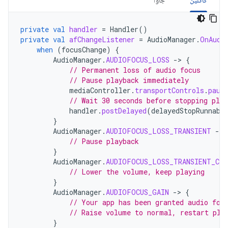
کاتلین
جاوا
private
val
handler
=
Handler
()
private
val
afChangeListener
=
AudioManager
.
OnAudi
when
(
focusChange
)
{
AudioManager
.
AUDIOFOCUS_LOSS
-
>
{
// Permanent loss of audio focus
// Pause playback immediately
mediaController
.
transportControls
.
paus
// Wait 30 seconds before stopping play
handler
.
postDelayed
(
delayedStopRunnabl
}
AudioManager
.
AUDIOFOCUS_LOSS_TRANSIENT
-
>
// Pause playback
}
AudioManager
.
AUDIOFOCUS_LOSS_TRANSIENT_CAN
// Lower the volume, keep playing
}
AudioManager
.
AUDIOFOCUS_GAIN
-
>
{
// Your app has been granted audio foc
// Raise volume to normal, restart pla
}