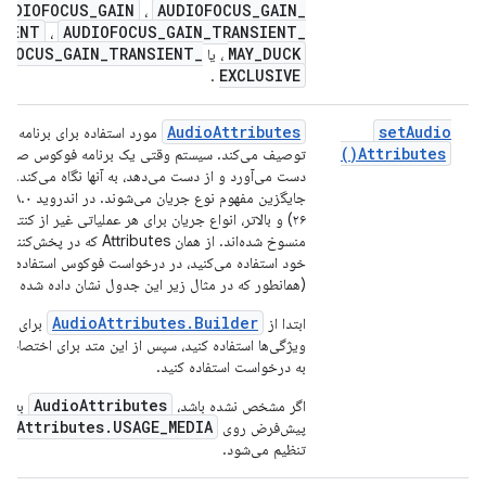
AUDIOFOCUS
_
GAIN
AUDIOFOCUS
_
GAIN
_
،
SIENT
AUDIOFOCUS
_
GAIN
_
TRANSIENT
_
،
OFOCUS
_
GAIN
_
TRANSIENT
_
MAY
_
DUCK
، یا
EXCLUSIVE
.
Audio
Attributes
set
Audio
مورد استفاده برای برنامه شما
)
Attributes(
توصیف می‌کند. سیستم وقتی یک برنامه فوکوس صوتی 
دست می‌آور
۲۶) و بالاتر، انواع جریان برای هر عملیاتی غیر از کنترل
منسوخ شده‌اند. از همان Attributes که در 
خود استفاده می‌کنید، در درخواست فوکوس استفاده کن
(همانطور که در مثال زیر این جدول نشان داده شده اس
AudioAttributes.Builder
ابتدا از
برای مش
ویژگی‌ها استفاده کنید، سپس از این متد برای اختصاص 
به درخواست استفاده کنید.
AudioAttributes
اگر مشخص نشده باشد،
به ص
ioAttributes.USAGE_MEDIA
پیش‌فرض روی
تنظیم می‌شود.