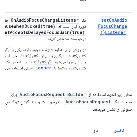
On
Audio
Focus
Change
Listener
set
On
Audio
یک
فقط د
lPauseWhenDucked(
true)
Focus
Change
مورد نیاز است که
setAcceptsDelayedFocusGain(
true)
)
Listener(
ن
درخواست مشخص کنید.
دو روش برای تنظیم شنونده وجود دارد: یکی با آرگوما
کنترل‌کننده و دیگری بدون آن. کنترل‌کننده، نخی است ک
روی آن اجرا می‌شود. اگر کنترل‌کننده‌ای مشخص نکنید، ا
Looper
کنترل‌کننده مرتبط با
اصلی استفاده می‌شود
مثال زیر نحوه استفاده از
AudioFocusRequest.Builder
برای
ساخت یک
AudioFocusRequest
و درخواست و رها کردن فوکوس
صوتی را نشان می‌دهد:
کاتلین
جاوا