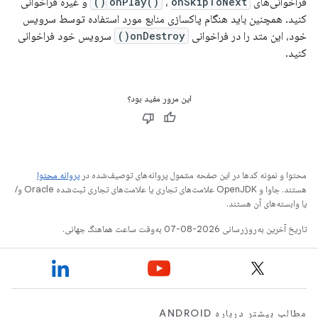
فراخوانی‌های
onSkipToNext()
،
onPlay()
و غیره فراخوانی
کنید. همچنین باید هنگام پاکسازی منابع مورد استفاده توسط سرویس
خود، این متد را در فراخوانی
onDestroy()
سرویس خود فراخوانی
کنید.
این مرور مفید بود؟
محتوا و نمونه کدها در این صفحه مشمول پروانه‌های توصیف‌شده در
پروانه محتوا
هستند. جاوا و OpenJDK علامت‌های تجاری یا علامت‌های تجاری ثبت‌شده Oracle و/
یا وابسته‌های آن هستند.
تاریخ آخرین به‌روزرسانی 2026-08-07 به‌وقت ساعت هماهنگ جهانی.
مطالب بیشتر درباره ANDROID