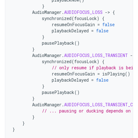
}
AudioManager
.
AUDIOFOCUS_LOSS
-
>
{
synchronized
(
focusLock
)
{
resumeOnFocusGain
=
false
playbackDelayed
=
false
}
pausePlayback
()
}
AudioManager
.
AUDIOFOCUS_LOSS_TRANSIENT
-
>
synchronized
(
focusLock
)
{
// only resume if playback is bein
resumeOnFocusGain
=
isPlaying
()
playbackDelayed
=
false
}
pausePlayback
()
}
AudioManager
.
AUDIOFOCUS_LOSS_TRANSIENT_CAN
// ... pausing or ducking depends on yo
}
}
}