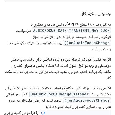
جابجایی خودکار
در اندروید ۸.۰ (سطح API ۲۶)، وقتی برنامه‌ی دیگری با
AUDIOFOCUS_GAIN_TRANSIENT_MAY_DUCK
درخواست
فوکوس می‌کند، سیستم می‌تواند بدون فراخوانی تابع
onAudioFocusChange()
برنامه، فوکوس را متوقف کرده و صدا
را بازیابی کند.
اگرچه تغییر خودکار فاصله بین دو پرده نمایش برای برنامه‌های پخش
موسیقی و ویدیو قابل قبول است، اما هنگام پخش محتوای گفتاری،
مانند یک برنامه کتاب صوتی، مفید نیست. در این حالت، برنامه باید مکث
کند.
اگر می‌خواهید برنامه‌تان هنگام درخواست کاهش صدا، به جای کاهش آن،
مکث کند، یک
OnAudioFocusChangeListener
با متد فراخوانی
onAudioFocusChange()
ایجاد کنید که رفتار مکث/ادامه مورد
نظر را پیاده‌سازی کند. برای ثبت شنونده، تابع
setOnAudioFocusChangeListener()
را فراخوانی کنید و برای