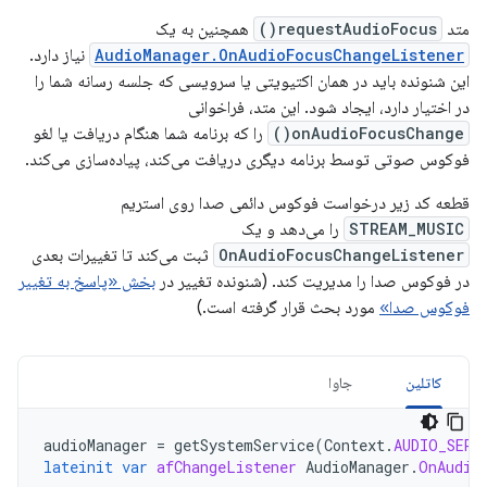
متد
requestAudioFocus()
همچنین به یک
AudioManager.OnAudioFocusChangeListener
نیاز دارد.
این شنونده باید در همان اکتیویتی یا سرویسی که جلسه رسانه شما را
در اختیار دارد، ایجاد شود. این متد، فراخوانی
onAudioFocusChange()
را که برنامه شما هنگام دریافت یا لغو
فوکوس صوتی توسط برنامه دیگری دریافت می‌کند، پیاده‌سازی می‌کند.
قطعه کد زیر درخواست فوکوس دائمی صدا روی استریم
STREAM_MUSIC
را می‌دهد و یک
OnAudioFocusChangeListener
ثبت می‌کند تا تغییرات بعدی
در فوکوس صدا را مدیریت کند. (شنونده تغییر در
بخش «پاسخ به تغییر
فوکوس صدا»
مورد بحث قرار گرفته است.)
کاتلین
جاوا
audioManager
=
getSystemService
(
Context
.
AUDIO_SERV
lateinit
var
afChangeListener
AudioManager
.
OnAudio