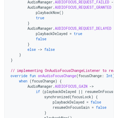
AudioManager
.
AUDIOFOCUS_REQUEST_FAILED
-
>
AudioManager
.
AUDIOFOCUS_REQUEST_GRANTED
-
>
playbackNow
()
true
}
AudioManager
.
AUDIOFOCUS_REQUEST_DELAYED
-
>
playbackDelayed
=
true
false
}
else
-
>
false
}
}
// implementing OnAudioFocusChangeListener to reac
override
fun
onAudioFocusChange
(
focusChange
:
Int
)
when
(
focusChange
)
{
AudioManager
.
AUDIOFOCUS_GAIN
-
if
(
playbackDelayed
||
resumeOnFocusGa
synchronized
(
focusLock
)
{
playbackDelayed
=
false
resumeOnFocusGain
=
false
}
playbackNow
()