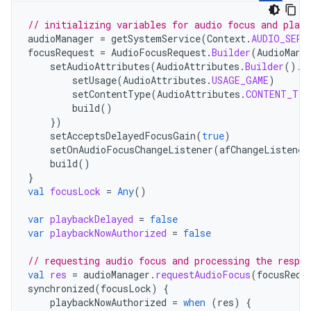
// initializing variables for audio focus and play
audioManager
=
getSystemService
(
Context
.
AUDIO_SERV
focusRequest
=
AudioFocusRequest
.
Builder
(
AudioMana
setAudioAttributes
(
AudioAttributes
.
Builder
().
r
setUsage
(
AudioAttributes
.
USAGE_GAME
)
setContentType
(
AudioAttributes
.
CONTENT_TYP
build
()
})
setAcceptsDelayedFocusGain
(
true
)
setOnAudioFocusChangeListener
(
afChangeListener
build
()
}
val
focusLock
=
Any
()
var
playbackDelayed
=
false
var
playbackNowAuthorized
=
false
// requesting audio focus and processing the respon
val
res
=
audioManager
.
requestAudioFocus
(
focusRequ
synchronized
(
focusLock
)
{
playbackNowAuthorized
=
when
(
res
)
{