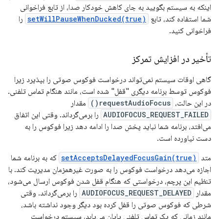
اینکه به سیستم بگویید به جای کاهش خودکار صدا، از تابع فراخوانی
شما استفاده کند، تابع
setWillPauseWhenDucked(true)
را
فراخوانی کنید.
تأخیر در افزایش تمرکز
گاهی اوقات سیستم نمی‌تواند درخواست فوکوس صوتی را بپذیرد زیرا
فوکوس توسط برنامه دیگری "قفل" شده است، مانند هنگام تماس تلفنی.
در این حالت،
requestAudioFocus()
مقدار
AUDIOFOCUS_REQUEST_FAILED
را برمی‌گرداند. وقتی این اتفاق
می‌افتد، برنامه شما نباید پخش صدا را ادامه دهد زیرا فوکوس را به
دست نیاورده است.
متد
setAcceptsDelayedFocusGain(true)
که به برنامه شما
اجازه می‌دهد درخواست فوکوس را به صورت غیرهمزمان مدیریت کند. با
تنظیم این پرچم، درخواستی که هنگام قفل شدن فوکوس ارسال می‌شود،
مقدار
AUDIOFOCUS_REQUEST_DELAYED
را برمی‌گرداند. وقتی
شرطی که فوکوس صوتی را قفل کرده بود دیگر وجود نداشته باشد،
مانند زمانی که یک تماس تلفنی پایان می‌یابد، سیستم درخواست