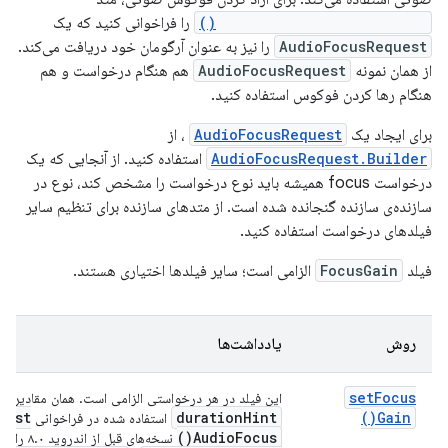
abandonAudioFocusRequest()
را فراخوانی کنید که یک
AudioFocusRequest
را نیز به عنوان آرگومان خود دریافت می‌کند.
از همان نمونه
AudioFocusRequest
هم هنگام درخواست و هم
هنگام رها کردن فوکوس استفاده کنید.
برای ایجاد یک
AudioFocusRequest
، از
AudioFocusRequest.Builder
استفاده کنید. از آنجایی که یک
درخواست focus همیشه باید نوع درخواست را مشخص کند، نوع در
سازنده‌ی سازنده گنجانده شده است. از متدهای سازنده برای تنظیم سایر
فیلدهای درخواست استفاده کنید.
فیلد
FocusGain
الزامی است؛ سایر فیلدها اختیاری هستند.
روش
یادداشت‌ها
set
Focus
این فیلد در هر درخواستی الزامی است. همان مقادیر
uest
duration
Hint
)
Gain(
استفاده شده در فراخوانی
)
Audio
Focus(
نسخه‌های قبل از اندروید ۸.۰ را می‌گیرد: