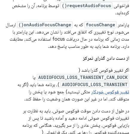
فراخوانی
requestAudioFocus()
توسط برنامه، آن را مشخص
کرده‌اید.
پارامتر
focusChange
که به
onAudioFocusChange()
ارسال
می‌شود، نوع تغییری که اتفاق می‌افتد را نشان می‌دهد. این پارامتر با
مدت زمانی که برنامه در حال دریافت focus استفاده می‌کند، مطابقت
دارد. برنامه شما باید به طور مناسب پاسخ دهد.
از دست دادن گذرای تمرکز
اگر تغییر فوکوس گذرا باشد (
AUDIOFOCUS_LOSS_TRANSIENT_CAN_DUCK
یا
AUDIOFOCUS_LOSS_TRANSIENT
)، برنامه شما باید (اگر به
تغییر فوکوس خودکار
متکی نیستید) جمع شود یا پخش را
متوقف کند، اما در غیر این صورت همان وضعیت را حفظ کند.
در طول از دست دادن موقت فوکوس صوتی، باید به نظارت بر
تغییرات فوکوس صوتی ادامه دهید و آماده باشید تا پس از
بازیابی فوکوس، پخش عادی را از سر بگیرید. هنگامی که برنامه
مسدودکننده فوکوس را رها می‌کند، یک فراخوانی (