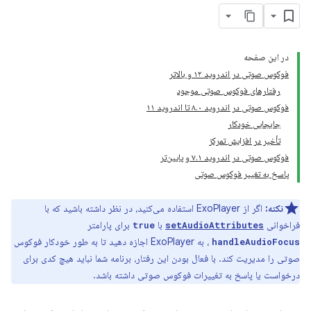
در این صفحه
فوکوس صوتی در اندروید ۱۲ و بالاتر
رفتارهای فوکوس صوتی موجود
فوکوس صوتی در اندروید ۸.۰ تا اندروید ۱۱
جابجایی خودکار
تأخیر در افزایش تمرکز
فوکوس صوتی در اندروید ۷.۱ و پایین‌تر
پاسخ به تغییر فوکوس صوتی
نکته:
اگر از ExoPlayer استفاده می‌کنید، در نظر داشته باشید که با
فراخوانی
با
برای پارامتر
true
setAudioAttributes
، به ExoPlayer اجازه دهید تا به طور خودکار فوکوس
handleAudioFocus
صوتی را مدیریت کند. با فعال بودن این رفتار، برنامه شما نباید هیچ کدی برای
درخواست یا پاسخ به تغییرات فوکوس صوتی داشته باشد.