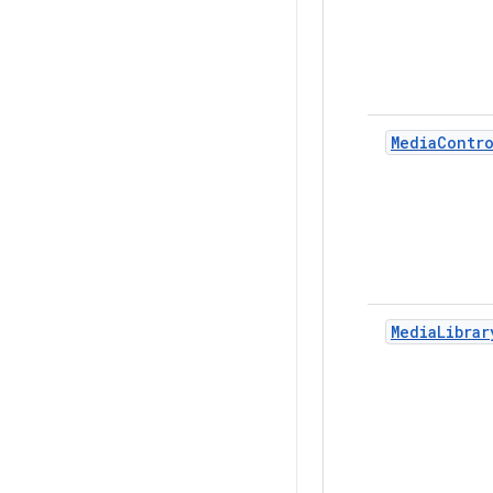
MediaContr
MediaLibrar