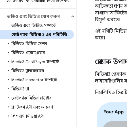
কোডল্যাব: ক্যামেরাএক্স দিয়ে শুরু করা
অভিজ্ঞতা প্রদর্
সাধারণ আর্কিটে
অডিও এবং ভিডিও যোগ করুন
বিমূর্ত করতে।
অডিও এবং ভিডিও সম্পর্কে
এই নথিটি মিডিয়া
জেটপ্যাক মিডিয়া 3 এর পরিচিতি
করে।
মিডিয়া3 মিডিয়া সেশন
মিডিয়া3 এক্সোপ্লেয়ার
প্লেব্যাক উপ
Media3 Cast
Player সম্পর্কে
মিডিয়া3 ট্রান্সফরমার
মিডিয়া3 প্লেব্যা
Media3 Inspector সম্পর্কে
লাইব্রেরিগুলির
মিডিয়া3 UI
নিম্নলিখিত চিত্
জেটপ্যাক মিডিয়ারাউটার
প্ল্যাটফর্ম API এবং আচরণ
লিগ্যাসি মিডিয়া API