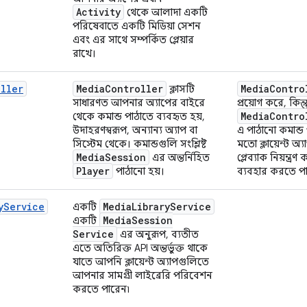
Activity
থেকে আলাদা একটি
পরিষেবাতে একটি মিডিয়া সেশন
এবং এর সাথে সম্পর্কিত প্লেয়ার
রাখে।
oller
Media
Controller
Media
Contro
ক্লাসটি
সাধারণত আপনার অ্যাপের বাইরে
প্রয়োগ করে, কি
Media
Contro
থেকে কমান্ড পাঠাতে ব্যবহৃত হয়,
উদাহরণস্বরূপ, অন্যান্য অ্যাপ বা
এ পাঠানো কমান্ড প
সিস্টেম থেকে। কমান্ডগুলি সংশ্লিষ্ট
মতো ক্লায়েন্ট অ
Media
Session
এর অন্তর্নিহিত
প্লেব্যাক নিয়ন্ত্র
Player
পাঠানো হয়।
ব্যবহার করতে প
yService
Media
Library
Service
একটি
Media
Session
একটি
Service
এর অনুরূপ, ব্যতীত
এতে অতিরিক্ত API অন্তর্ভুক্ত থাকে
যাতে আপনি ক্লায়েন্ট অ্যাপগুলিতে
আপনার সামগ্রী লাইব্রেরি পরিবেশন
করতে পারেন৷