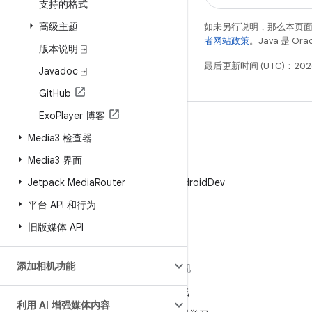
支持的格式
高级主题
如未另行说明，那么本页
者网站政策
。Java 是 O
版本说明 ⍈
最后更新时间 (UTC)：202
Javadoc ⍈
Git
Hub
Exo
Player 博客
Media3 检查器
Media3 界面
X
Jetpack Media
Router
在 X 上关注 @AndroidDev
平台 API 和行为
旧版媒体 API
添加相机功能
关于 ANDROID
发现
Android
游戏
利用 AI 增强媒体内容