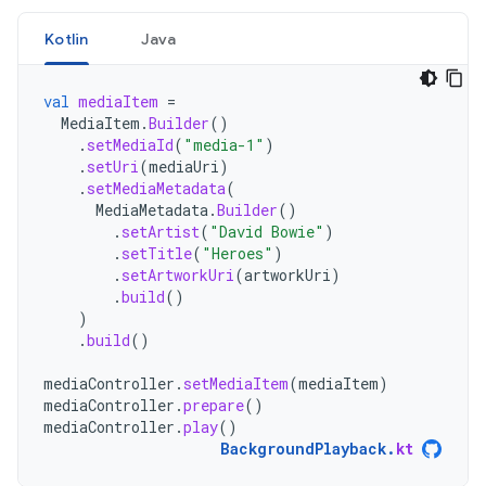
Kotlin
Java
val
mediaItem
=
MediaItem
.
Builder
()
.
setMediaId
(
"media-1"
)
.
setUri
(
mediaUri
)
.
setMediaMetadata
(
MediaMetadata
.
Builder
()
.
setArtist
(
"David Bowie"
)
.
setTitle
(
"Heroes"
)
.
setArtworkUri
(
artworkUri
)
.
build
()
)
.
build
()
mediaController
.
setMediaItem
(
mediaItem
)
mediaController
.
prepare
()
mediaController
.
play
()
BackgroundPlayback
.
kt