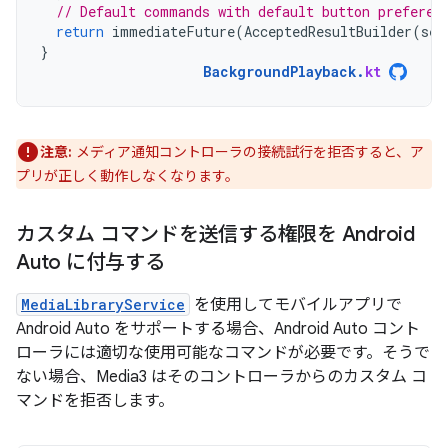
// Default commands with default button preferen
return
immediateFuture
(
AcceptedResultBuilder
(
ses
}
BackgroundPlayback
.
kt
注意:
メディア通知コントローラの接続試行を拒否すると、ア
プリが正しく動作しなくなります。
カスタム コマンドを送信する権限を Android
Auto に付与する
MediaLibraryService
を使用してモバイルアプリで
Android Auto をサポートする場合、Android Auto コント
ローラには適切な使用可能なコマンドが必要です。そうで
ない場合、Media3 はそのコントローラからのカスタム コ
マンドを拒否します。