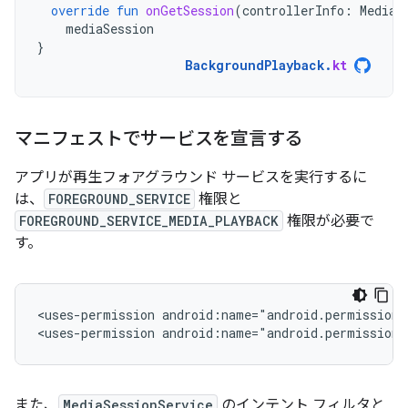
override
fun
onGetSession
(
controllerInfo
:
MediaS
mediaSession
}
BackgroundPlayback
.
kt
マニフェストでサービスを宣言する
アプリが再生フォアグラウンド サービスを実行するに
は、
FOREGROUND_SERVICE
権限と
FOREGROUND_SERVICE_MEDIA_PLAYBACK
権限が必要で
す。
<uses-permission
android:name="android.permission.
<uses-permission
android:name="android.permission.
また、
MediaSessionService
のインテント フィルタと