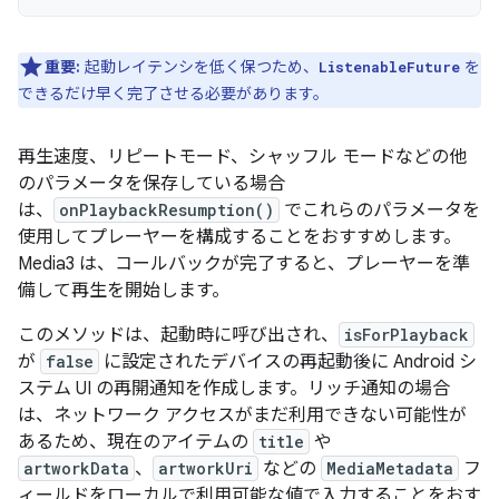
重要:
起動レイテンシを低く保つため、
を
ListenableFuture
できるだけ早く完了させる必要があります。
再生速度、リピートモード、シャッフル モードなどの他
のパラメータを保存している場合
は、
onPlaybackResumption()
でこれらのパラメータを
使用してプレーヤーを構成することをおすすめします。
Media3 は、コールバックが完了すると、プレーヤーを準
備して再生を開始します。
このメソッドは、起動時に呼び出され、
isForPlayback
が
false
に設定されたデバイスの再起動後に Android シ
ステム UI の再開通知を作成します。リッチ通知の場合
は、ネットワーク アクセスがまだ利用できない可能性が
あるため、現在のアイテムの
title
や
artworkData
、
artworkUri
などの
MediaMetadata
フ
ィールドをローカルで利用可能な値で入力することをおす