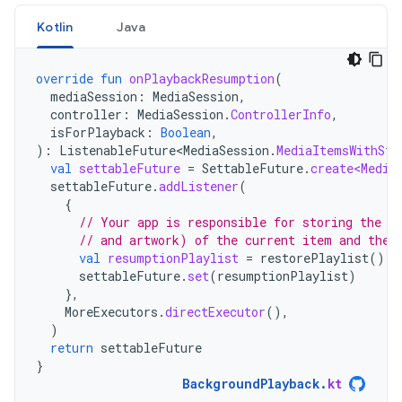
Kotlin
Java
override
fun
onPlaybackResumption
(
mediaSession
:
MediaSession
,
controller
:
MediaSession
.
ControllerInfo
,
isForPlayback
:
Boolean
,
):
ListenableFuture<MediaSession
.
MediaItemsWithSta
val
settableFuture
=
SettableFuture
.
create<Media
settableFuture
.
addListener
(
{
// Your app is responsible for storing the p
// and artwork) of the current item and the 
val
resumptionPlaylist
=
restorePlaylist
()
settableFuture
.
set
(
resumptionPlaylist
)
},
MoreExecutors
.
directExecutor
(),
)
return
settableFuture
}
BackgroundPlayback
.
kt