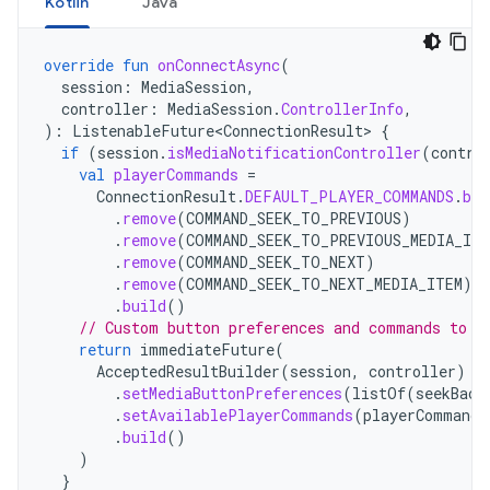
Kotlin
Java
override
fun
onConnectAsync
(
session
:
MediaSession
,
controller
:
MediaSession
.
ControllerInfo
,
):
ListenableFuture<ConnectionResult>
{
if
(
session
.
isMediaNotificationController
(
contro
val
playerCommands
=
ConnectionResult
.
DEFAULT_PLAYER_COMMANDS
.
bui
.
remove
(
COMMAND_SEEK_TO_PREVIOUS
)
.
remove
(
COMMAND_SEEK_TO_PREVIOUS_MEDIA_ITE
.
remove
(
COMMAND_SEEK_TO_NEXT
)
.
remove
(
COMMAND_SEEK_TO_NEXT_MEDIA_ITEM
)
.
build
()
// Custom button preferences and commands to c
return
immediateFuture
(
AcceptedResultBuilder
(
session
,
controller
)
.
setMediaButtonPreferences
(
listOf
(
seekBack
.
setAvailablePlayerCommands
(
playerCommands
.
build
()
)
}