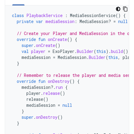
class
PlaybackService
:
MediaSessionService
()
{
private
var
mediaSession
:
MediaSession? 
=
null
// Create your Player and MediaSession in the on
override
fun
onCreate
()
{
super
.
onCreate
()
val
player
=
ExoPlayer
.
Builder
(
this
).
build
()
mediaSession
=
MediaSession
.
Builder
(
this
,
play
}
// Remember to release the player and media sess
override
fun
onDestroy
()
{
mediaSession
?.
run
{
player
.
release
()
release
()
mediaSession
=
null
}
super
.
onDestroy
()
}