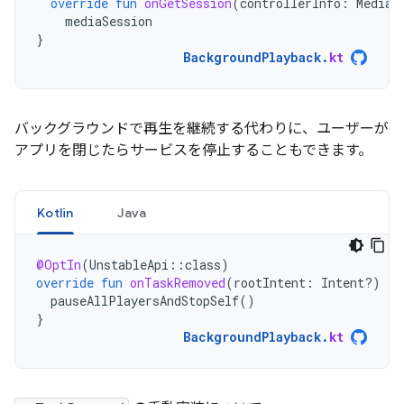
override
fun
onGetSession
(
controllerInfo
:
MediaS
mediaSession
}
BackgroundPlayback
.
kt
バックグラウンドで再生を継続する代わりに、ユーザーが
アプリを閉じたらサービスを停止することもできます。
Kotlin
Java
@OptIn
(
UnstableApi
::
class
)
override
fun
onTaskRemoved
(
rootIntent
:
Intent?)
{
pauseAllPlayersAndStopSelf
()
}
BackgroundPlayback
.
kt