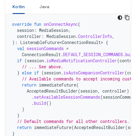
Kotlin
Java
override
fun
onConnectAsync
(
session
:
MediaSession
,
controller
:
MediaSession
.
ControllerInfo
,
):
ListenableFuture<ConnectionResult>
{
val
sessionCommands
=
ConnectionResult
.
DEFAULT_SESSION_COMMANDS
.
buil
if
(
session
.
isMediaNotificationController
(
contro
// ... See above.
}
else
if
(
session
.
isAutoCompanionController
(
con
// Available commands to accept incoming custo
return
immediateFuture
(
AcceptedResultBuilder
(
session
,
controller
)
.
setAvailableSessionCommands
(
sessionComman
.
build
()
)
}
// Default commands for all other controllers.
return
immediateFuture
(
AcceptedResultBuilder
(
ses
}