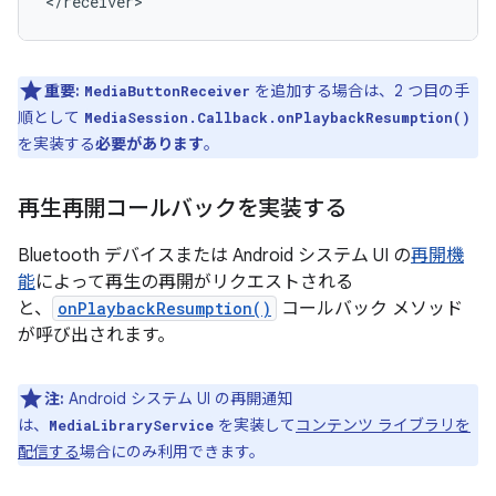
重要:
を追加する場合は、2 つ目の手
MediaButtonReceiver
順として
MediaSession.Callback.onPlaybackResumption()
を実装する
必要があります
。
再生再開コールバックを実装する
Bluetooth デバイスまたは Android システム UI の
再開機
能
によって再生の再開がリクエストされる
と、
onPlaybackResumption()
コールバック メソッド
が呼び出されます。
注:
Android システム UI の再開通知
は、
を実装して
コンテンツ ライブラリを
MediaLibraryService
配信する
場合にのみ利用できます。