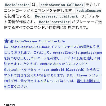
MediaSession
は、
MediaSession.Callback
を介して
コントローラからコマンドを受信します。
MediaSession
を初期化すると、
MediaSession.Callback
のデフォル
ト実装が作成され、
MediaController
がプレーヤーに送
信するすべてのコマンドが自動的に処理されます。
注:
MediaSession.ControllerInfo
は、
インターフェース内の関数に引数
MediaSession.Callback
として渡されます。これにより、
controllerInfo.packageName
を持つ呼び出し元パッケージを確認し、アプリの反応を適切に調
整できます。たとえば、Android Auto からのコマンドと
Bluetooth ヘッドセット（
）からのコ
com.android.bluetooth
マンドで処理を変えたい場合があります。また、
メソッド
Player
の呼び出し元を特定する方法について詳しくは、
再生を制御する
をご覧ください。