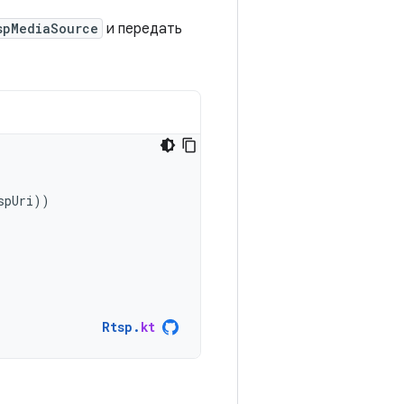
spMediaSource
и передать
spUri
))
Rtsp
.
kt