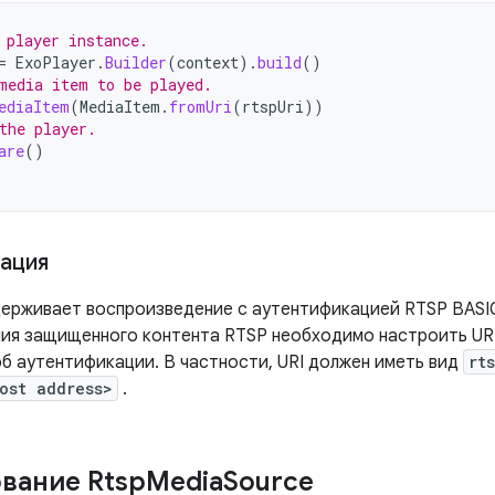
 player instance.
=
ExoPlayer
.
Builder
(
context
).
build
()
media item to be played.
ediaItem
(
MediaItem
.
fromUri
(
rtspUri
))
the player.
are
()
ация
держивает воспроизведение с аутентификацией RTSP BASIC
ия защищенного контента RTSP необходимо настроить UR
б аутентификации. В частности, URI должен иметь вид
rt
ost address>
.
вание Rtsp
Media
Source