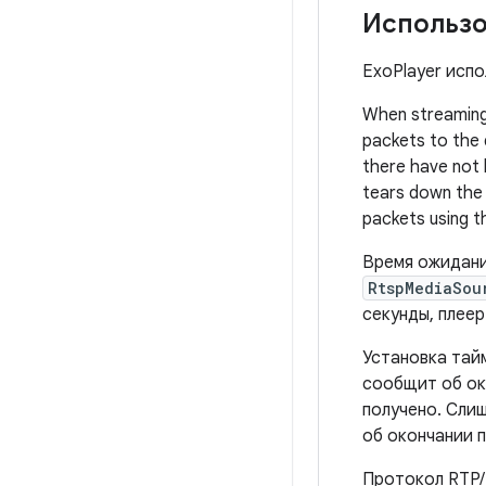
Использо
ExoPlayer испо
When streaming
packets to the 
there have not 
tears down the 
packets using 
Время ожидани
RtspMediaSou
секунды, плее
Установка тайм
сообщит об ок
получено. Сли
об окончании п
Протокол RTP/