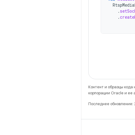
RtspMedia
.
setSoc
.
create
Контент и образцы кода
корпорации Oracle и ее
Последнее обновление: