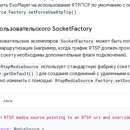
ить ExoPlayer на использование RTP/TCP по умолчанию с
rce.Factory.setForceUseRtpTcp()
.
ользовательского Socket
Factory
зовательских экземпляров
SocketFactory
может быть пол
маршрутизация (например, когда трафик RTSP должен прох
 сокету необходимы дополнительные флаги подключения).
RtspMediaSource
использует стандартную фабрику сокето
y.getDefault()
) для создания соединений с удаленными 
жно изменить с помощью
RtspMediaSource.Factory.setSo
Java
n RTSP media source pointing to an RTSP uri and overrid
urce
:
MediaSource
=