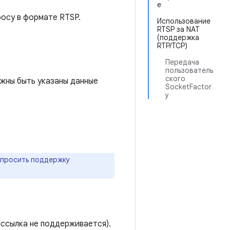
e
росу в формате RTSP.
Использование
RTSP за NAT
(поддержка
RTP/TCP)
Передача
пользователь
ского
жны быть указаны данные
SocketFactor
y
апросить поддержку
ссылка не поддерживается).