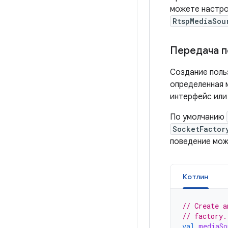
можете настро
RtspMediaSou
Передача п
Создание поль
определенная 
интерфейс или
По умолчанию
SocketFactor
поведение мо
Котлин
// Create a
// factory.
val
mediaSo