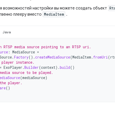
я возможностей настройки вы можете создать объект
Rt
твенно плееру вместо
MediaItem
.
Java
n RTSP media source pointing to an RTSP uri.
urce
:
MediaSource
=
Source
.
Factory
().
createMediaSource
(
MediaItem
.
fromUri
(
rt
 player instance.
=
ExoPlayer
.
Builder
(
context
).
build
()
media source to be played.
ediaSource
(
mediaSource
)
the player.
are
()