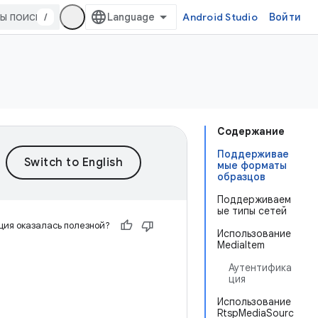
/
Android Studio
Войти
Содержание
Поддерживае
мые форматы
образцов
Поддерживаем
ые типы сетей
ия оказалась полезной?
Использование
MediaItem
Аутентифика
ция
Использование
RtspMediaSourc