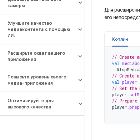
камеры
Для расширени
его непосредс
Улучшите качество
медиаконтента с помощью
ИИ
.
Котлин
Расширьте охват вашего
// Create a
приложения
val
mediaSo
RtspMedia
// Create a
Повысьте уровень своего
val
player
медиа-приложения
// Set the 
player
.
setM
Оптимизируйте для
// Prepare 
высокого качества
player
.
prep