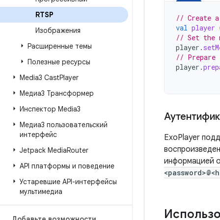
RTSP
// Create a
val
player
Изображения
// Set the 
Расширенные темы
player
.
setM
// Prepare 
Полезные ресурсы
player
.
prep
Media3 Cast
Player
Медиа3 Трансформер
Инспектор Media3
Аутентифик
Медиа3 пользовательский
интерфейс
ExoPlayer под
воспроизведен
Jetpack Media
Router
информацией о
API платформы и поведение
<password>@<h
Устаревшие API-интерфейсы
мультимедиа
Использо
Добавьте возможности