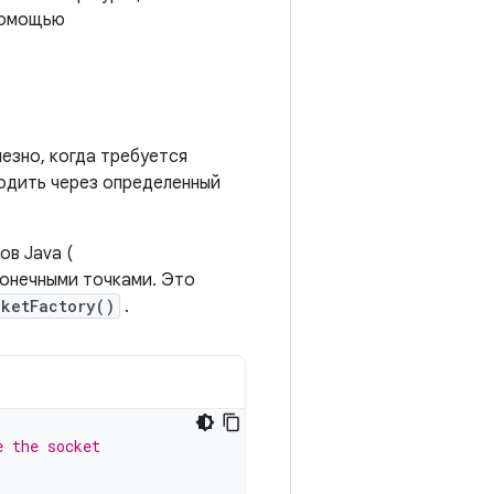
 помощью
езно, когда требуется
одить через определенный
в Java (
конечными точками. Это
cketFactory()
.
e the socket