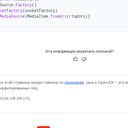
Source
.
Factory
()
ketFactory
(
socketFactory
)
MediaSource
(
MediaItem
.
fromUri
(
rtspUri
))
Эта информация оказалась полезной?
 на этой странице предоставлены по
лицензиям
. Java и OpenJDK – это 
 аффилированных лиц.
 2026-08-08 UTC.