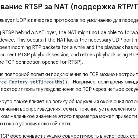
вание RTSP за NAT (поддержка RTP
/
T
льзует UDP в качестве протокола по умолчанию для переда
 RTSP behind a NAT layer, the NAT might not be able to forw
device. This occurs if the NAT lacks the necessary UDP port m
been incoming RTP packets for a while and the playback has n
current RTSP playback session, and retries playback using RT
the TCP connection opened for RTSP).
я повторной попытки подключения по TCP можно настроит
rce.Factory.setTimeoutMs()
. Например, если время ожид
р повторит попытку подключения по TCP через четыре секу
аута также влияет на логику обнаружения окончания поток
ончании воспроизведения, если в течение установленного 
шком маленькое значение этого параметра может привести
отока в условиях плохой сети.
TCP обеспечивает лучшую совместимость в некоторых сет