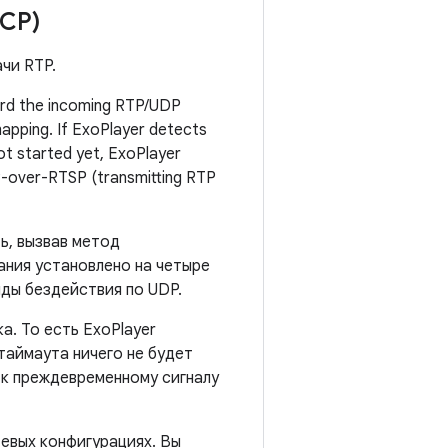
CP)
чи RTP.
ard the incoming RTP/UDP
apping. If ExoPlayer detects
ot started yet, ExoPlayer
P-over-RTSP (transmitting RTP
ь, вызвав метод
ания установлено на четыре
нды бездействия по UDP.
а. То есть ExoPlayer
таймаута ничего не будет
 к преждевременному сигналу
евых конфигурациях. Вы