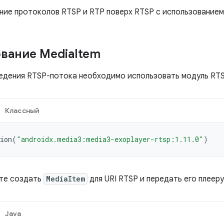
ние протоколов RTSP и RTP поверх RTSP с использованием
вание Media
Item
едения RTSP-потока необходимо использовать модуль RTS
Классный
ion
(
"androidx.media3:media3-exoplayer-rtsp:1.11.0"
)
те создать
MediaItem
для URI RTSP и передать его плееру
Java