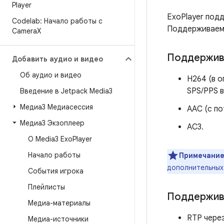
Player
ExoPlayer подд
Codelab: Начало работы с
Поддерживаемы
Camera
X
Поддержив
Добавить аудио и видео
Об аудио и видео
H264 (в 
SPS/PPS в
Введение в Jetpack Media3
Медиа3 Медиасессия
AAC (с по
Медиа3 Экзоплеер
AC3.
О Media3 Exo
Player
Начало работы
Примечание
дополнительных
События игрока
Плейлисты
Поддержив
Медиа-материалы
RTP чере
Медиа-источники