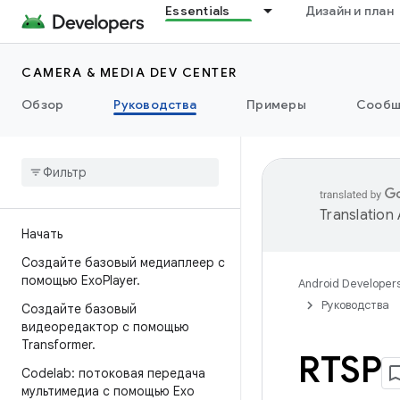
Essentials
Дизайн и план
CAMERA & MEDIA DEV CENTER
Обзор
Руководства
Примеры
Сообщ
Translation
Начать
Создайте базовый медиаплеер с
помощью Exo
Player
.
Android Developer
Руководства
Создайте базовый
видеоредактор с помощью
Transformer
.
RTSP
Codelab: потоковая передача
мультимедиа с помощью Exo