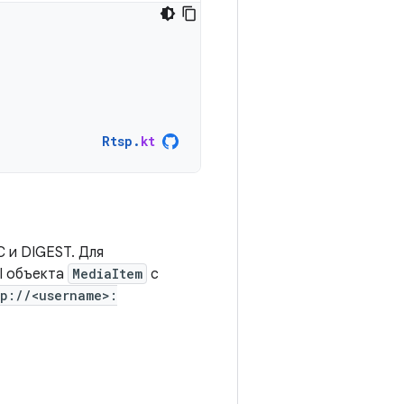
Rtsp
.
kt
 и DIGEST. Для
I объекта
MediaItem
с
sp://<username>: