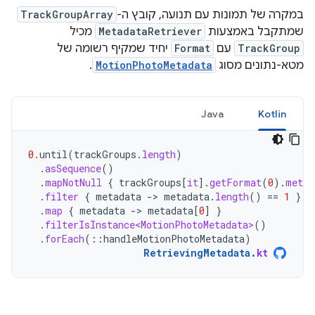
במקרה של תמונות עם תנועה, קובץ ה-
TrackGroupArray
שמתקבל באמצעות
MetadataRetriever
מכיל
TrackGroup
עם
Format
יחיד שמקיף רשומה של
מטא-נתונים מסוג
MotionPhotoMetadata
.
Java
Kotlin
0.
until
(
trackGroups
.
length
)
.
asSequence
()
.
mapNotNull
{
trackGroups
[
it
]
.
getFormat
(
0
).
metad
.
filter
{
metadata
-
>
metadata
.
length
()
==
1
}
.
map
{
metadata
-
>
metadata
[
0
]
}
.
filterIsInstance<MotionPhotoMetadata>
()
.
forEach
(
::
handleMotionPhotoMetadata
)
RetrievingMetadata
.
kt