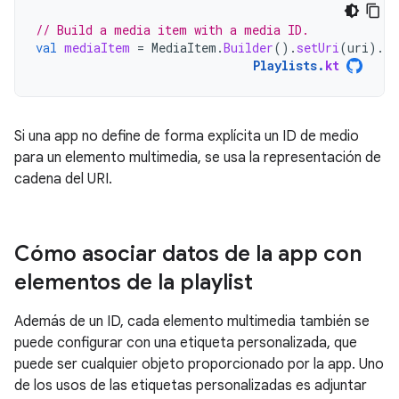
// Build a media item with a media ID.
val
mediaItem
=
MediaItem
.
Builder
().
setUri
(
uri
).
se
Playlists
.
kt
Si una app no define de forma explícita un ID de medio
para un elemento multimedia, se usa la representación de
cadena del URI.
Cómo asociar datos de la app con
elementos de la playlist
Además de un ID, cada elemento multimedia también se
puede configurar con una etiqueta personalizada, que
puede ser cualquier objeto proporcionado por la app. Uno
de los usos de las etiquetas personalizadas es adjuntar