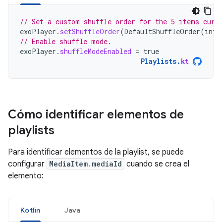
// Set a custom shuffle order for the 5 items curr
exoPlayer
.
setShuffleOrder
(
DefaultShuffleOrder
(
intA
// Enable shuffle mode.
exoPlayer
.
shuffleModeEnabled
=
true
Playlists
.
kt
Cómo identificar elementos de
playlists
Para identificar elementos de la playlist, se puede
configurar
MediaItem.mediaId
cuando se crea el
elemento:
Kotlin
Java