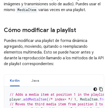
imágenes y transmisiones solo de audio). Puedes usar el
mismo
MediaItem
varias veces en una playlist.
Cómo modificar la playlist
Puedes modificar una playlist de forma dinámica
agregando, moviendo, quitando o reemplazando
elementos multimedia. Esto se puede hacer antes y
durante la reproducción llamando a los métodos de la API
de playlist correspondientes:
Kotlin
Java
// Adds a media item at position 1 in the playlist
player
.
addMediaItem
(
/* index= */
1
,
MediaItem
.
from
// Moves the third media item from position 2 to t