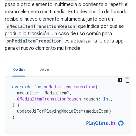
pasa a otro elemento multimedia o comienza a repetir el
mismo elemento multimedia. Esta devolución de llamada
recibe el nuevo elemento multimedia, junto con un
@MediaItemTransitionReason
que indica por qué se
produjo la transición. Un caso de uso común para
onMediaItemTransition
es actualizar la IU de la app
para el nuevo elemento multimedia:
Kotlin
Java
override
fun
onMediaItemTransition
(
mediaItem
:
MediaItem?,
@MediaItemTransitionReason
reason
:
Int
,
)
{
updateUiForPlayingMediaItem
(
mediaItem
)
}
Playlists
.
kt