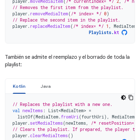
player
.
moveMediaItem
(
/* currentIndex= */
2
,
/* new
// Removes the first item from the playlist.
player
.
removeMediaItem
(
/* index= */
0
)
// Replace the second item in the playlist.
player
.
replaceMediaItem
(
/* index= */
1
,
MediaItem
.
Playlists
.
kt
También se admite el reemplazo y el borrado de toda la
playlist:
Kotlin
Java
// Replaces the playlist with a new one.
val
newItems
:
List<MediaItem>
=
listOf
(
MediaItem
.
fromUri
(
fourthUri
),
MediaItem
.
f
player
.
setMediaItems
(
newItems
,
/* resetPosition= *
// Clears the playlist. If prepared, the player tra
player
.
clearMediaItems
()