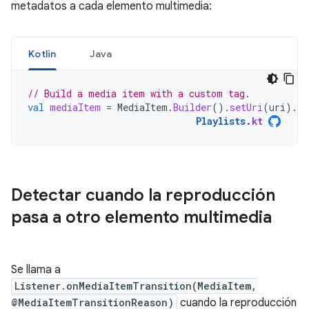
metadatos a cada elemento multimedia:
Kotlin
Java
// Build a media item with a custom tag.
val
mediaItem
=
MediaItem
.
Builder
().
setUri
(
uri
).
se
Playlists
.
kt
Detectar cuando la reproducción
pasa a otro elemento multimedia
Se llama a
Listener.onMediaItemTransition(MediaItem,
@MediaItemTransitionReason)
cuando la reproducción