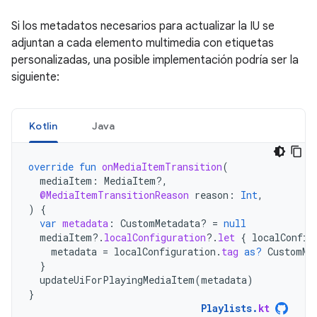
Si los metadatos necesarios para actualizar la IU se
adjuntan a cada elemento multimedia con etiquetas
personalizadas, una posible implementación podría ser la
siguiente:
Kotlin
Java
override
fun
onMediaItemTransition
(
mediaItem
:
MediaItem?,
@MediaItemTransitionReason
reason
:
Int
,
)
{
var
metadata
:
CustomMetadata? 
=
null
mediaItem
?.
localConfiguration
?.
let
{
localConfig
metadata
=
localConfiguration
.
tag
as?
CustomMe
}
updateUiForPlayingMediaItem
(
metadata
)
}
Playlists
.
kt