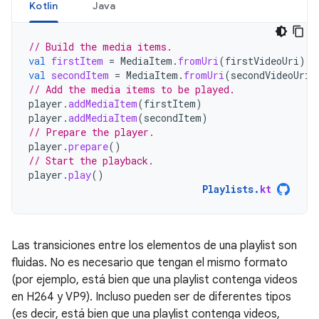
Kotlin
Java
// Build the media items.
val
firstItem
=
MediaItem
.
fromUri
(
firstVideoUri
)
val
secondItem
=
MediaItem
.
fromUri
(
secondVideoUri
)
// Add the media items to be played.
player
.
addMediaItem
(
firstItem
)
player
.
addMediaItem
(
secondItem
)
// Prepare the player.
player
.
prepare
()
// Start the playback.
player
.
play
()
Playlists
.
kt
Las transiciones entre los elementos de una playlist son
fluidas. No es necesario que tengan el mismo formato
(por ejemplo, está bien que una playlist contenga videos
en H264 y VP9). Incluso pueden ser de diferentes tipos
(es decir, está bien que una playlist contenga videos,