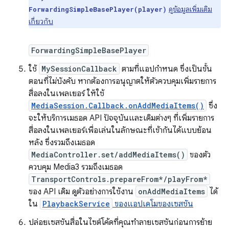
ดูข้อมูลเพิ่มเติม
ForwardingSimpleBasePlayer(player)
เกี่ยวกับ
ForwardingSimpleBasePlayer
ใช้
MySessionCallback
ตามที่แอปกำหนด ซึ่งเป็นขั้น
ตอนที่ไม่บังคับ หากต้องการอนุญาตให้ตัวควบคุมเพิ่มรายการ
สื่อลงในเพลเยอร์ ให้ใช้
MediaSession.Callback.onAddMediaItems()
ซึ่ง
จะให้บริการเมธอด API ปัจจุบันและเดิมต่างๆ ที่เพิ่มรายการ
สื่อลงในเพลเยอร์เพื่อเล่นในลักษณะที่เข้ากันได้แบบย้อน
หลัง ซึ่งรวมถึงเมธอด
MediaController.set/addMediaItems()
ของตัว
ควบคุม Media3 รวมถึงเมธอด
TransportControls.prepareFrom*/playFrom*
ของ API เดิม ดูตัวอย่างการใช้งาน
onAddMediaItems
ได้
ใน
PlaybackService
ของแอปเดโมของเซสชัน
ปล่อยเซสชันสื่อในไซต์โค้ดที่คุณทำลายเซสชันก่อนการย้าย