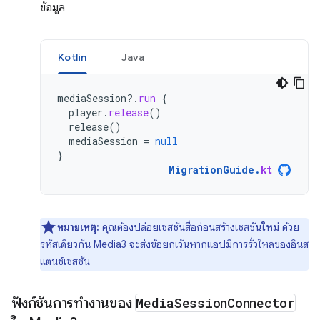
ข้อมูล
Kotlin
Java
mediaSession
?.
run
{
player
.
release
()
release
()
mediaSession
=
null
}
MigrationGuide
.
kt
หมายเหตุ:
คุณต้องปล่อยเซสชันสื่อก่อนสร้างเซสชันใหม่ ด้วย
รหัสเดียวกัน Media3 จะส่งข้อยกเว้นหากแอปมีการรั่วไหลของอินส
แตนซ์เซสชัน
ฟังก์ชันการทำงานของ
Media
Session
Connector