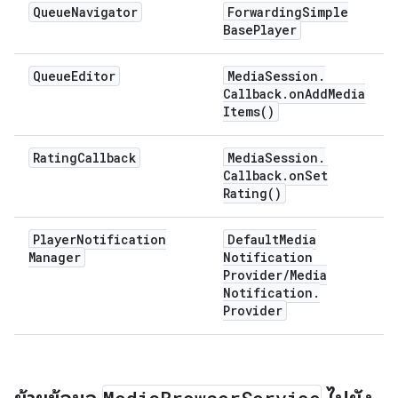
Queue
Navigator
Forwarding
Simple
Base
Player
Queue
Editor
Media
Session
.
Callback
.
on
Add
Media
Items(
)
Rating
Callback
Media
Session
.
Callback
.
on
Set
Rating(
)
Player
Notification
Default
Media
Manager
Notification
Provider
/
Media
Notification
.
Provider