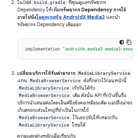
ในไฟล์
build.gradle
ที่คุณดูแลทรัพยากร
Dependency ให้เพิ่ม
ทรัพยากร Dependency การใช้
งานไปยัง
โมดูลเซสชัน AndroidX Media3
และนำ
ทรัพยากร Dependency เดิมออก
implementation
"androidx.media3:media3-sessio
เปลี่ยนบริการให้รับค่ามาจาก
MediaLibraryService
แทน
MediaBrowserService
ดังที่กล่าวไว้ก่อนหน้านี้
MediaLibraryService
เข้ากันได้กับ
MediaBrowserService
เดิม ดังนั้น API ที่กว้างขึ้นซึ่ง
บริการนำเสนอต่อไคลเอ็นต์จึงยังคงเหมือนเดิม แอปจึงน่าจะ
เก็บตรรกะส่วนใหญ่ที่จำเป็นในการใช้
MediaBrowserService
ไว้และปรับให้เหมาะกับ
MediaLibraryService
ใหม่ได้
ความแตกต่างหลักเมื่อเทียบกับ