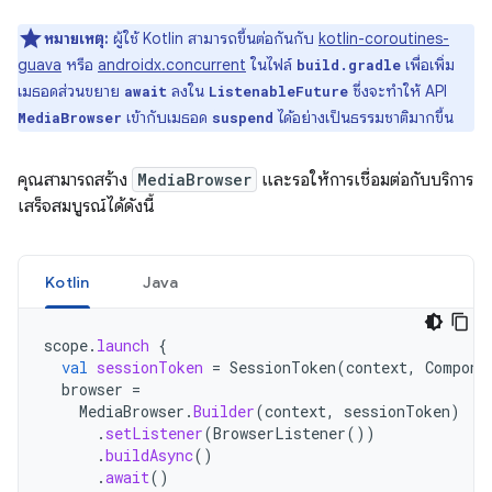
หมายเหตุ:
ผู้ใช้ Kotlin สามารถขึ้นต่อกันกับ
kotlin-coroutines-
guava
หรือ
androidx.concurrent
ในไฟล์
เพื่อเพิ่ม
build.gradle
เมธอดส่วนขยาย
ลงใน
ซึ่งจะทำให้ API
await
ListenableFuture
เข้ากับเมธอด
ได้อย่างเป็นธรรมชาติมากขึ้น
MediaBrowser
suspend
คุณสามารถสร้าง
MediaBrowser
และรอให้การเชื่อมต่อกับบริการ
เสร็จสมบูรณ์ได้ดังนี้
Kotlin
Java
scope
.
launch
{
val
sessionToken
=
SessionToken
(
context
,
Compone
browser
=
MediaBrowser
.
Builder
(
context
,
sessionToken
)
.
setListener
(
BrowserListener
())
.
buildAsync
()
.
await
()