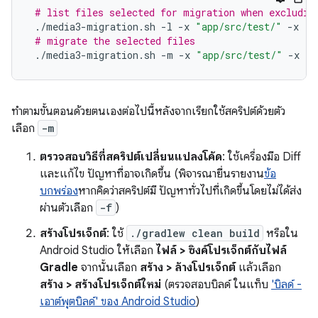
# list files selected for migration when excludin
./media3-migration.sh
-l
-x
"app/src/test/"
-x
"s
# migrate the selected files
./media3-migration.sh
-m
-x
"app/src/test/"
-x
"s
ทำตามขั้นตอนด้วยตนเองต่อไปนี้หลังจากเรียกใช้สคริปต์ด้วยตัว
เลือก
-m
ตรวจสอบวิธีที่สคริปต์เปลี่ยนแปลงโค้ด
: ใช้เครื่องมือ Diff
และแก้ไข ปัญหาที่อาจเกิดขึ้น (พิจารณายื่นรายงาน
ข้อ
บกพร่อง
หากคิดว่าสคริปต์มี ปัญหาทั่วไปที่เกิดขึ้นโดยไม่ได้ส่ง
ผ่านตัวเลือก
-f
)
สร้างโปรเจ็กต์
: ใช้
./gradlew clean build
หรือใน
Android Studio ให้เลือก
ไฟล์ > ซิงค์โปรเจ็กต์กับไฟล์
Gradle
จากนั้นเลือก
สร้าง > ล้างโปรเจ็กต์
แล้วเลือก
สร้าง > สร้างโปรเจ็กต์ใหม่
(ตรวจสอบบิลด์ ในแท็บ
'บิลด์ -
เอาต์พุตบิลด์' ของ Android Studio
)