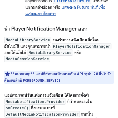
asynchronous
ListenableFuture
แทนที่จะ
แยกผลลัพธ์ออก หรือ
แสดงผล Future ทันทีเพื่อ
แสดงผลค่าโดยตรง
นำ Player
Notification
Manager ออก
MediaLibraryService
รองรับการแจ้งเตือนสื่อโดย
อัตโนมัติ
และคุณสามารถนำ
PlayerNotificationManager
ออกได้เมื่อใช้
MediaLibraryService
หรือ
MediaSessionService
**หมายเหตุ:**
แอปที่กำหนดเป้าหมายเป็น API ระดับ 28 ขึ้นไปยัง
ต้องขอสิทธิ์
FOREGROUND_SERVICE
แอปสามารถ
ปรับแต่งการแจ้งเตือน
ได้โดยการตั้งค่า
MediaNotification.Provider
ที่กำหนดเองใน
onCreate()
ซึ่งจะมาแทนที่
DefaultMediaNotificationProvider
จากนั้น