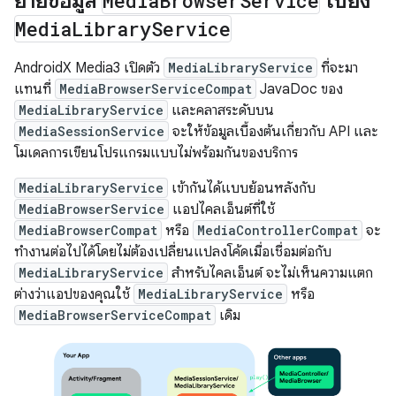
ย้ายข้อมูล
Media
Browser
Service
ไปยัง
Media
Library
Service
AndroidX Media3 เปิดตัว
MediaLibraryService
ที่จะมา
แทนที่
MediaBrowserServiceCompat
JavaDoc ของ
MediaLibraryService
และคลาสระดับบน
MediaSessionService
จะให้ข้อมูลเบื้องต้นเกี่ยวกับ API และ
โมเดลการเขียนโปรแกรมแบบไม่พร้อมกันของบริการ
MediaLibraryService
เข้ากันได้แบบย้อนหลังกับ
MediaBrowserService
แอปไคลเอ็นต์ที่ใช้
MediaBrowserCompat
หรือ
MediaControllerCompat
จะ
ทำงานต่อไปได้โดยไม่ต้องเปลี่ยนแปลงโค้ดเมื่อเชื่อมต่อกับ
MediaLibraryService
สำหรับไคลเอ็นต์ จะไม่เห็นความแตก
ต่างว่าแอปของคุณใช้
MediaLibraryService
หรือ
MediaBrowserServiceCompat
เดิม