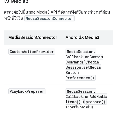
ใน Media3
ตารางต่อไปนี้แสดง Media3 API ที่จัดการฟังก์ชันการทำงานที่ก่อน
หน้านี้ใช้ใน
MediaSessionConnector
MediaSessionConnector
AndroidX Media3
Custom
Action
Provider
Media
Session
.
Callback
.
on
Custom
Command(
)
/
Media
Session
.
set
Media
Button
Preferences(
)
Playback
Preparer
Media
Session
.
Callback
.
on
Add
Media
Items(
)
prepare(
)
(
จะถูกเรียกภายใน)