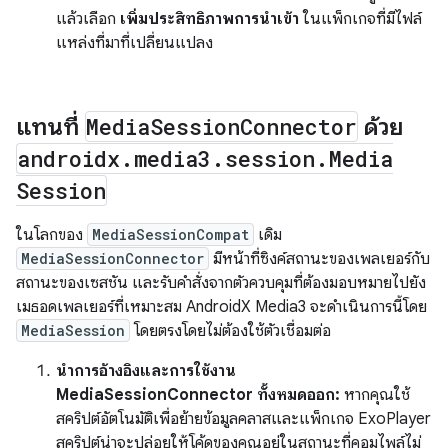
แล้วเลือก
เพิ่มประสิทธิภาพการนำเข้า
ในแพ็กเกจที่มีไฟล์
แหล่งที่มาที่เปลี่ยนแปลง
แทนที่
Media
Session
Connector
ด้วย
androidx
.
media3
.
session
.
Media
Session
ในโลกของ
MediaSessionCompat
เดิม
MediaSessionConnector
มีหน้าที่ซิงค์สถานะของเพลเยอร์กับ
สถานะของเซสชัน และรับคำสั่งจากตัวควบคุมที่ต้องมอบหมายไปยัง
เมธอดเพลเยอร์ที่เหมาะสม AndroidX Media3 จะดำเนินการนี้โดย
MediaSession
โดยตรงโดยไม่ต้องใช้ตัวเชื่อมต่อ
นำการอ้างอิงและการใช้งาน
MediaSessionConnector ทั้งหมดออก:
หากคุณใช้
สคริปต์อัตโนมัติเพื่อย้ายข้อมูลคลาสและแพ็กเกจ ExoPlayer
สคริปต์น่าจะปล่อยให้โค้ดของคุณอยู่ในสถานะที่คอมไพล์ไม่