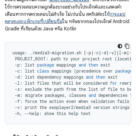
ใช้การตรวจสอบความถูกต้องบางอย่างกับโปรเจ็กต์และแสดงคำ
เตือนหากการตรวจสอบไม่สำเร็จ ไม่เช่นนั้น สคริปต์จะใช้
การแมป
คลาสและแพ็กเกจที่เปลี่ยนชื่อ
ใน ทรัพยากรของโปรเจ็กต์ Android
Gradle ที่เขียนด้วย Java หรือ Kotlin
usage
:
.
/
media3
-
migration
.
sh
[
-
p
|-
c
|-
d
|-
v
]
|
[
-
m
|-
l
PROJECT_ROOT
:
path
to
your
project
root
(
locatio
-
p
:
list
package
mappings
and
then
exit
-
c
:
list
class
mappings
(
precedence
over
package
-
d
:
list
dependency
mappings
and
then
exit
-
l
:
list
files
that
will
be
considered
for
rewrit
-
x
:
exclude
the
path
from
the
list
of
file
to
be
-
m
:
migrate
packages
,
classes
and
dependencies
to
-
f
:
force
the
action
even
when
validation
fails
-
v
:
print
the
exoplayer2
/
media3
version
strings
o
-
h
,
--
help
:
show
this
help
text