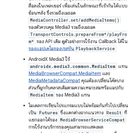
สื่อลงในเพลเยอร์ เพื่อเล่นในลักษณะที่เข้ากันได้แบบ
ย้อนหลัง ซึ่งรวมถึงเมธอด
MediaController.set/addMediaItems()
ของตัวควบคุม Media3 รวมถึงเมธอด
TransportControls.prepareFrom*/playFro
m*
ของ API เดิม ดูตัวอย่างการใช้งาน Callback ได้ใน
ของแอปเดโมของเซสชัน
PlaybackService
AndroidX Media3 ใช้
androidx.media3.common.MediaItem
แทน
MediaBrowserCompat.MediaItem
และ
MediaMetadataCompat
คุณต้องเปลี่ยนโค้ดบาง
ส่วนที่ผูกกับคลาสเดิมตามความเหมาะสมหรือแมปกับ
MediaItem
ของ Media3 แทน
โมเดลการเขียนโปรแกรมแบบไม่พร้อมกันทั่วไปเปลี่ยน
เป็น
Futures
ซึ่งแตกต่างจากแนวทาง
Result
ที่
แยกออกได้ของ
MediaBrowserServiceCompat
การใช้งานบริการของคุณสามารถแสดงผล