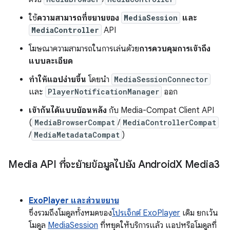
ใช้
ความสามารถที่ขยายของ
MediaSession
และ
MediaController
API
โฆษณาความสามารถในการเล่นด้วย
การควบคุมการเข้าถึง
แบบละเอียด
ทำให้แอปง่ายขึ้น
โดยนำ
MediaSessionConnector
และ
PlayerNotificationManager
ออก
เข้ากันได้แบบย้อนหลัง
กับ Media-Compat Client API
(
MediaBrowserCompat
/
MediaControllerCompat
/
MediaMetadataCompat
)
Media API ที่จะย้ายข้อมูลไปยัง Android
X Media3
ExoPlayer และส่วนขยาย
ซึ่งรวมถึงโมดูลทั้งหมดของ
โปรเจ็กต์ ExoPlayer
เดิม ยกเว้น
โมดูล
MediaSession
ที่หยุดให้บริการแล้ว แอปหรือโมดูลที่