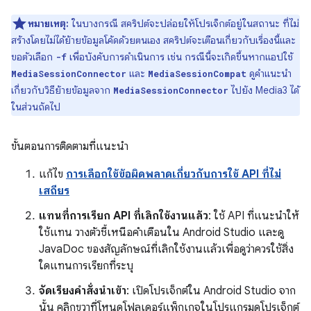
หมายเหตุ:
ในบางกรณี สคริปต์จะปล่อยให้โปรเจ็กต์อยู่ในสถานะ ที่ไม่
สร้างโดยไม่ได้ย้ายข้อมูลโค้ดด้วยตนเอง สคริปต์จะเตือนเกี่ยวกับเรื่องนี้และ
ขอตัวเลือก
เพื่อบังคับการดำเนินการ เช่น กรณีนี้จะเกิดขึ้นหากแอปใช้
-f
และ
ดูคำแนะนำ
MediaSessionConnector
MediaSessionCompat
เกี่ยวกับวิธีย้ายข้อมูลจาก
ไปยัง Media3 ได้
MediaSessionConnector
ในส่วนถัดไป
ขั้นตอนการติดตามที่แนะนำ
แก้ไข
การเลือกใช้ข้อผิดพลาดเกี่ยวกับการใช้ API ที่ไม่
เสถียร
แทนที่การเรียก API ที่เลิกใช้งานแล้ว
: ใช้ API ที่แนะนำให้
ใช้แทน วางตัวชี้เหนือคำเตือนใน Android Studio และดู
JavaDoc ของสัญลักษณ์ที่เลิกใช้งานแล้วเพื่อดูว่าควรใช้สิ่ง
ใดแทนการเรียกที่ระบุ
จัดเรียงคำสั่งนำเข้า
: เปิดโปรเจ็กต์ใน Android Studio จาก
นั้น คลิกขวาที่โหนดโฟลเดอร์แพ็กเกจในโปรแกรมดูโปรเจ็กต์