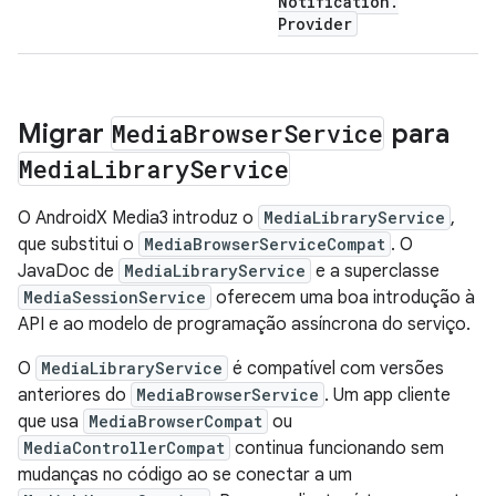
Notification
.
Provider
Migrar
Media
Browser
Service
para
Media
Library
Service
O AndroidX Media3 introduz o
MediaLibraryService
,
que substitui o
MediaBrowserServiceCompat
. O
JavaDoc de
MediaLibraryService
e a superclasse
MediaSessionService
oferecem uma boa introdução à
API e ao modelo de programação assíncrona do serviço.
O
MediaLibraryService
é compatível com versões
anteriores do
MediaBrowserService
. Um app cliente
que usa
MediaBrowserCompat
ou
MediaControllerCompat
continua funcionando sem
mudanças no código ao se conectar a um