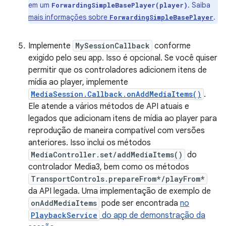
em um
. Saiba
ForwardingSimpleBasePlayer(player)
mais informações sobre
.
ForwardingSimpleBasePlayer
Implemente
MySessionCallback
conforme
exigido pelo seu app. Isso é opcional. Se você quiser
permitir que os controladores adicionem itens de
mídia ao player, implemente
MediaSession.Callback.onAddMediaItems()
.
Ele atende a vários métodos de API atuais e
legados que adicionam itens de mídia ao player para
reprodução de maneira compatível com versões
anteriores. Isso inclui os métodos
MediaController.set/addMediaItems()
do
controlador Media3, bem como os métodos
TransportControls.prepareFrom*/playFrom*
da API legada. Uma implementação de exemplo de
onAddMediaItems
pode ser encontrada
no
PlaybackService
do app de demonstração da