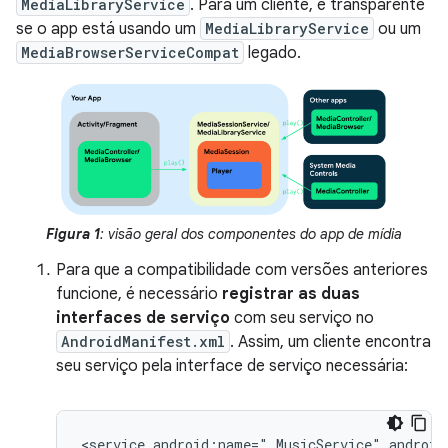
MediaLibraryService
. Para um cliente, é transparente
se o app está usando um
MediaLibraryService
ou um
MediaBrowserServiceCompat
legado.
Figura 1
: visão geral dos componentes do app de mídia
Para que a compatibilidade com versões anteriores
funcione, é necessário
registrar as duas
interfaces de serviço
com seu serviço no
AndroidManifest.xml
. Assim, um cliente encontra
seu serviço pela interface de serviço necessária:
<service
android:name=".MusicService"