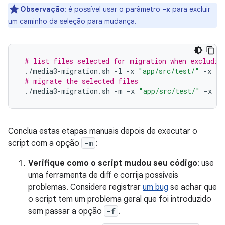
Observação
:
é possível usar o parâmetro
para excluir
-x
um caminho da seleção para mudança.
# list files selected for migration when excludin
./media3-migration.sh
-l
-x
"app/src/test/"
-x
"s
# migrate the selected files
./media3-migration.sh
-m
-x
"app/src/test/"
-x
"s
Conclua estas etapas manuais depois de executar o
script com a opção
-m
:
Verifique como o script mudou seu código
: use
uma ferramenta de diff e corrija possíveis
problemas. Considere registrar
um bug
se achar que
o script tem um problema geral que foi introduzido
sem passar a opção
-f
.