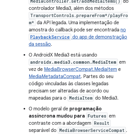
MediaController.set/addMediaItems()
do
controlador Media3, além dos métodos
TransportControls.prepareFrom*/playFro
m*
da API legada. Uma implementação de
amostra do callback pode ser encontrada
no
PlaybackService
do app de demonstração
da sessão
.
O AndroidX Media3 está usando
androidx.media3.common.MediaItem
em
vez de
MediaBrowserCompat.MediaItem
e
MediaMetadataCompat
. Partes do seu
código vinculadas às classes legadas
precisam ser alteradas de acordo ou
mapeadas para o
MediaItem
do Media3.
O modelo geral de
programação
assíncrona mudou para
Futures
em
contraste com a abordagem
Result
separável do
MediaBrowserServiceCompat
.