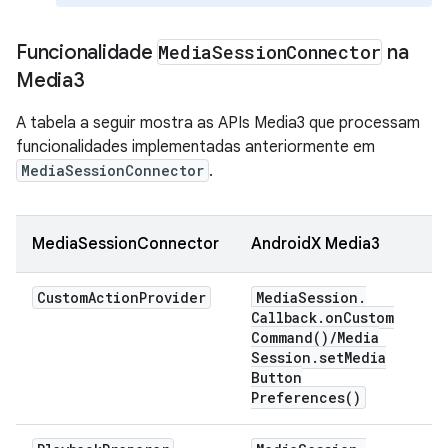
Funcionalidade
Media
Session
Connector
na
Media3
A tabela a seguir mostra as APIs Media3 que processam
funcionalidades implementadas anteriormente em
MediaSessionConnector
.
MediaSessionConnector
AndroidX Media3
Custom
Action
Provider
Media
Session
.
Callback
.
on
Custom
Command(
)
/
Media
Session
.
set
Media
Button
Preferences(
)