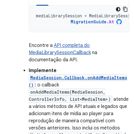
mediaLibrarySession
=
MediaLibrarySessio
MigrationGuide
.
kt
Encontre a
API completa do
MediaLibrarySessionCallback
na
documentação da API.
Implemente
MediaSession.Callback.onAddMediaItems
()
: o callback
onAddMediaItems(MediaSession,
ControllerInfo, List<MediaItem>)
atende
a vários métodos de API atuais e legados que
adicionam itens de mídia ao player para
reprodução de maneira compatível com
versões anteriores. Isso inclui os métodos