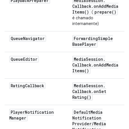
Playback
Preparer
Media
Session
.
Callback
.
on
Add
Media
Items(
)
prepare(
)
(
é chamado
internamente)
Queue
Navigator
Forwarding
Simple
Base
Player
Queue
Editor
Media
Session
.
Callback
.
on
Add
Media
Items(
)
Rating
Callback
Media
Session
.
Callback
.
on
Set
Rating(
)
Player
Notification
Default
Media
Manager
Notification
Provider
/
Media