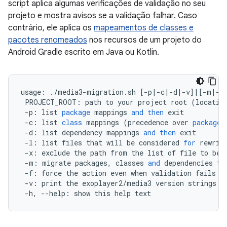
script aplica algumas verificações de validação no seu
projeto e mostra avisos se a validação falhar. Caso
contrário, ele aplica os
mapeamentos de classes e
pacotes renomeados
nos recursos de um projeto do
Android Gradle escrito em Java ou Kotlin.
usage
:
.
/
media3
-
migration
.
sh
[
-
p
|-
c
|-
d
|-
v
]
|
[
-
m
|-
l
PROJECT_ROOT
:
path
to
your
project
root
(
locatio
-
p
:
list
package
mappings
and
then
exit
-
c
:
list
class
mappings
(
precedence
over
package
-
d
:
list
dependency
mappings
and
then
exit
-
l
:
list
files
that
will
be
considered
for
rewrit
-
x
:
exclude
the
path
from
the
list
of
file
to
be
-
m
:
migrate
packages
,
classes
and
dependencies
to
-
f
:
force
the
action
even
when
validation
fails
-
v
:
print
the
exoplayer2
/
media3
version
strings
o
-
h
,
--
help
:
show
this
help
text