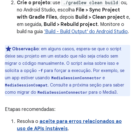
Crie o projeto
: use
./gradlew clean build
ou,
no Android Studio, escolha
File > Sync Project
with Gradle Files
, depois
Build > Clean project
e,
em seguida,
Build > Rebuild project
. Monitore o
build na guia
'Build - Build Output' do Android Studio
.
Observação
:
em alguns casos, espera-se que o script
deixe seu projeto em um estado que não seja criado sem
migrar o código manualmente. O script avisa sobre isso e
solicita a opção
para forçar a execução. Por exemplo, se
-f
um app estiver usando
e
MediaSessionConnector
. Consulte a próxima seção para saber
MediaSessionCompat
como migrar do
para o Media3.
MediaSessionConnector
Etapas recomendadas:
Resolva o
aceite para erros relacionados ao
uso de APIs instáveis
.