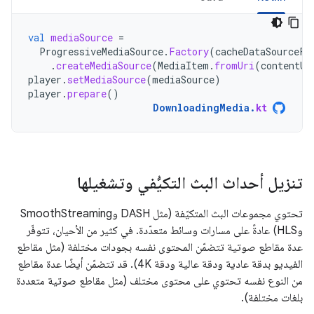
val
mediaSource
=
ProgressiveMediaSource
.
Factory
(
cacheDataSourceFa
.
createMediaSource
(
MediaItem
.
fromUri
(
contentUr
player
.
setMediaSource
(
mediaSource
)
player
.
prepare
()
DownloadingMedia
.
kt
تنزيل أحداث البث التكيُّفي وتشغيلها
تحتوي مجموعات البث المتكيّفة (مثل DASH وSmoothStreaming
وHLS) عادةً على مسارات وسائط متعدّدة. في كثير من الأحيان، تتوفّر
عدة مقاطع صوتية تتضمّن المحتوى نفسه بجودات مختلفة (مثل مقاطع
الفيديو بدقة عادية ودقة عالية ودقة 4K). قد تتضمّن أيضًا عدة مقاطع
من النوع نفسه تحتوي على محتوى مختلف (مثل مقاطع صوتية متعددة
بلغات مختلفة).