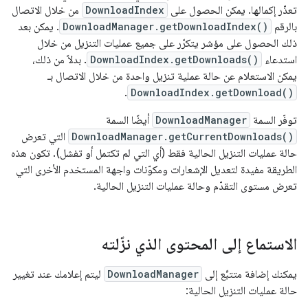
تعذّر إكمالها. يمكن الحصول على
DownloadIndex
من خلال الاتصال
بالرقم
DownloadManager.getDownloadIndex()
. يمكن بعد
ذلك الحصول على مؤشر يتكرّر على جميع عمليات التنزيل من خلال
استدعاء
DownloadIndex.getDownloads()
. بدلاً من ذلك،
يمكن الاستعلام عن حالة عملية تنزيل واحدة من خلال الاتصال بـ
.
DownloadIndex.getDownload()
توفّر السمة
DownloadManager
أيضًا السمة
DownloadManager.getCurrentDownloads()
التي تعرض
حالة عمليات التنزيل الحالية فقط (أي التي لم تكتمل أو تفشل). تكون هذه
الطريقة مفيدة لتعديل الإشعارات ومكوّنات واجهة المستخدم الأخرى التي
تعرض مستوى التقدّم وحالة عمليات التنزيل الحالية.
الاستماع إلى المحتوى الذي نزّلته
يمكنك إضافة متتبِّع إلى
DownloadManager
ليتم إعلامك عند تغيير
حالة عمليات التنزيل الحالية: