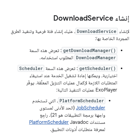
إنشاء Download
Service
لإنشاء
DownloadService
، عليك إنشاء فئة فرعية وتنفيذ الطرق
المجردة الخاصة بها:
getDownloadManager()
: تعرض هذه السمة
DownloadManager
المطلوب استخدامه.
getScheduler()
: تعرض هذه السمة
Scheduler
اختيارية، ويمكنها إعادة تشغيل الخدمة عند استيفاء
المتطلبات اللازمة لإكمال عمليات التنزيل المعلّقة. يوفّر
ExoPlayer عمليات التنفيذ التالية:
PlatformScheduler
، التي تستخدم
JobScheduler
(الحد الأدنى لمستوى
واجهة برمجة التطبيقات هو 21). راجِع
مستندات
Javadoc
PlatformScheduler
لمعرفة متطلبات أذونات التطبيق.