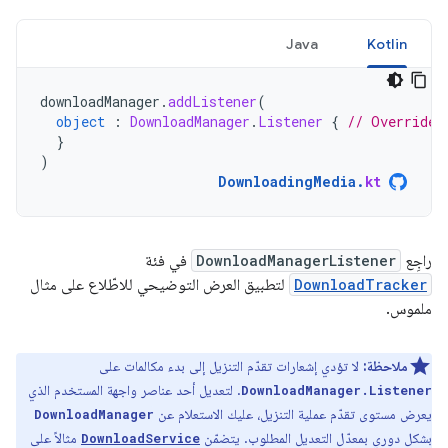
Java
Kotlin
downloadManager
.
addListener
(
object
:
DownloadManager
.
Listener
{
// Override 
}
)
DownloadingMedia
.
kt
راجِع
DownloadManagerListener
في فئة
DownloadTracker
لتطبيق العرض التوضيحي للاطّلاع على مثال
ملموس.
ملاحظة:
لا تؤدي إشعارات تقدّم التنزيل إلى بدء مكالمات على
. لتعديل أحد عناصر واجهة المستخدم الذي
DownloadManager.Listener
يعرض مستوى تقدّم عملية التنزيل، عليك الاستعلام عن
DownloadManager
بشكل دوري بمعدّل التعديل المطلوب. يتضمّن
مثالاً على
DownloadService