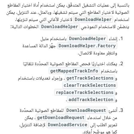
بالنسبة إلى عمليات التشغيل المتدفّق، يمكن استخدام أداة اختيار المقاطع
الصوتية لاختيار المقاطع التي سيتم تشغيلها. وبالمثل، عند التنزيل، يمكن
استخدام
DownloadHelper
لاختيار الأغاني التي سيتم تنزيلها.
يتضمّن الاستخدام النموذجي
DownloadHelper
الخطوات التالية:
إنشاء
DownloadHelper
باستخدام مثيل
DownloadHelper.Factory
جهِّز الدالة المساعدة
وانتظِر معاودة الاتصال.
يمكنك اختياريًا فحص المقاطع الصوتية المحدّدة تلقائيًا
باستخدام
getMappedTrackInfo
و
getTrackSelections
، وإجراء تعديلات باستخدام
clearTrackSelections
و
replaceTrackSelections
و
addTrackSelection
.
أنشئ
DownloadRequest
للمقاطع الصوتية المحدّدة
من خلال استدعاء
getDownloadRequest
. يمكن
تمرير الطلب إلى
DownloadService
لإضافة التنزيل،
كما هو موضّح أعلاه.