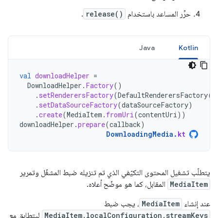
حرِّر المساعد باستخدام
release()
.
Java
Kotlin
val
downloadHelper
=
DownloadHelper
.
Factory
()
.
setRenderersFactory
(
DefaultRenderersFactory
(
c
.
setDataSourceFactory
(
dataSourceFactory
)
.
create
(
MediaItem
.
fromUri
(
contentUri
))
downloadHelper
.
prepare
(
callback
)
DownloadingMedia
.
kt
يتطلّب تشغيل المحتوى التكيّفي الذي تم تنزيله ضبط المشغّل وتمرير
MediaItem
المقابل، كما هو موضّح أعلاه.
عند إنشاء
MediaItem
، يجب ضبط
MediaItem.localConfiguration.streamKeys
ليتطابق مع