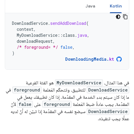
Java
Kotlin
DownloadService
.
sendAddDownload
(
context
,
MyDownloadService
::
class
.
java
,
downloadRequest
,
/* foreground= */
false
,
)
DownloadingMedia
.
kt
في هذا المثال،
MyDownloadService
هو الفئة الفرعية
DownloadService
للتطبيق، وتتحكّم المَعلمة
foreground
في
ما إذا كان سيتم بدء الخدمة في المقدّمة. إذا كان تطبيقك يعمل في
المقدّمة، يجب عادةً ضبط المَعلمة
foreground
على
false
لأنّ
DownloadService
سيضع نفسه في المقدّمة إذا تبيّن له أنّ لديه
عملًا يجب تنفيذه.