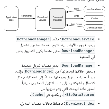
DownloadService
: يغلّف
DownloadManager
ويعيد توجيه الأوامر إليه. تتيح الخدمة استمرار تشغيل
DownloadManager
حتى عندما يكون التطبيق يعمل
في الخلفية.
DownloadManager
: يدير عمليات تنزيل متعددة،
ويحمّل حالاتها (ويخزّنها) من
DownloadIndex
وإليه،
ويبدأ عمليات التنزيل ويوقفها استنادًا إلى المتطلبات، مثل
الاتصال بالشبكة وما إلى ذلك. لتنزيل المحتوى، سيقرأ
المدير عادةً البيانات التي يتم تنزيلها من
HttpDataSource
، ويكتبها في
Cache
.
DownloadIndex
: يحتفظ بحالات عمليات التنزيل.