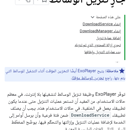
على هذه الصفحة
إنشاء DownloadService
إنشاء DownloadManager
إضافة عملية تنزيل
تجري إزالة المحتوى الذي تم تنزيله
بدء عمليات التنزيل وإيقافها
ملاحظة:
يتيح ExoPlayer أيضًا التخزين المؤقت أثناء التشغيل للوسائط التي
يتم بثها، راجِع
تخزين الوسائط مؤقتًا
.
توفّر ExoPlayer وظيفة تنزيل الوسائط لتشغيلها بلا إنترنت. في معظم
حالات الاستخدام، من المفيد أن تستمر عمليات التنزيل حتى عندما يكون
تطبيقك يعمل في الخلفية. في حالات الاستخدام هذه، يجب أن يصنّف
تطبيقك
DownloadService
ضمن فئة فرعية وأن يرسل أوامر إلى
الخدمة لإضافة عمليات التنزيل وإزالتها والتحكّم فيها. يوضّح المخطّط
البياني التالي الفئات الرئيسية المعنية.