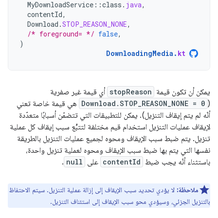
MyDownloadService
::
class
.
java
,
contentId
,
Download
.
STOP_REASON_NONE
,
/* foreground= */
false
,
)
DownloadingMedia
.
kt
يمكن أن تكون قيمة
stopReason
أي قيمة غير صفرية
(
Download.STOP_REASON_NONE = 0
هي قيمة خاصة تعني
أنّه لم يتم إيقاف التنزيل). يمكن للتطبيقات التي تتضمّن أسبابًا متعدّدة
لإيقاف عمليات التنزيل استخدام قيم مختلفة لتتبُّع سبب إيقاف كل عملية
تنزيل. يتم ضبط سبب الإيقاف ومحوه لجميع عمليات التنزيل بالطريقة
نفسها التي يتم بها ضبط سبب الإيقاف ومحوه لعملية تنزيل واحدة،
باستثناء أنّه يجب ضبط
contentId
على
null
.
ملاحظة:
لا يؤدي تحديد سبب الإيقاف إلى إزالة عملية التنزيل. سيتم الاحتفاظ
بالتنزيل الجزئي، وسيؤدي محو سبب الإيقاف إلى استئناف التنزيل.