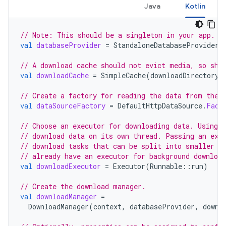
Java
Kotlin
// Note: This should be a singleton in your app.
val
databaseProvider
=
StandaloneDatabaseProvider
(
// A download cache should not evict media, so sho
val
downloadCache
=
SimpleCache
(
downloadDirectory
,
// Create a factory for reading the data from the 
val
dataSourceFactory
=
DefaultHttpDataSource
.
Fact
// Choose an executor for downloading data. Using 
// download data on its own thread. Passing an exe
// download tasks that can be split into smaller p
// already have an executor for background downloa
val
downloadExecutor
=
Executor
(
Runnable
::
run
)
// Create the download manager.
val
downloadManager
=
DownloadManager
(
context
,
databaseProvider
,
downl