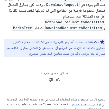
تلك الموجودة في
DownloadRequest
، وذلك لكي يحاول المشغّل
تشغيل مجموعة فرعية من المقاطع التي تم تنزيلها فقط. سيتم تلقائيًا
حلّ هذه المشكلة عند استخدام
Download.request.toMediaItem
و
DownloadRequest.toMediaItem
لإنشاء
MediaItem
.
ملاحظة:
إذا لاحظت أنّه يتم طلب بيانات من الشبكة عند محاولة تشغيل
محتوى متكيّف تم تنزيله، من المرجّح أنّ السبب هو أنّ المشغّل يحاول التكيّف مع
مسار لم يتم تنزيله. تأكَّد من ضبط مفاتيح البث بشكل صحيح.
هل كان المحتوى مفيدًا؟
يخضع كل من المحتوى وعيّنات التعليمات البرمجية في هذه الصفحة للتراخيص الموضحّة
في
ترخيص استخدام المحتوى
. إنّ Java وOpenJDK هما علامتان تجاريتان مسجَّلتان