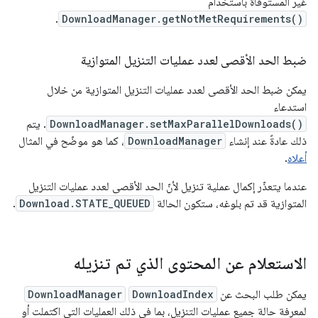
غير المستوفاة باستخدام
.
DownloadManager.getNotMetRequirements()
ضبط الحد الأقصى لعدد عمليات التنزيل المتوازية
يمكن ضبط الحد الأقصى لعدد عمليات التنزيل المتوازية من خلال
استدعاء
DownloadManager.setMaxParallelDownloads()
. يتم
ذلك عادةً عند إنشاء
DownloadManager
، كما هو موضّح في المثال
أعلاه
.
عندما يتعذّر إكمال عملية تنزيل لأنّ الحد الأقصى لعدد عمليات التنزيل
المتوازية قد تم بلوغه، ستكون الحالة
Download.STATE_QUEUED
.
الاستعلام عن المحتوى الذي تم تنزيله
يمكن طلب البحث عن
DownloadIndex
DownloadManager
لمعرفة حالة جميع عمليات التنزيل، بما في ذلك العمليات التي اكتملت أو