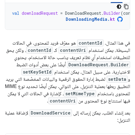
val
downloadRequest
=
DownloadRequest
.
Builder
(
cont
DownloadingMedia
.
kt
في هذا المثال،
contentId
هو معرّف فريد للمحتوى. في الحالات
البسيطة، يمكن استخدام
contentUri
كـ
contentId
، ولكن يحق
للتطبيقات استخدام أي نظام تعريف يناسب حالة الاستخدام. يحتوي
DownloadRequest.Builder
أيضًا على بعض أدوات الضبط
الاختيارية. على سبيل المثال، يمكن استخدام
setKeySetId
و
setData
لضبط إدارة الحقوق الرقمية والبيانات المخصّصة التي يريد
التطبيق ربطها بعملية التنزيل، على التوالي. يمكن أيضًا تحديد نوع MIME
للمحتوى باستخدام
setMimeType
، كإشارة في الحالات التي لا يمكن
فيها استنتاج نوع المحتوى من
contentUri
.
بعد إنشاء الطلب، يمكن إرساله إلى
DownloadService
لإضافة عملية
التنزيل: