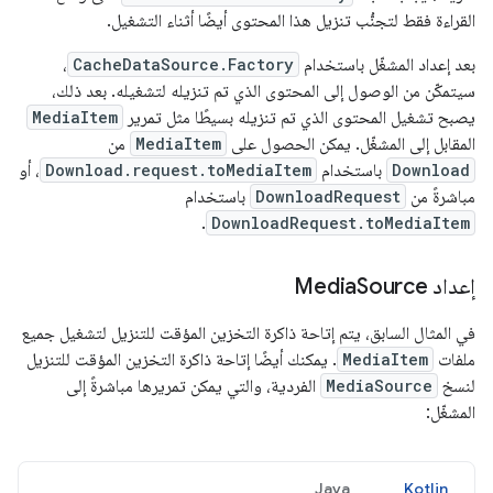
القراءة فقط لتجنُّب تنزيل هذا المحتوى أيضًا أثناء التشغيل.
بعد إعداد المشغّل باستخدام
CacheDataSource.Factory
،
سيتمكّن من الوصول إلى المحتوى الذي تم تنزيله لتشغيله. بعد ذلك،
يصبح تشغيل المحتوى الذي تم تنزيله بسيطًا مثل تمرير
MediaItem
المقابل إلى المشغّل. يمكن الحصول على
MediaItem
من
Download
باستخدام
Download.request.toMediaItem
، أو
مباشرةً من
DownloadRequest
باستخدام
.
DownloadRequest.toMediaItem
إعداد Media
Source
في المثال السابق، يتم إتاحة ذاكرة التخزين المؤقت للتنزيل لتشغيل جميع
ملفات
MediaItem
. يمكنك أيضًا إتاحة ذاكرة التخزين المؤقت للتنزيل
لنسخ
MediaSource
الفردية، والتي يمكن تمريرها مباشرةً إلى
المشغّل:
Java
Kotlin