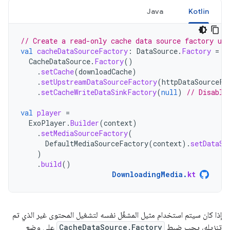
Java
Kotlin
// Create a read-only cache data source factory usi
val
cacheDataSourceFactory
:
DataSource
.
Factory
=
CacheDataSource
.
Factory
()
.
setCache
(
downloadCache
)
.
setUpstreamDataSourceFactory
(
httpDataSourceFa
.
setCacheWriteDataSinkFactory
(
null
)
// Disable
val
player
=
ExoPlayer
.
Builder
(
context
)
.
setMediaSourceFactory
(
DefaultMediaSourceFactory
(
context
).
setDataSo
)
.
build
()
DownloadingMedia
.
kt
إذا كان سيتم استخدام مثيل المشغّل نفسه لتشغيل المحتوى غير الذي تم
تنزيله، يجب ضبط
CacheDataSource.Factory
على وضع