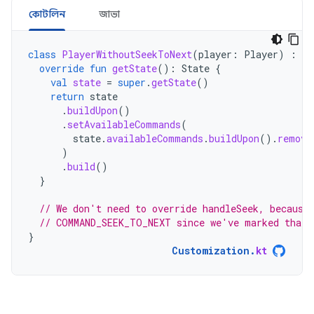
কোটলিন
জাভা
class
PlayerWithoutSeekToNext
(
player
:
Player
)
:
Fo
override
fun
getState
():
State
{
val
state
=
super
.
getState
()
return
state
.
buildUpon
()
.
setAvailableCommands
(
state
.
availableCommands
.
buildUpon
().
remove
)
.
build
()
}
// We don't need to override handleSeek, because
// COMMAND_SEEK_TO_NEXT since we've marked that 
}
Customization
.
kt