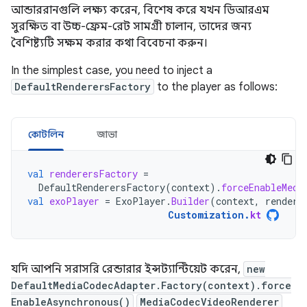
আন্ডাররানগুলি লক্ষ্য করেন, বিশেষ করে যখন ডিআরএম
সুরক্ষিত বা উচ্চ-ফ্রেম-রেট সামগ্রী চালান, তাদের জন্য
বৈশিষ্ট্যটি সক্ষম করার কথা বিবেচনা করুন।
In the simplest case, you need to inject a
DefaultRenderersFactory
to the player as follows:
কোটলিন
জাভা
val
renderersFactory
=
DefaultRenderersFactory
(
context
).
forceEnableMedi
val
exoPlayer
=
ExoPlayer
.
Builder
(
context
,
rendere
Customization
.
kt
যদি আপনি সরাসরি রেন্ডারার ইন্সট্যান্টিয়েট করেন,
new
DefaultMediaCodecAdapter.Factory(context).force
EnableAsynchronous()
MediaCodecVideoRenderer