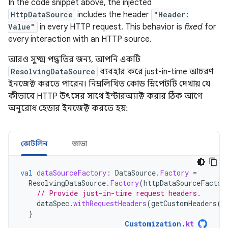
In the code snippet above, the injected
HttpDataSource
includes the header
"Header:
Value"
in every HTTP request. This behavior is
fixed
for
every interaction with an HTTP source.
আরও সুক্ষ্ম পদ্ধতির জন্য, আপনি একটি
ResolvingDataSource
ব্যবহার করে just-in-time আচরণ
ইনজেক্ট করতে পারেন। নিম্নলিখিত কোড স্নিপেটটি দেখায় যে
কীভাবে HTTP উৎসের সাথে ইন্টারঅ্যাক্ট করার ঠিক আগে
অনুরোধ হেডার ইনজেক্ট করতে হয়:
কোটলিন
জাভা
val
dataSourceFactory
:
DataSource
.
Factory
=
ResolvingDataSource
.
Factory
(
httpDataSourceFactor
// Provide just-in-time request headers.
dataSpec
.
withRequestHeaders
(
getCustomHeaders
(
d
}
Customization
.
kt