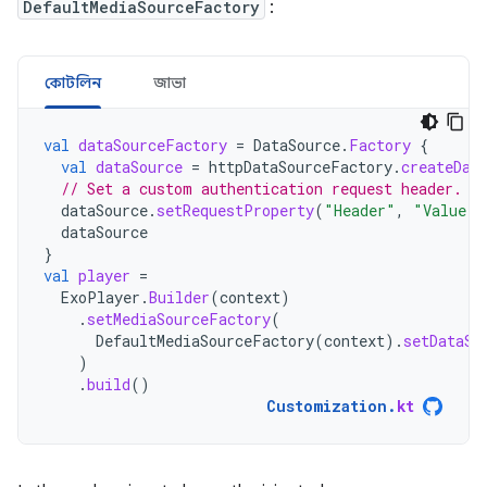
DefaultMediaSourceFactory
:
কোটলিন
জাভা
val
dataSourceFactory
=
DataSource
.
Factory
{
val
dataSource
=
httpDataSourceFactory
.
createDat
// Set a custom authentication request header.
dataSource
.
setRequestProperty
(
"Header"
,
"Value"
)
dataSource
}
val
player
=
ExoPlayer
.
Builder
(
context
)
.
setMediaSourceFactory
(
DefaultMediaSourceFactory
(
context
).
setDataSo
)
.
build
()
Customization
.
kt