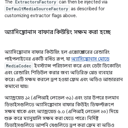
The
ExtractorsFactory
can then be injected via
DefaultMediaSourceFactory
as described for
customizing extractor flags above.
অ্যাসিঙ্ক্রোনাস বাফার কিউয়িং সক্ষম করা হচ্ছে
অ্যাসিঙ্ক্রোনাস বাফার কিউয়িং হল এক্সোপ্লেয়ারের রেন্ডারিং
পাইপলাইনের একটি বর্ধিত রূপ, যা
অ্যাসিঙ্ক্রোনাস মোডে
MediaCodec
ইনস্ট্যান্স পরিচালনা করে এবং ডেটা ডিকোডিং
এবং রেন্ডারিং শিডিউল করার জন্য অতিরিক্ত থ্রেড ব্যবহার
করে। এটি সক্ষম করলে ড্রপ হওয়া ফ্রেম এবং অডিও আন্ডাররান
কমানো যায়।
অ্যান্ড্রয়েড ১২ (এপিআই লেভেল ৩১) এবং তার উপরে চলমান
ডিভাইসগুলিতে অ্যাসিঙ্ক্রোনাস বাফার কিউইং ডিফল্টরূপে
সক্ষম থাকে এবং অ্যান্ড্রয়েড ৬.০ (এপিআই লেভেল ২৩) দিয়ে
শুরু করে ম্যানুয়ালি সক্ষম করা যেতে পারে। নির্দিষ্ট
ডিভাইসগুলিতে আপনি যেগুলিতে ড্রপ করা ফ্রেম বা অডিও