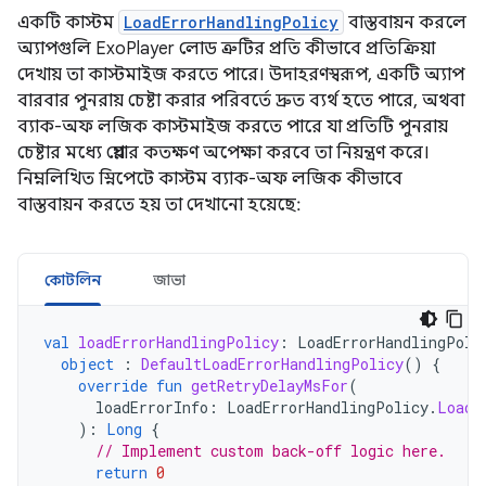
একটি কাস্টম
LoadErrorHandlingPolicy
বাস্তবায়ন করলে
অ্যাপগুলি ExoPlayer লোড ত্রুটির প্রতি কীভাবে প্রতিক্রিয়া
দেখায় তা কাস্টমাইজ করতে পারে। উদাহরণস্বরূপ, একটি অ্যাপ
বারবার পুনরায় চেষ্টা করার পরিবর্তে দ্রুত ব্যর্থ হতে পারে, অথবা
ব্যাক-অফ লজিক কাস্টমাইজ করতে পারে যা প্রতিটি পুনরায়
চেষ্টার মধ্যে প্লেয়ার কতক্ষণ অপেক্ষা করবে তা নিয়ন্ত্রণ করে।
নিম্নলিখিত স্নিপেটে কাস্টম ব্যাক-অফ লজিক কীভাবে
বাস্তবায়ন করতে হয় তা দেখানো হয়েছে:
কোটলিন
জাভা
val
loadErrorHandlingPolicy
:
LoadErrorHandlingPoli
object
:
DefaultLoadErrorHandlingPolicy
()
{
override
fun
getRetryDelayMsFor
(
loadErrorInfo
:
LoadErrorHandlingPolicy
.
LoadE
):
Long
{
// Implement custom back-off logic here.
return
0