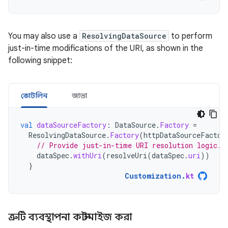
You may also use a
ResolvingDataSource
to perform
just-in-time modifications of the URI, as shown in the
following snippet:
কোটলিন
জাভা
val
dataSourceFactory
:
DataSource
.
Factory
=
ResolvingDataSource
.
Factory
(
httpDataSourceFactor
// Provide just-in-time URI resolution logic.
dataSpec
.
withUri
(
resolveUri
(
dataSpec
.
uri
))
}
Customization
.
kt
ত্রুটি ব্যবস্থাপনা কাস্টমাইজ করা