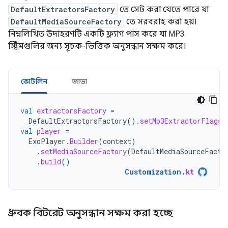
DefaultExtractorsFactory
তে সেট করা যেতে পারে যা
DefaultMediaSourceFactory
তে সরবরাহ করা হয়।
নিম্নলিখিত উদাহরণটি একটি ফ্ল্যাগ পাস করে যা MP3
স্ট্রিমগুলির জন্য সূচক-ভিত্তিক অনুসন্ধান সক্ষম করে।
কোটলিন
জাভা
val
extractorsFactory
=
DefaultExtractorsFactory
().
setMp3ExtractorFlags
(
val
player
=
ExoPlayer
.
Builder
(
context
)
.
setMediaSourceFactory
(
DefaultMediaSourceFacto
.
build
()
Customization
.
kt
ধ্রুবক বিটরেট অনুসন্ধান সক্ষম করা হচ্ছে