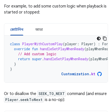
For example, to add some custom logic when playback is
started or stopped:
কোটলিন
জাভা
class
PlayerWithCustomPlay
(
player
:
Player
)
:
Forw
override
fun
handleSetPlayWhenReady
(
playWhenRead
// Add custom logic
return
super
.
handleSetPlayWhenReady
(
playWhenRe
}
}
Customization
.
kt
Or to disallow the
SEEK_TO_NEXT
command (and ensure
Player.seekToNext
is a no-op):