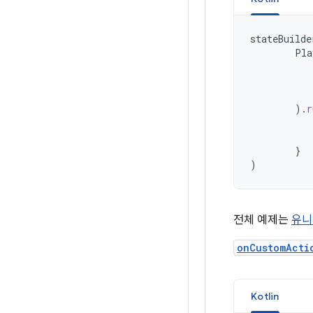
stateBuilde
Pla
).
r
}
)
전체 예제는
유니
onCustomActi
Kotlin