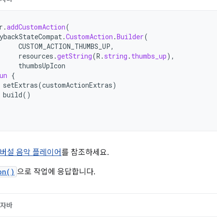
r
.
addCustomAction
(
ybackStateCompat
.
CustomAction
.
Builder
(
CUSTOM_ACTION_THUMBS_UP
,
resources
.
getString
(
R
.
string
.
thumbs_up
),
thumbsUpIcon
un
{
setExtras
(
customActionExtras
)
build
()
버설 음악 플레이어
를 참조하세요.
on()
으로 작업에 응답합니다.
자바