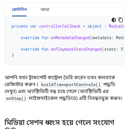
কোটলিন
জাভা
private
var
controllerCallback
=
object
:
MediaCon
override
fun
onMetadataChanged
(
metadata
:
Media
override
fun
onPlaybackStateChanged
(
state
:
Pla
}
আপনি যখন ট্রান্সপোর্ট কন্ট্রোল তৈরি করেন তখন কলব্যাক
রেজিস্টার করুন (
buildTransportControls()
পদ্ধতি
দেখুন) এবং অ্যাক্টিভিটি বন্ধ হয়ে গেলে (অ্যাক্টিভিটি এর
onStop()
লাইফসাইকেল পদ্ধতিতে) এটি নিবন্ধনমুক্ত করুন।
মিডিয়া সেশন ধ্বংস হয়ে গেলে সংযোগ