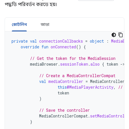
পদ্ধতি পরিবর্তন করতে হয়।
কোটলিন
জাভা
private
val
connectionCallbacks
=
object
:
MediaBr
override
fun
onConnected
()
{
// Get the token for the MediaSession
mediaBrowser
.
sessionToken
.
also
{
token
-
>

// Create a MediaControllerCompat
val
mediaController
=
MediaControllerC
this
@MediaPlayerActivity
,
// C
token
)
// Save the controller
MediaControllerCompat
.
setMediaControll
}