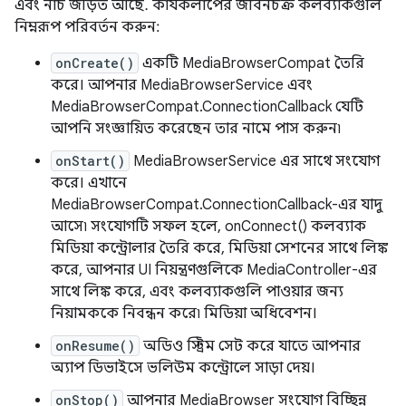
এবং নাচ জড়িত আছে. কার্যকলাপের জীবনচক্র কলব্যাকগুলি
নিম্নরূপ পরিবর্তন করুন:
onCreate()
একটি MediaBrowserCompat তৈরি
করে। আপনার MediaBrowserService এবং
MediaBrowserCompat.ConnectionCallback যেটি
আপনি সংজ্ঞায়িত করেছেন তার নামে পাস করুন৷
onStart()
MediaBrowserService এর সাথে সংযোগ
করে। এখানে
MediaBrowserCompat.ConnectionCallback-এর যাদু
আসে৷ সংযোগটি সফল হলে, onConnect() কলব্যাক
মিডিয়া কন্ট্রোলার তৈরি করে, মিডিয়া সেশনের সাথে লিঙ্ক
করে, আপনার UI নিয়ন্ত্রণগুলিকে MediaController-এর
সাথে লিঙ্ক করে, এবং কলব্যাকগুলি পাওয়ার জন্য
নিয়ামককে নিবন্ধন করে৷ মিডিয়া অধিবেশন।
onResume()
অডিও স্ট্রিম সেট করে যাতে আপনার
অ্যাপ ডিভাইসে ভলিউম কন্ট্রোলে সাড়া দেয়।
onStop()
আপনার MediaBrowser সংযোগ বিচ্ছিন্ন