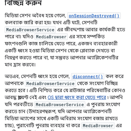
বিচ্ছিন্ন করুন
মিডিয়া সেশন অবৈধ হয়ে গেলে,
onSessionDestroyed()
কলব্যাক জারি করা হয়। যখন এটি ঘটে, সেশনটি
MediaBrowserService
এর জীবদ্দশায় আবার কার্যকরী হতে
পারে না। যদিও
MediaBrowser
এর সাথে সম্পর্কিত
ফাংশনগুলি কাজ চালিয়ে যেতে পারে, একজন ব্যবহারকারী
একটি ধ্বংস হওয়া মিডিয়া সেশন থেকে প্লেব্যাক দেখতে বা
নিয়ন্ত্রণ করতে পারে না, যা সম্ভবত আপনার অ্যাপ্লিকেশনটির
মান হ্রাস করবে।
অতএব, সেশনটি ধ্বংস হয়ে গেলে,
disconnect()
কল করে
আপনাকে
MediaBrowserService
থেকে সংযোগ বিচ্ছিন্ন
করতে হবে
। এটি নিশ্চিত করে যে ব্রাউজার পরিষেবাটির কোনও
আবদ্ধ ক্লায়েন্ট নেই এবং
OS দ্বারা ধ্বংস করা যেতে পারে
৷ আপনি
যদি পরবর্তীতে
MediaBrowserService
এ পুনরায় সংযোগ
করতে চান (উদাহরণস্বরূপ, যদি আপনার অ্যাপ্লিকেশনটি
মিডিয়া অ্যাপের সাথে একটি অবিরাম সংযোগ বজায় রাখতে
চায়), পুরানোটি পুনরায় ব্যবহার না করে
MediaBrowser
এর