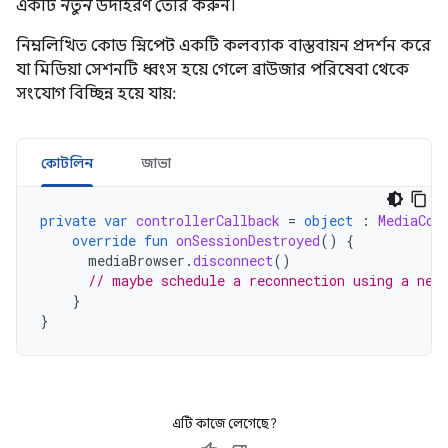
একটি
নতুন
উদাহরণ তৈরি করুন।
নিম্নলিখিত কোড স্নিপেট একটি কলব্যাক বাস্তবায়ন প্রদর্শন করে
যা মিডিয়া সেশনটি ধ্বংস হয়ে গেলে ব্রাউজার পরিষেবা থেকে
সংযোগ বিচ্ছিন্ন হয়ে যায়:
কোটলিন
জাভা
private
var
controllerCallback
=
object
:
MediaCon
override
fun
onSessionDestroyed
()
{
mediaBrowser
.
disconnect
()
// maybe schedule a reconnection using a new
}
}
এটি কাজে লেগেছে?