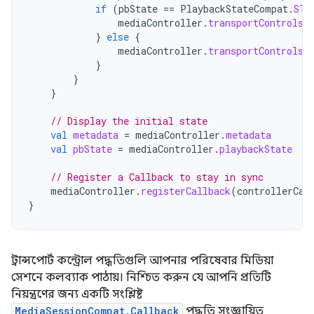
if
(
pbState
==
PlaybackStateCompat
.
STA
mediaController
.
transportControls
.
}
else
{
mediaController
.
transportControls
.
}
}
}
// Display the initial state
val
metadata
=
mediaController
.
metadata
val
pbState
=
mediaController
.
playbackState
// Register a Callback to stay in sync
mediaController
.
registerCallback
(
controllerCal
}
ট্রান্সপোর্ট কন্ট্রোল পদ্ধতিগুলি আপনার পরিষেবার মিডিয়া
সেশনে কলব্যাক পাঠায়। নিশ্চিত করুন যে আপনি প্রতিটি
নিয়ন্ত্রণের জন্য একটি সংশ্লিষ্ট
MediaSessionCompat.Callback
পদ্ধতি সংজ্ঞায়িত