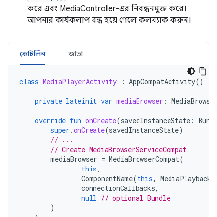
করে এবং MediaController-এর নিবন্ধনমুক্ত করে।
আপনার কার্যকলাপ বন্ধ হয়ে গেলে কলব্যাক করুন।
কোটলিন
জাভা
class
MediaPlayerActivity
:
AppCompatActivity
()
{
private
lateinit
var
mediaBrowser
:
MediaBrowse
override
fun
onCreate
(
savedInstanceState
:
Bund
super
.
onCreate
(
savedInstanceState
)
// ...
// Create MediaBrowserServiceCompat
mediaBrowser
=
MediaBrowserCompat
(
this
,
ComponentName
(
this
,
MediaPlaybackS
connectionCallbacks
,
null
// optional Bundle
)