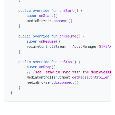
}
public
override
fun
onStart
()
{
super
.
onStart
()
mediaBrowser
.
connect
()
}
public
override
fun
onResume
()
{
super
.
onResume
()
volumeControlStream
=
AudioManager
.
STREAM_
}
public
override
fun
onStop
()
{
super
.
onStop
()
// (see "stay in sync with the MediaSessio
MediaControllerCompat
.
getMediaController
(
t
mediaBrowser
.
disconnect
()
}
}