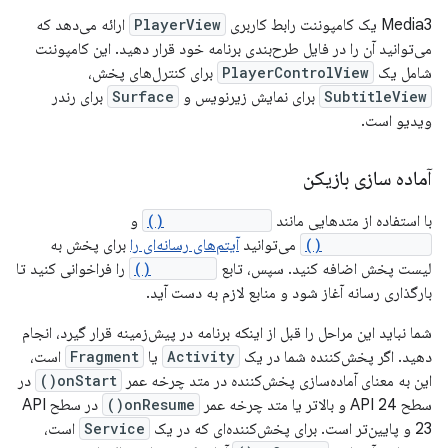
Media3 یک کامپوننت رابط کاربری
PlayerView
ارائه می‌دهد که
می‌توانید آن را در فایل طرح‌بندی برنامه خود قرار دهید. این کامپوننت
شامل یک
PlayerControlView
برای کنترل‌های پخش،
SubtitleView
برای نمایش زیرنویس و
Surface
برای رندر
ویدیو است.
آماده سازی بازیکن
با استفاده از متدهایی مانند
setMediaItem()
و
addMediaItem()
می‌توانید
آیتم‌های رسانه‌ای را
برای پخش به
لیست پخش اضافه کنید. سپس، تابع
prepare()
را فراخوانی کنید تا
بارگذاری رسانه آغاز شود و منابع لازم به دست آید.
شما نباید این مراحل را قبل از اینکه برنامه در پیش‌زمینه قرار گیرد، انجام
دهید. اگر پخش‌کننده شما در یک
Activity
یا
Fragment
است،
این به معنای آماده‌سازی پخش‌کننده در متد چرخه عمر
onStart()
در
سطح API 24 و بالاتر یا متد چرخه عمر
onResume()
در سطح API
23 و پایین‌تر است. برای پخش‌کننده‌ای که در یک
Service
است،