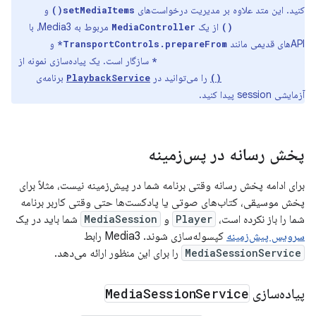
کنید. این متد علاوه بر مدیریت درخواست‌های
و
setMediaItems()
از یک
مربوط به Media3، با
MediaController
addMediaItems()
APIهای قدیمی مانند
و
TransportControls.prepareFrom*
سازگار است. یک پیاده‌سازی نمونه از
TransportControls.playFrom*
را می‌توانید در
برنامه‌ی
PlaybackService
onAddMediaItems()
آزمایشی session پیدا کنید.
پخش رسانه در پس‌زمینه
برای ادامه پخش رسانه وقتی برنامه شما در پیش‌زمینه نیست، مثلاً برای
پخش موسیقی، کتاب‌های صوتی یا پادکست‌ها حتی وقتی کاربر برنامه
شما را باز نکرده است،
Player
و
MediaSession
شما باید در یک
سرویس پیش‌زمینه
کپسوله‌سازی شوند. Media3 رابط
MediaSessionService
را برای این منظور ارائه می‌دهد.
پیاده‌سازی
Service
Session
Media