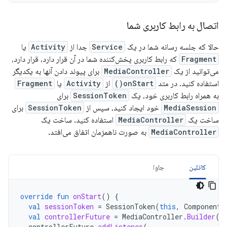
اتصال به رابط کاربری شما
حالا که جلسه رسانه شما در یک
Service
جدا از
Activity
یا
Fragment
که رابط کاربری پخش‌کننده شما در آن قرار دارد، قرار دارد،
می‌توانید از یک
MediaController
برای پیوند دادن آنها به یکدیگر
استفاده کنید. در متد
onStart()
از
Activity
یا
Fragment
به همراه رابط کاربری خود، یک
SessionToken
برای
MediaSession
خود ایجاد کنید، سپس از
SessionToken
برای
ساخت یک
MediaController
استفاده کنید. ساخت یک
MediaController
به صورت ناهمزمان اتفاق می‌افتد.
کاتلین
جاوا
override
fun
onStart
()
{
val
sessionToken
=
SessionToken
(
this
,
ComponentN
val
controllerFuture
=
MediaController
.
Builder
(
t
controllerFuture
.
addListener
(