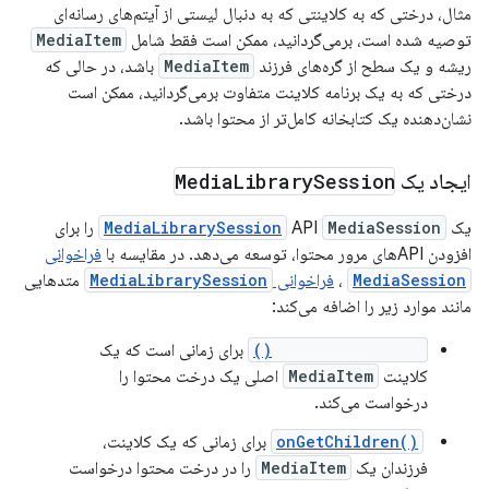
مثال، درختی که به کلاینتی که به دنبال لیستی از آیتم‌های رسانه‌ای
توصیه شده است، برمی‌گردانید، ممکن است فقط شامل
MediaItem
ریشه و یک سطح از گره‌های فرزند
MediaItem
باشد، در حالی که
درختی که به یک برنامه کلاینت متفاوت برمی‌گردانید، ممکن است
نشان‌دهنده یک کتابخانه کامل‌تر از محتوا باشد.
ایجاد یک
Session
Library
Media
یک
MediaSession
API
MediaLibrarySession
را برای
افزودن APIهای مرور محتوا، توسعه می‌دهد. در مقایسه با
فراخوانی
MediaSession
،
فراخوانی
MediaLibrarySession
متدهایی
مانند موارد زیر را اضافه می‌کند:
onGetLibraryRoot()
برای زمانی است که یک
کلاینت
MediaItem
اصلی یک درخت محتوا را
درخواست می‌کند.
onGetChildren()
‎ برای زمانی که یک کلاینت،
فرزندان یک
MediaItem
را در درخت محتوا درخواست