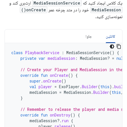
یک کلاس ایجاد کنید که
MediaSessionService
ارث‌بری کند و
MediaSession
خود را در متد چرخه عمر
onCreate()
نمونه‌سازی کنید.
کاتلین
جاوا
class
PlaybackService
:
MediaSessionService
()
{
private
var
mediaSession
:
MediaSession? 
=
null
// Create your Player and MediaSession in the 
override
fun
onCreate
()
{
super
.
onCreate
()
val
player
=
ExoPlayer
.
Builder
(
this
).
build
mediaSession
=
MediaSession
.
Builder
(
this
,
}
// Remember to release the player and media se
override
fun
onDestroy
()
{
mediaSession
?.
run
{
player
.
release
()