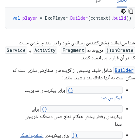
کاتلین
جاوا
val
player
=
ExoPlayer
.
Builder
(
context
).
build
()
شما می‌توانید پخش‌کننده‌ی رسانه‌ی خود را در متد چرخه‌ی حیات
onCreate()
مربوط به
Fragment
،
Activity
یا
Service
که در آن قرار دارد، ایجاد کنید.
Builder
شامل طیف وسیعی از گزینه‌های سفارشی‌سازی است که
ممکن است به آنها علاقه‌مند باشید، مانند:
setAudioAttributes()
برای پیکربندی مدیریت
فوکوس صدا
setHandleAudioBecomingNoisy()
برای
پیکربندی رفتار پخش هنگام قطع شدن دستگاه خروجی
صدا
setTrackSelector()
برای پیکربندی
انتخاب آهنگ