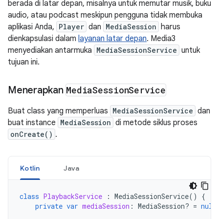
berada di latar depan, misalnya untuk memutar musik, buku
audio, atau podcast meskipun pengguna tidak membuka
aplikasi Anda,
Player
dan
MediaSession
harus
dienkapsulasi dalam
layanan latar depan
. Media3
menyediakan antarmuka
MediaSessionService
untuk
tujuan ini.
Menerapkan
Media
Session
Service
Buat class yang memperluas
MediaSessionService
dan
buat instance
MediaSession
di metode siklus proses
onCreate()
.
Kotlin
Java
class
PlaybackService
:
MediaSessionService
()
{
private
var
mediaSession
:
MediaSession? 
=
null