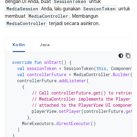
dengan UI Anda, buat
SessionToken
untuk
MediaSession
Anda, lalu gunakan
SessionToken
untuk
membuat
MediaController
. Membangun
MediaController
terjadi secara asinkron.
Kotlin
Java
override
fun
onStart
()
{
val
sessionToken
=
SessionToken
(
this
,
ComponentN
val
controllerFuture
=
MediaController
.
Builder
(
t
controllerFuture
.
addListener
(
{
// Call controllerFuture.get() to retrieve
// MediaController implements the Player i
// attached to the PlayerView UI component
playerView
.
setPlayer
(
controllerFuture
.
get
(
},
MoreExecutors
.
directExecutor
()
)
}