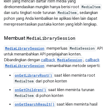
klien yang mencari daftar item media yang
direkomendasikan mungkin hanya berisi root
MediaItem
dan satu tingkat node turunan
MediaItem
, sedangkan
pohon yang Anda kembalikan ke aplikasi klien lain dapat
merepresentasikan pustaka konten yang lebih lengkap.
Membuat
Media
Library
Session
MediaLibrarySession
memperluas
MediaSession
API
untuk menambahkan API penjelajahan konten.
Dibandingkan dengan
callback
MediaSession
,
callback
MediaLibrarySession
menambahkan metode seperti:
onGetLibraryRoot()
saat klien meminta root
MediaItem
dari pohon konten
onGetChildren()
saat klien meminta turunan
MediaItem
di pohon konten
onGetSearchResult()
saat klien meminta hasil