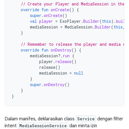
// Create your Player and MediaSession in the 
override
fun
onCreate
()
{
super
.
onCreate
()
val
player
=
ExoPlayer
.
Builder
(
this
).
build
mediaSession
=
MediaSession
.
Builder
(
this
,
}
// Remember to release the player and media se
override
fun
onDestroy
()
{
mediaSession
?.
run
{
player
.
release
()
release
()
mediaSession
=
null
}
super
.
onDestroy
()
}
}
Dalam manifes, deklarasikan class
Service
dengan filter
intent
MediaSessionService
dan minta izin