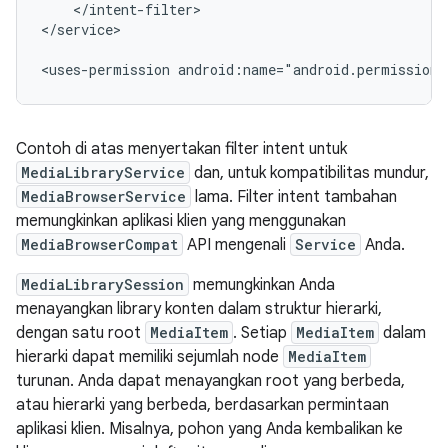
</intent-filter>

</service>

<uses-permission
android:name="android.permission.
Contoh di atas menyertakan filter intent untuk
MediaLibraryService
dan, untuk kompatibilitas mundur,
MediaBrowserService
lama. Filter intent tambahan
memungkinkan aplikasi klien yang menggunakan
MediaBrowserCompat
API mengenali
Service
Anda.
MediaLibrarySession
memungkinkan Anda
menayangkan library konten dalam struktur hierarki,
dengan satu root
MediaItem
. Setiap
MediaItem
dalam
hierarki dapat memiliki sejumlah node
MediaItem
turunan. Anda dapat menayangkan root yang berbeda,
atau hierarki yang berbeda, berdasarkan permintaan
aplikasi klien. Misalnya, pohon yang Anda kembalikan ke