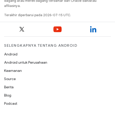
dagang atau merek dagang terdaftar dari Oracle dan/atau
afiliasinya.
Terakhir diperbarui pada 2026-07-15 UTC.
SELENGKAPNYA TENTANG ANDROID
Android
Android untuk Perusahaan
Keamanan
Source
Berita
Blog
Podcast