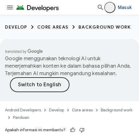
Masuk
DEVELOP
CORE AREAS
BACKGROUND WORK
Google menggunakan teknologi AI untuk
menerjemahkan konten ke dalam bahasa pilihan Anda.
Terjemahan AI mungkin mengandung kesalahan.
Android Developers
Develop
Core areas
Background work
Panduan
Apakah informasi ini membantu?