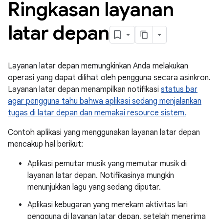
Ringkasan layanan
latar depan
Layanan latar depan memungkinkan Anda melakukan
operasi yang dapat dilihat oleh pengguna secara asinkron.
Layanan latar depan menampilkan notifikasi
status bar
agar pengguna tahu bahwa aplikasi sedang menjalankan
tugas di latar depan dan memakai resource sistem.
Contoh aplikasi yang menggunakan layanan latar depan
mencakup hal berikut:
Aplikasi pemutar musik yang memutar musik di
layanan latar depan. Notifikasinya mungkin
menunjukkan lagu yang sedang diputar.
Aplikasi kebugaran yang merekam aktivitas lari
pengguna di layanan latar depan, setelah menerima