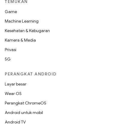
TEMUKAN
Game
Machine Learning
Kesehatan & Kebugaran
Kamera & Media
Privasi
5G
PERANGKAT ANDROID
Layar besar
Wear OS
Perangkat ChromeOS
Android untuk mobil
Android TV