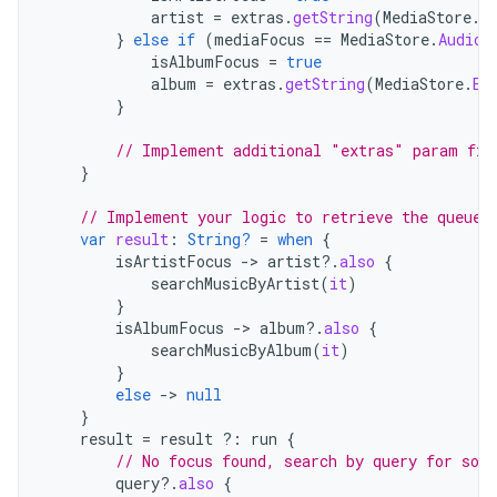
artist
=
extras
.
getString
(
MediaStore
.
E
}
else
if
(
mediaFocus
==
MediaStore
.
Audio
.
isAlbumFocus
=
true
album
=
extras
.
getString
(
MediaStore
.
EX
}
// Implement additional "extras" param fil
}
// Implement your logic to retrieve the queue
var
result
:
String?
=
when
{
isArtistFocus
->
artist
?.
also
{
searchMusicByArtist
(
it
)
}
isAlbumFocus
->
album
?.
also
{
searchMusicByAlbum
(
it
)
}
else
->
null
}
result
=
result
?:
run
{
// No focus found, search by query for song
query
?.
also
{