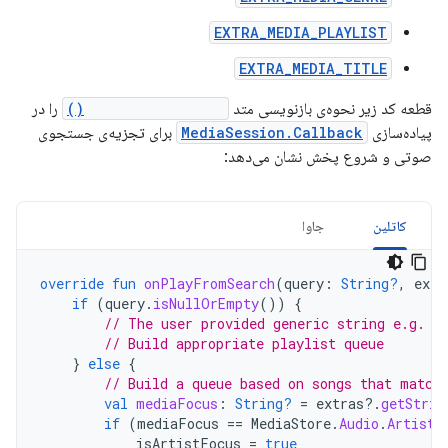
EXTRA_MEDIA_PLAYLIST
EXTRA_MEDIA_TITLE
قطعه کد زیر نحوه‌ی بازنویسی متد
onPlayFromSearch()
را در
پیاده‌سازی
MediaSession.Callback
برای تجزیه‌ی جستجوی
صوتی و شروع پخش نشان می‌دهد:
کاتلین
جاوا
override
fun
onPlayFromSearch
(
query
:
String?
,
extr
if
(
query
.
isNullOrEmpty
())
{
// The user provided generic string e.g. '
// Build appropriate playlist queue
}
else
{
// Build a queue based on songs that match
val
mediaFocus
:
String?
=
extras
?.
getStrin
if
(
mediaFocus
==
MediaStore
.
Audio
.
Artists
isArtistFocus
=
true