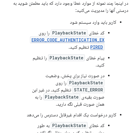
در اینجا چند نمونه از موارد خطا وجود دارد که باید مطمئن شوید به
درستی آنها را مدیریت می‌کنید:
کاربر باید وارد سیستم شود
کد خطای
PlaybackState
را روی
ERROR_CODE_AUTHENTICATION_EX
PIRED
تنظیم کنید.
پیام خطای
PlaybackState
را تنظیم
کنید.
در صورت نیاز برای پخش، وضعیت
PlaybackState
را روی
STATE_ERROR
تنظیم کنید، در غیر این
صورت بقیه‌ی
PlaybackState
را به
همان صورت قبلی نگه دارید.
کاربر درخواست یک اقدام غیرقابل دسترس را می‌دهد
کد خطای
PlaybackState
به طور
مناسب تنظیم کنید. برای مثال، اگر اکشن