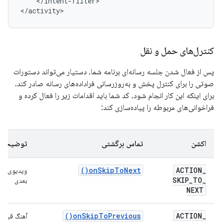
</intent-filter>

کنترل‌های حمل و نقل
پس از فعال شدن جلسه رسانه‌ای برنامه شما، دستیار می‌تواند دستورات
صوتی را برای کنترل پخش و به‌روزرسانی فراداده‌های رسانه صادر کند.
برای اینکه این کار انجام شود، کد شما باید اقدامات زیر را فعال کرده و
فراخوانی‌های مربوطه را پیاده‌سازی کند:
اکشن
تماس برگشتی
توضیحات
)
on
Skip
To
Next(
ACTION
_
ویدیوی
SKIP
_
TO
_
بعدی
NEXT
)
on
Skip
To
Previous(
ACTION
_
آهنگ قبلی