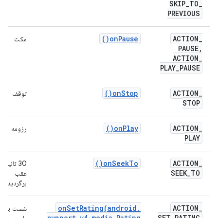
SKIP
_
TO
_
PREVIOUS
)
on
Pause(
ACTION
_
مکث
PAUSE
,
ACTION
_
PLAY
_
PAUSE
)
on
Stop(
ACTION
_
توقف
STOP
)
on
Play(
ACTION
_
رزومه
PLAY
)
on
Seek
To(
ACTION
_
30 ثانیه به
SEEK
_
TO
عقب
برگردید
onSetRating(
android
.
ACTION
_
شست بالا/
support
.
v4
.
media
.
Rating
SET
_
RATING