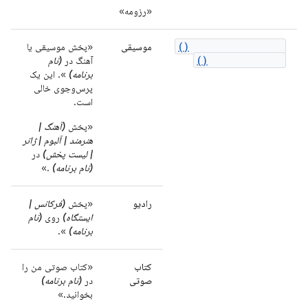
«رزومه»
onPlayFromSearch()
موسیقی
«پخش موسیقی یا
onPlayFromUri()
آهنگ در
(نام
برنامه)
». این یک
پرس‌وجوی خالی
است.
«پخش
(آهنگ |
هنرمند | آلبوم | ژانر
| لیست پخش)
در
(نام برنامه)
.»
رادیو
«پخش
(فرکانس |
ایستگاه)
روی
(نام
برنامه)
».
کتاب
«کتاب صوتی من را
صوتی
در
(نام برنامه)
بخوانید.»