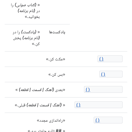
«
(کتاب صوتی)
را
در
(نام برنامه)
بخوانید.»
پادکست‌ها
«
(پادکست)
را در
(نام برنامه)
پخش
کن.»
onPause()
«مکث کن.»
onStop()
«بس کن.»
onSkipToNext()
«بعدی
(آهنگ | قسمت | قطعه)
»
onSkipToPrevious()
«
(آهنگ | قسمت | قطعه)
قبلی.»
onSeekTo()
«راه‌اندازی مجدد»
«
##
ثانیه جلوتر برو.»