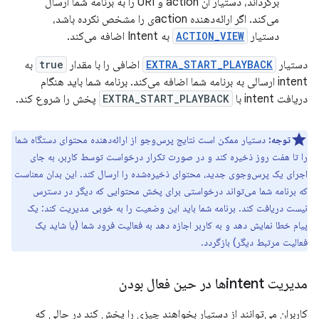
برگرداند، دستیار آن action و URI را به برنامه شما ارسال
می‌کند. اگر ارائه‌دهنده actionی را مشخص نکرده باشد،
دستیار
ACTION_VIEW
به Intent اضافه می‌کند.
دستیار
EXTRA_START_PLAYBACK
اضافی را با مقدار
true
به
intent ارسالی به برنامه شما اضافه می‌کند. برنامه شما باید هنگام
دریافت intent با
EXTRA_START_PLAYBACK
پخش را شروع کند.
توجه:
دستیار ممکن است نتایج پرس‌وجو از ارائه‌دهنده محتوای دستگاه شما
را تا هفت روز ذخیره کند و در صورت تکرار درخواست توسط کاربر، به جای
اجرای یک پرس‌وجوی جدید، محتوای ذخیره‌شده را ارسال کند. این بدان معناست
که برنامه شما می‌تواند درخواستی برای پخش محتوایی که دیگر در دسترس
نیست دریافت کند. برنامه شما باید این وضعیت را به خوبی مدیریت کند: یک
پیام خطا نمایش دهد و به کاربر اجازه دهد به فعالیت فرود شما (یا شاید یک
فعالیت مرتبط دیگر) بازگردد.
مدیریت intentها در حین فعال بودن
کاربران می‌توانند از دستیار بخواهند چیزی را پخش کند در حالی که