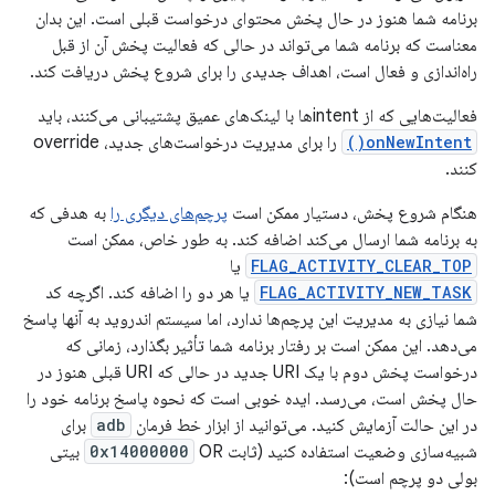
برنامه شما هنوز در حال پخش محتوای درخواست قبلی است. این بدان
معناست که برنامه شما می‌تواند در حالی که فعالیت پخش آن از قبل
راه‌اندازی و فعال است، اهداف جدیدی را برای شروع پخش دریافت کند.
فعالیت‌هایی که از intentها با لینک‌های عمیق پشتیبانی می‌کنند، باید
onNewIntent()
را برای مدیریت درخواست‌های جدید، override
کنند.
هنگام شروع پخش، دستیار ممکن است
پرچم‌های دیگری را
به هدفی که
به برنامه شما ارسال می‌کند اضافه کند. به طور خاص، ممکن است
FLAG_ACTIVITY_CLEAR_TOP
یا
FLAG_ACTIVITY_NEW_TASK
یا هر دو را اضافه کند. اگرچه کد
شما نیازی به مدیریت این پرچم‌ها ندارد، اما سیستم اندروید به آنها پاسخ
می‌دهد. این ممکن است بر رفتار برنامه شما تأثیر بگذارد، زمانی که
درخواست پخش دوم با یک URI جدید در حالی که URI قبلی هنوز در
حال پخش است، می‌رسد. ایده خوبی است که نحوه پاسخ برنامه خود را
در این حالت آزمایش کنید. می‌توانید از ابزار خط فرمان
adb
برای
شبیه‌سازی وضعیت استفاده کنید (ثابت
0x14000000
OR بیتی
بولی دو پرچم است):