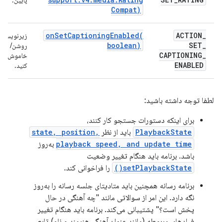
پایین.
Compat)
onSetCaptioningEnabled(
ACTION
_
زیرنویس را
boolean)
SET
_
روشن/
CAPTIONING
_
خاموش
ENABLED
کنید.
لطفا توجه داشته باشید:
برای اینکه دستورات جستجو کار کنند،
PlaybackState
باید از نظر
state, position,
playback speed, and update time
به‌روز
باشد. برنامه باید هنگام تغییر وضعیت
setPlaybackState()
را فراخوانی کند.
برنامه رسانه همچنین باید متادیتای جلسه رسانه را به‌روز
نگه دارد. این امر از سوالاتی مانند "چه آهنگی در حال
پخش است؟" پشتیبانی می‌کند. برنامه باید هنگام تغییر
فیلدهای مربوطه (مانند عنوان آهنگ، هنرمند و نام) تابع