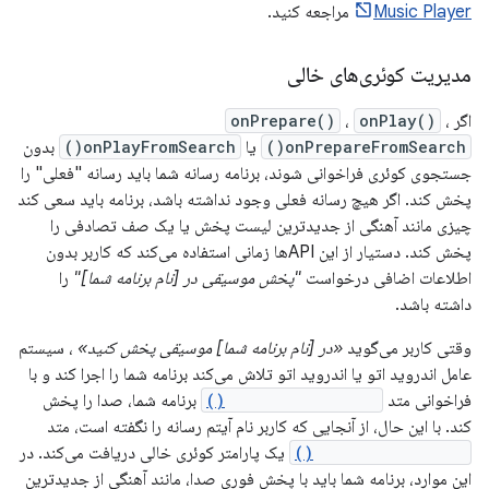
Music Player
مراجعه کنید.
مدیریت کوئری‌های خالی
اگر
،
onPlay()
،
onPrepare()
onPrepareFromSearch()
یا
onPlayFromSearch()
بدون
جستجوی کوئری فراخوانی شوند، برنامه رسانه شما باید رسانه "فعلی" را
پخش کند. اگر هیچ رسانه فعلی وجود نداشته باشد، برنامه باید سعی کند
چیزی مانند آهنگی از جدیدترین لیست پخش یا یک صف تصادفی را
پخش کند. دستیار از این APIها زمانی استفاده می‌کند که کاربر بدون
اطلاعات اضافی درخواست
"پخش موسیقی در [نام برنامه شما]"
را
داشته باشد.
وقتی کاربر می‌گوید
«در [نام برنامه شما] موسیقی پخش کنید»
، سیستم
عامل اندروید اتو یا اندروید اتو تلاش می‌کند برنامه شما را اجرا کند و با
فراخوانی متد
onPlayFromSearch()
برنامه شما، صدا را پخش
کند. با این حال، از آنجایی که کاربر نام آیتم رسانه را نگفته است، متد
onPlayFromSearch()
یک پارامتر کوئری خالی دریافت می‌کند. در
این موارد، برنامه شما باید با پخش فوری صدا، مانند آهنگی از جدیدترین