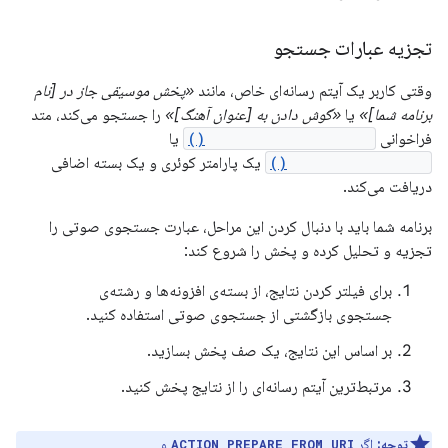
تجزیه عبارات جستجو
وقتی کاربر یک آیتم رسانه‌ای خاص، مانند
«پخش موسیقی جاز در [نام
برنامه شما]»
یا
«گوش دادن به [عنوان آهنگ]»
را جستجو می‌کند، متد
فراخوانی
onPrepareFromSearch()
یا
onPlayFromSearch()
یک پارامتر کوئری و یک بسته اضافی
دریافت می‌کند.
برنامه شما باید با دنبال کردن این مراحل، عبارت جستجوی صوتی را
تجزیه و تحلیل کرده و پخش را شروع کند:
برای فیلتر کردن نتایج، از بسته‌ی افزونه‌ها و رشته‌ی
جستجوی بازگشتی از جستجوی صوتی استفاده کنید.
بر اساس این نتایج، یک صف پخش بسازید.
مرتبط‌ترین آیتم رسانه‌ای را از نتایج پخش کنید.
توجه:
اگر
و
ACTION_PREPARE_FROM_URI