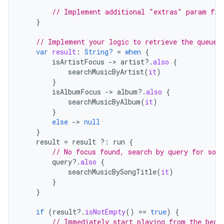
// Implement additional "extras" param fil
}
// Implement your logic to retrieve the queue
var
result
:
String?
=
when
{
isArtistFocus
->
artist
?.
also
{
searchMusicByArtist
(
it
)
}
isAlbumFocus
->
album
?.
also
{
searchMusicByAlbum
(
it
)
}
else
->
null
}
result
=
result
?:
run
{
// No focus found, search by query for song
query
?.
also
{
searchMusicBySongTitle
(
it
)
}
}
if
(
result
?.
isNotEmpty
()
==
true
)
{
// Immediately start playing from the begi