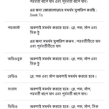
পরবর্তী ধাপে যান এবং পূর্ববর্তী ধাপে যান।
এর জন্য জোরালোভাবে সমর্থন সুপারিশ করছি
:
Seek To
পডকাস্ট
অবশ্যই সমর্থন করতে হবে
: প্লে, পজ, স্টপ এবং
সিক টু
এর জন্য সমর্থন সুপারিশ করুন
: পরবর্তীটিতে যান
এবং পূর্ববর্তীটিতে যান
অডিওবুক
অবশ্যই সমর্থন করতে হবে
: প্লে, পজ, স্টপ এবং
সিক টু
রেডিও
প্লে, পজ এবং স্টপ
অবশ্যই সমর্থন করতে হবে
।
সংবাদ
অবশ্যই সমর্থন করতে হবে
: প্লে, পজ, স্টপ,
পরবর্তী ধাপে যান এবং পূর্ববর্তী ধাপে যান।
ভিডিও
অবশ্যই সমর্থন করতে হবে
: প্লে, পজ, স্টপ, সিক