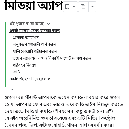
মিডিয়া অ্যাপ
এই পৃষ্ঠায় যা যা আছে
একটি মিডিয়া সেশন ব্যবহার করুন
প্লেব্যাক অ্যাকশন
অনুসন্ধান প্রশ্নগুলি পার্স করুন
খালি কোয়েরি পরিচালনা করুন
ভয়েস অ্যাকশনের জন্য লিগ্যাসি সাপোর্ট ঘোষণা করুন
পরিবহন নিয়ন্ত্রণ
ত্রুটি
একটি উদ্দেশ্য নিয়ে প্লেব্যাক
গুগল অ্যাসিস্ট্যান্ট আপনাকে ভয়েস কমান্ড ব্যবহার করে গুগল
হোম, আপনার ফোন এবং আরও অনেক ডিভাইস নিয়ন্ত্রণ করতে
দেয়। এতে মিডিয়া কমান্ড ("বিয়ন্সের কিছু একটা চালাও")
বোঝার অন্তর্নির্মিত ক্ষমতা রয়েছে এবং এটি মিডিয়া কন্ট্রোল
(যেমন পজ, স্কিপ, ফাস্ট ফরোয়ার্ড, থাম্বস আপ) সমর্থন করে।