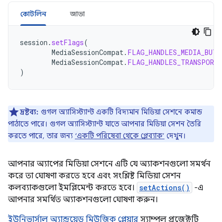
কোটলিন
জাভা
session
.
setFlags
(
MediaSessionCompat
.
FLAG_HANDLES_MEDIA_BUTT
MediaSessionCompat
.
FLAG_HANDLES_TRANSPORT
)
দ্রষ্টব্য:
গুগল অ্যাসিস্ট্যান্ট একটি বিদ্যমান মিডিয়া সেশনে কমান্ড
পাঠাতে পারে। গুগল অ্যাসিস্ট্যান্ট যাতে আপনার মিডিয়া সেশন তৈরি
করতে পারে, তার জন্য
‘একটি পরিষেবা থেকে প্লেব্যাক’
দেখুন।
আপনার অ্যাপের মিডিয়া সেশনে এটি যে অ্যাকশনগুলো সমর্থন
করে তা ঘোষণা করতে হবে এবং সংশ্লিষ্ট মিডিয়া সেশন
কলব্যাকগুলো ইমপ্লিমেন্ট করতে হবে।
setActions()
-এ
আপনার সমর্থিত অ্যাকশনগুলো ঘোষণা করুন।
ইউনিভার্সাল অ্যান্ড্রয়েড মিউজিক প্লেয়ার
স্যাম্পল প্রজেক্টটি