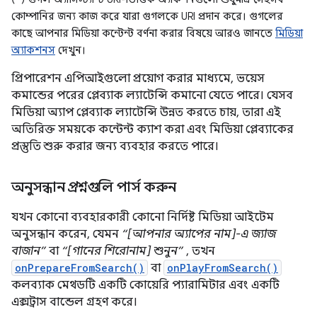
কোম্পানির জন্য কাজ করে যারা গুগলকে URI প্রদান করে। গুগলের
কাছে আপনার মিডিয়া কন্টেন্ট বর্ণনা করার বিষয়ে আরও জানতে
মিডিয়া
অ্যাকশনস
দেখুন।
প্রিপারেশন এপিআইগুলো প্রয়োগ করার মাধ্যমে, ভয়েস
কমান্ডের পরের প্লেব্যাক ল্যাটেন্সি কমানো যেতে পারে। যেসব
মিডিয়া অ্যাপ প্লেব্যাক ল্যাটেন্সি উন্নত করতে চায়, তারা এই
অতিরিক্ত সময়কে কন্টেন্ট ক্যাশ করা এবং মিডিয়া প্লেব্যাকের
প্রস্তুতি শুরু করার জন্য ব্যবহার করতে পারে।
অনুসন্ধান প্রশ্নগুলি পার্স করুন
যখন কোনো ব্যবহারকারী কোনো নির্দিষ্ট মিডিয়া আইটেম
অনুসন্ধান করেন, যেমন
“[আপনার অ্যাপের নাম]-এ জ্যাজ
বাজান”
বা
“[গানের শিরোনাম] শুনুন”
, তখন
onPrepareFromSearch()
বা
onPlayFromSearch()
কলব্যাক মেথডটি একটি কোয়েরি প্যারামিটার এবং একটি
এক্সট্রাস বান্ডেল গ্রহণ করে।