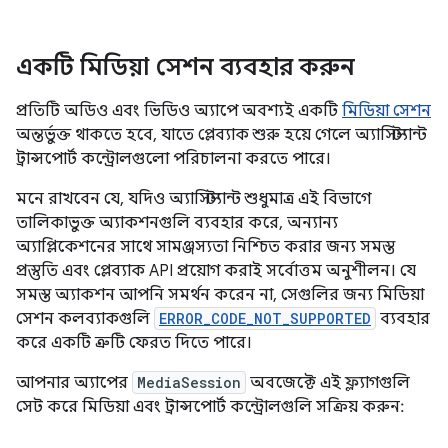
একটি মিডিয়া সেশন ব্যবহার করুন
প্রতিটি অডিও এবং ভিডিও অ্যাপে অবশ্যই একটি
মিডিয়া সেশন
অন্তর্ভুক্ত থাকতে হবে, যাতে প্লেব্যাক শুরু হয়ে গেলে অ্যাসিস্ট্যান্ট
ট্রান্সপোর্ট কন্ট্রোলগুলো পরিচালনা করতে পারে।
মনে রাখবেন যে, যদিও অ্যাসিস্ট্যান্ট শুধুমাত্র এই বিভাগে
তালিকাভুক্ত অ্যাকশনগুলি ব্যবহার করে, অন্যান্য
অ্যাপ্লিকেশনের সাথে সামঞ্জস্যতা নিশ্চিত করার জন্য সমস্ত
প্রস্তুতি এবং প্লেব্যাক API প্রয়োগ করাই সর্বোত্তম অনুশীলন। যে
সমস্ত অ্যাকশন আপনি সমর্থন করেন না, সেগুলির জন্য মিডিয়া
সেশন কলব্যাকগুলি
ERROR_CODE_NOT_SUPPORTED
ব্যবহার
করে একটি ত্রুটি ফেরত দিতে পারে।
আপনার অ্যাপের
MediaSession
অবজেক্টে এই ফ্ল্যাগগুলি
সেট করে মিডিয়া এবং ট্রান্সপোর্ট কন্ট্রোলগুলি সক্রিয় করুন: