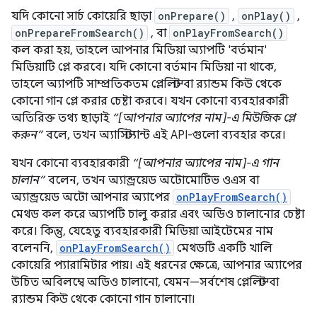
যদি কোনো সার্চ কোয়েরি ছাড়া
onPrepare()
,
onPlay()
,
onPrepareFromSearch()
, বা
onPlayFromSearch()
কল করা হয়, তাহলে আপনার মিডিয়া অ্যাপটি 'বর্তমান'
মিডিয়াটি প্লে করবে। যদি কোনো বর্তমান মিডিয়া না থাকে,
তাহলে অ্যাপটি সাম্প্রতিকতম প্লেলিস্ট বা র‍্যান্ডম কিউ থেকে
কোনো গান প্লে করার চেষ্টা করবে। যখন কোনো ব্যবহারকারী
অতিরিক্ত তথ্য ছাড়াই
“[আপনার অ্যাপের নাম]-এ মিউজিক প্লে
করুন”
বলে, তখন অ্যাসিস্ট্যান্ট এই API-গুলো ব্যবহার করে।
যখন কোনো ব্যবহারকারী
“[আপনার অ্যাপের নাম]-এ গান
চালান”
বলেন, তখন অ্যান্ড্রয়েড অটোমোটিভ ওএস বা
অ্যান্ড্রয়েড অটো আপনার অ্যাপের
onPlayFromSearch()
মেথড কল করে অ্যাপটি চালু করার এবং অডিও চালানোর চেষ্টা
করে। কিন্তু, যেহেতু ব্যবহারকারী মিডিয়া আইটেমের নাম
বলেননি,
onPlayFromSearch()
মেথডটি একটি খালি
কোয়েরি প্যারামিটার পায়। এই ধরনের ক্ষেত্রে, আপনার অ্যাপের
উচিত অবিলম্বে অডিও চালানো, যেমন—সর্বশেষ প্লেলিস্ট বা
র‍্যান্ডম কিউ থেকে কোনো গান চালানো।