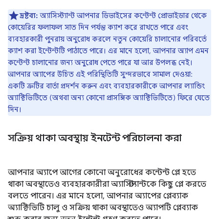
দ্রষ্টব্য:
অ্যাসিস্ট্যান্ট আপনার ডিভাইসের কন্টেন্ট প্রোভাইডার থেকে
কোয়েরির ফলাফল সাত দিন পর্যন্ত ক্যাশ করে রাখতে পারে এবং
ব্যবহারকারী পুনরায় অনুরোধ করলে নতুন কোয়েরি চালানোর পরিবর্তে
ক্যাশ করা ইন্টেন্টটি পাঠাতে পারে। এর মানে হলো, আপনার অ্যাপ এমন
কন্টেন্ট চালানোর জন্য অনুরোধ পেতে পারে যা আর উপলব্ধ নেই।
আপনার অ্যাপের উচিত এই পরিস্থিতিটি সুন্দরভাবে সামাল দেওয়া:
একটি ত্রুটির বার্তা প্রদর্শন করুন এবং ব্যবহারকারীকে আপনার ল্যান্ডিং
অ্যাক্টিভিটিতে (অথবা অন্য কোনো প্রাসঙ্গিক অ্যাক্টিভিটিতে) ফিরে যেতে
দিন।
সক্রিয় থাকা অবস্থায় ইনটেন্ট পরিচালনা করা
আপনার অ্যাপে আগের কোনো অনুরোধের কন্টেন্ট প্লে হতে
থাকা অবস্থাতেও ব্যবহারকারীরা অ্যাসিস্ট্যান্টকে কিছু প্লে করতে
বলতে পারেন। এর মানে হলো, আপনার অ্যাপের প্লেব্যাক
অ্যাক্টিভিটি চালু ও সক্রিয় থাকা অবস্থাতেও অ্যাপটি প্লেব্যাক