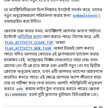
শুরু করার জন্য নতুন ইন্টেন্ট গ্রহণ করতে পারে।
যে অ্যাক্টিভিটিগুলো ডিপ লিঙ্কসহ ইনটেন্ট সমর্থন করে, তাদের
নতুন অনুরোধগুলো পরিচালনা করার জন্য
onNewIntent()
ওভাররাইড করা উচিত।
প্লেব্যাক শুরু করার সময়, অ্যাসিস্ট্যান্ট আপনার অ্যাপে পাঠানো
ইন্টেন্টে
অতিরিক্ত ফ্ল্যাগ
যোগ করতে পারে। বিশেষ করে, এটি
FLAG_ACTIVITY_CLEAR_TOP
অথবা
FLAG_ACTIVITY_NEW_TASK
অথবা উভয়ই যোগ করতে
পারে। যদিও আপনার কোডের এই ফ্ল্যাগগুলো হ্যান্ডেল করার
প্রয়োজন নেই, অ্যান্ড্রয়েড সিস্টেম সেগুলোতে সাড়া দেয়। যখন
আগের URI-টি প্লে হতে থাকে এবং একটি নতুন URI সহ দ্বিতীয়
প্লেব্যাক অনুরোধ আসে, তখন এটি আপনার অ্যাপের আচরণকে
প্রভাবিত করতে পারে। এই ক্ষেত্রে আপনার অ্যাপ কীভাবে সাড়া
দেয় তা পরীক্ষা করে দেখা ভালো। আপনি পরিস্থিতিটি অনুকরণ
করতে
adb
কমান্ড লাইন টুল ব্যবহার করতে পারেন (ধ্রুবক
0x14000000
হলো দুটি ফ্ল্যাগের বুলিয়ান বিটওয়াইজ OR):