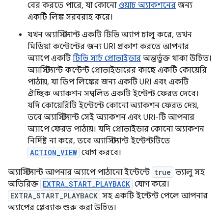
বের করতে পারে, যা কোনো
ওয়াচ অ্যাকশনের
জন্য
একটি লিঙ্ক সরবরাহ করে।
যখন অ্যাসিস্ট্যান্ট একটি টিভি অ্যাপ চালু করে, তখন
মিডিয়া কন্টেন্টের জন্য URI প্রকাশ করতে আপনার
অ্যাপে একটি
টিভি সার্চ প্রোভাইডার
অন্তর্ভুক্ত থাকা উচিত।
অ্যাসিস্ট্যান্ট কন্টেন্ট প্রোভাইডারের কাছে একটি কোয়েরি
পাঠায়, যা ডিপ লিঙ্কের জন্য একটি URI এবং একটি
ঐচ্ছিক অ্যাকশন সম্বলিত একটি ইন্টেন্ট ফেরত দেবে।
যদি কোয়েরিটি ইন্টেন্টে কোনো অ্যাকশন ফেরত দেয়,
তবে অ্যাসিস্ট্যান্ট সেই অ্যাকশন এবং URI-টি আপনার
অ্যাপে ফেরত পাঠায়। যদি প্রোভাইডার কোনো অ্যাকশন
নির্দিষ্ট না করে, তবে অ্যাসিস্ট্যান্ট ইন্টেন্টটিতে
ACTION_VIEW
যোগ করবে।
অ্যাসিস্ট্যান্ট আপনার অ্যাপে পাঠানো ইন্টেন্টে
true
ভ্যালু সহ
অতিরিক্ত
EXTRA_START_PLAYBACK
যোগ করে।
EXTRA_START_PLAYBACK
সহ একটি ইন্টেন্ট পেলে আপনার
অ্যাপের প্লেব্যাক শুরু করা উচিত।