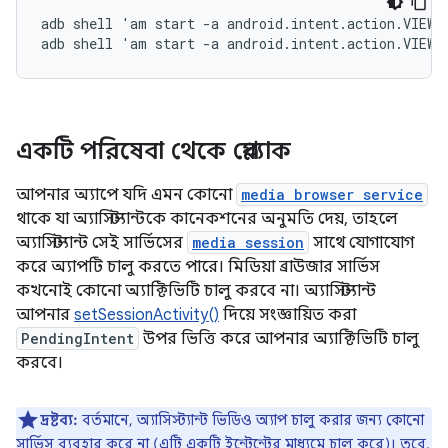
adb shell 'am start -a android.intent.action.VIEW 
একটি পরিষেবা থেকে প্লেব্যাক
আপনার অ্যাপে যদি এমন কোনো
media browser service
থাকে যা অ্যাসিস্ট্যান্টকে কানেকশনের অনুমতি দেয়, তাহলে
অ্যাসিস্ট্যান্ট সেই সার্ভিসের
media session
সাথে যোগাযোগ
করে অ্যাপটি চালু করতে পারে। মিডিয়া ব্রাউজার সার্ভিস
কখনোই কোনো অ্যাক্টিভিটি চালু করবে না। অ্যাসিস্ট্যান্ট
আপনার
setSessionActivity()
দিয়ে সংজ্ঞায়িত করা
PendingIntent
উপর ভিত্তি করে আপনার অ্যাক্টিভিটি চালু
করবে।
দ্রষ্টব্য:
বর্তমানে, অ্যাসিস্ট্যান্ট ভিডিও অ্যাপ চালু করার জন্য কোনো
সার্ভিস ব্যবহার করে না (এটি একটি ইন্টেন্টের মাধ্যমে চালু করে)। তবে,