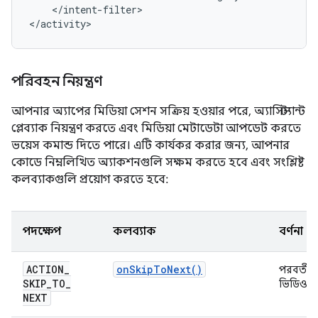
</intent-filter>

পরিবহন নিয়ন্ত্রণ
আপনার অ্যাপের মিডিয়া সেশন সক্রিয় হওয়ার পরে, অ্যাসিস্ট্যান্ট
প্লেব্যাক নিয়ন্ত্রণ করতে এবং মিডিয়া মেটাডেটা আপডেট করতে
ভয়েস কমান্ড দিতে পারে। এটি কার্যকর করার জন্য, আপনার
কোডে নিম্নলিখিত অ্যাকশনগুলি সক্ষম করতে হবে এবং সংশ্লিষ্ট
কলব্যাকগুলি প্রয়োগ করতে হবে:
পদক্ষেপ
কলব্যাক
বর্ণনা
ACTION
_
on
Skip
To
Next(
)
পরবর্তী
SKIP
_
TO
_
ভিডিও
NEXT