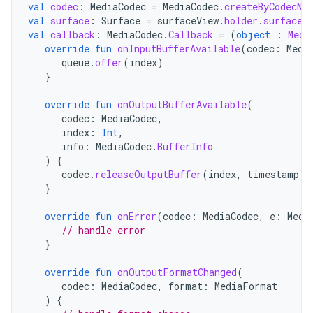
val
codec
:
MediaCodec
=
MediaCodec
.
createByCodecNa
val
surface
:
Surface
=
surfaceView
.
holder
.
surface
val
callback
:
MediaCodec
.
Callback
=
(
object
:
Medi
override
fun
onInputBufferAvailable
(
codec
:
Medi
queue
.
offer
(
index
)
}
override
fun
onOutputBufferAvailable
(
codec
:
MediaCodec
,
index
:
Int
,
info
:
MediaCodec
.
BufferInfo
)
{
codec
.
releaseOutputBuffer
(
index
,
timestamp
)
}
override
fun
onError
(
codec
:
MediaCodec
,
e
:
Medi
// handle error
}
override
fun
onOutputFormatChanged
(
codec
:
MediaCodec
,
format
:
MediaFormat
)
{