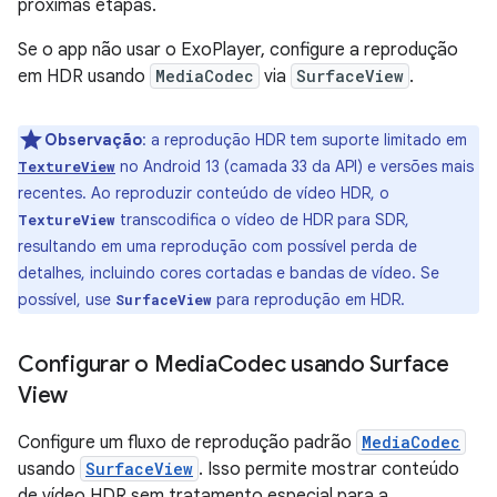
próximas etapas.
Se o app não usar o ExoPlayer, configure a reprodução
em HDR usando
MediaCodec
via
SurfaceView
.
Observação
:
a reprodução HDR tem suporte limitado em
no Android 13 (camada 33 da API) e versões mais
TextureView
recentes. Ao reproduzir conteúdo de vídeo HDR, o
transcodifica o vídeo de HDR para SDR,
TextureView
resultando em uma reprodução com possível perda de
detalhes, incluindo cores cortadas e bandas de vídeo. Se
possível, use
para reprodução em HDR.
SurfaceView
Configurar o Media
Codec usando Surface
View
Configure um fluxo de reprodução padrão
MediaCodec
usando
SurfaceView
. Isso permite mostrar conteúdo
de vídeo HDR sem tratamento especial para a