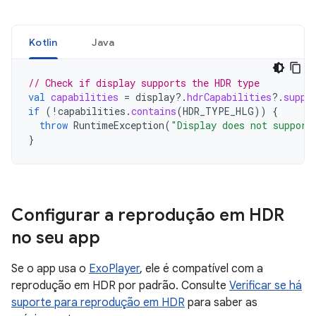
Kotlin
Java
// Check if display supports the HDR type
val
capabilities
=
display
?.
hdrCapabilities
?.
suppo
if
(
!
capabilities
.
contains
(
HDR_TYPE_HLG
))
{
throw
RuntimeException
(
"Display does not support
}
Configurar a reprodução em HDR
no seu app
Se o app usa o
ExoPlayer
, ele é compatível com a
reprodução em HDR por padrão. Consulte
Verificar se há
suporte para reprodução em HDR
para saber as