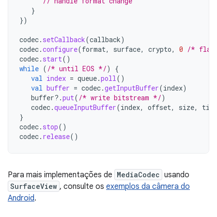
// handle format change
}
})
codec
.
setCallback
(
callback
)
codec
.
configure
(
format
,
surface
,
crypto
,
0
/* flag
codec
.
start
()
while
(
/* until EOS */
)
{
val
index
=
queue
.
poll
()
val
buffer
=
codec
.
getInputBuffer
(
index
)
buffer
?.
put
(
/* write bitstream */
)
codec
.
queueInputBuffer
(
index
,
offset
,
size
,
tim
}
codec
.
stop
()
codec
.
release
()
Para mais implementações de
MediaCodec
usando
SurfaceView
, consulte os
exemplos da câmera do
Android
.