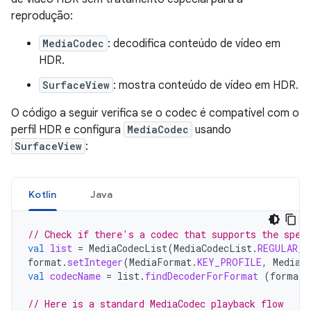
reprodução:
MediaCodec
: decodifica conteúdo de vídeo em
HDR.
SurfaceView
: mostra conteúdo de vídeo em HDR.
O código a seguir verifica se o codec é compatível com o
perfil HDR e configura
MediaCodec
usando
SurfaceView
:
Kotlin
Java
// Check if there's a codec that supports the spec
val
list
=
MediaCodecList
(
MediaCodecList
.
REGULAR_C
format
.
setInteger
(
MediaFormat
.
KEY_PROFILE
,
MediaC
val
codecName
=
list
.
findDecoderForFormat
(
format
)
// Here is a standard MediaCodec playback flow