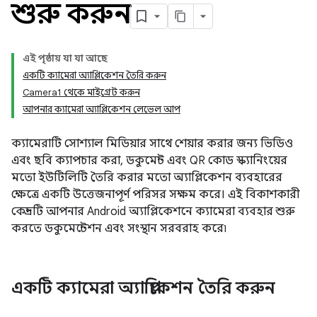
শুরু করুন
এই পৃষ্ঠায় যা যা আছে
একটি ক্যামেরা অ্যাপ্লিকেশন তৈরি করুন
Camera1 থেকে মাইগ্রেট করুন
আপনার ক্যামেরা অ্যাপ্লিকেশন লেভেল আপ
ক্যামেরাটি সোশ্যাল মিডিয়ার সাথে শেয়ার করার জন্য ভিডিও
এবং ছবি ক্যাপচার করা, ডকুমেন্ট এবং QR কোড স্ক্যানিংয়ের
মতো ইউটিলিটি তৈরি করার মতো অ্যাপ্লিকেশন ব্যবহারের
ক্ষেত্রে একটি উত্তেজনাপূর্ণ পরিসর সক্ষম করে। এই বিকাশকারী
কেন্দ্রটি আপনার Android অ্যাপ্লিকেশনে ক্যামেরা ব্যবহার শুরু
করতে ডকুমেন্টেশন এবং সংস্থান সরবরাহ করে৷
একটি ক্যামেরা অ্যাপ্লিকেশন তৈরি করুন