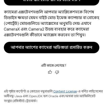
ক্যামেরা এক্সটেনশনগুলি আপনার অ্যাপ্লিকেশনকে বিশেষ
ডিভাইস ক্ষমতা যেমন নাইট মোড ইমেজ ক্যাপচার বা বোকেহ
(পোর্ট্রেট) মোডগুলিতে অ্যাক্সেসের অনুমতি দেয়৷ এখানে
CameraX এবং Camera2 উভয় ব্যবহার করে ক্যামেরা
এক্সটেনশনগুলি কীভাবে অ্যাক্সেস করবেন তা শিখুন।
আপনার অ্যাপের ক্যামেরা অভিজ্ঞতা প্রসারিত করুন
এটি কাজে লেগেছে?
এই পৃষ্ঠার কন্টেন্ট ও কোডের নমুনাগুলি
Content License
-এ বর্ণিত লাইসেন্সের
অধীনস্থ। Java এবং OpenJDK হল Oracle এবং/অথবা তার অ্যাফিলিয়েট
সংস্থার রেজিস্টার্ড ট্রেডমার্ক।