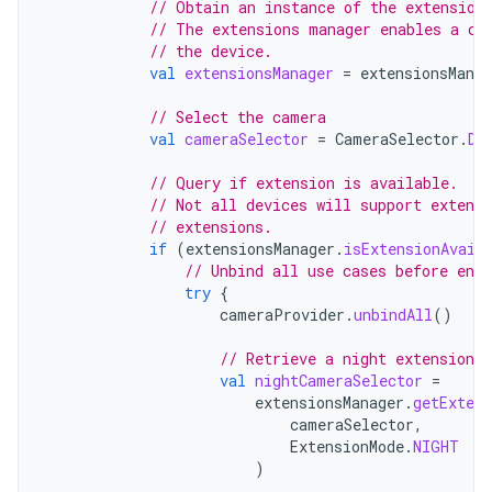
// Obtain an instance of the extension
// The extensions manager enables a ca
// the device.
val
extensionsManager
=
extensionsMana
// Select the camera
val
cameraSelector
=
CameraSelector
.
DE
// Query if extension is available.
// Not all devices will support extens
// extensions.
if
(
extensionsManager
.
isExtensionAvail
// Unbind all use cases before ena
try
{
cameraProvider
.
unbindAll
()
// Retrieve a night extension 
val
nightCameraSelector
=
extensionsManager
.
getExten
cameraSelector
,
ExtensionMode
.
NIGHT
)