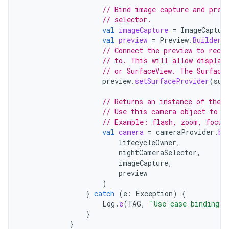
// Bind image capture and prev
// selector.
val
imageCapture
=
ImageCaptur
val
preview
=
Preview
.
Builder
(
// Connect the preview to rece
// to. This will allow display
// or SurfaceView. The Surface
preview
.
setSurfaceProvider
(
sur
// Returns an instance of the 
// Use this camera object to c
// Example: flash, zoom, focus
val
camera
=
cameraProvider
.
bi
lifecycleOwner
,
nightCameraSelector
,
imageCapture
,
preview
)
}
catch
(
e
:
Exception
)
{
Log
.
e
(
TAG
,
"Use case binding f
}
}