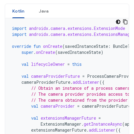
Kotlin
Java
import
androidx.camera.extensions.ExtensionMode
import
androidx.camera.extensions.ExtensionsManage
override
fun
onCreate
(
savedInstanceState
:
Bundle?)
super
.
onCreate
(
savedInstanceState
)
val
lifecycleOwner
=
this
val
cameraProviderFuture
=
ProcessCameraProvid
cameraProviderFuture
.
addListener
({
// Obtain an instance of a process camera 
// The camera provider provides access to 
// The camera obtained from the provider w
val
cameraProvider
=
cameraProviderFuture
.
val
extensionsManagerFuture
=
ExtensionsManager
.
getInstanceAsync
(
app
extensionsManagerFuture
.
addListener
({