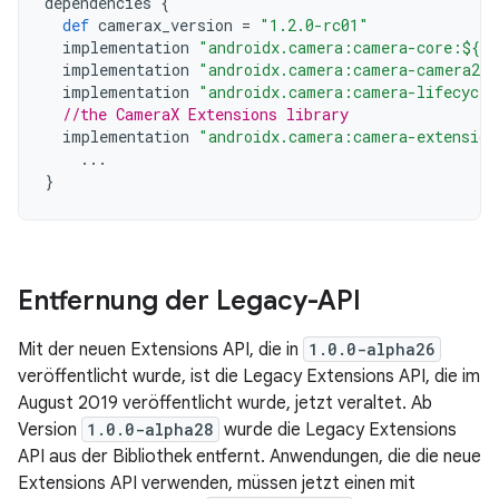
dependencies
{
def
camerax_version
=
"1.2.0-rc01"
implementation
"androidx.camera:camera-core:${ca
implementation
"androidx.camera:camera-camera2:$
implementation
"androidx.camera:camera-lifecycle
//the CameraX Extensions library
implementation
"androidx.camera:camera-extension
...
}
Entfernung der Legacy-API
Mit der neuen Extensions API, die in
1.0.0-alpha26
veröffentlicht wurde, ist die Legacy Extensions API, die im
August 2019 veröffentlicht wurde, jetzt veraltet. Ab
Version
1.0.0-alpha28
wurde die Legacy Extensions
API aus der Bibliothek entfernt. Anwendungen, die die neue
Extensions API verwenden, müssen jetzt einen mit