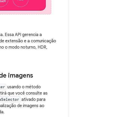
a. Essa API gerencia a
 de extensão e a comunicação
omo o modo noturno, HDR,
 de imagens
ger
usando o método
itirá que você consulte as
aSelector
ativado para
ualização de imagens ao
da.