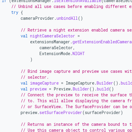
if
(
extensionsManager
.
isExtensionAvailable
(
cameraSelec
// Unbind all use cases before enabling different e
try
{
cameraProvider
.
unbindAll
()
// Retrieve a night extension enabled camera se
val
nightCameraSelector
=
extensionsManager
.
getExtensionEnabledCamera
cameraSelector
,
ExtensionMode
.
NIGHT
)
// Bind image capture and preview use cases wit
// selector.
val
imageCapture
=
ImageCapture
.
Builder
().
buil
val
preview
=
Preview
.
Builder
().
build
()
// Connect the preview to receive the surface t
// to. This will allow displaying the camera f
// or SurfaceView. The SurfaceProvider can be 
preview
.
setSurfaceProvider
(
surfaceProvider
)
// Returns an instance of the camera bound to t
// Use this camera object to control various op