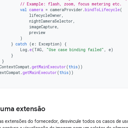
// Example: flash, zoom, focus metering etc.
val
camera
=
cameraProvider
.
bindToLifecycle
(
lifecycleOwner
,
nightCameraSelector
,
imageCapture
,
preview
)
}
catch
(
e
:
Exception
)
{
Log
.
e
(
TAG
,
"Use case binding failed"
,
e
)
}
}
ContextCompat
.
getMainExecutor
(
this
))
extCompat
.
getMainExecutor
(
this
))
 uma extensão
as extensões do fornecedor, desvincule todos os casos de us