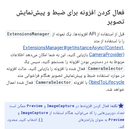
فعال کردن افزونه برای ضبط و پیش‌نمایش
تصویر
قبل از استفاده از API افزونه‌ها، یک نمونه از
ExtensionsManager
را با استفاده از متد
ExtensionsManager#getInstanceAsync(Context,
CameraProvider)
بازیابی کنید. این به شما امکان می‌دهد اطلاعات
مربوط به در دسترس بودن افزونه را جستجو کنید. سپس یک
CameraSelector
فعال شده با افزونه را بازیابی کنید. حالت افزونه
در موارد استفاده ضبط و پیش‌نمایش تصویر هنگام فراخوانی متد
bindToLifecycle()
با افزونه
CameraSelector
فعال شده اعمال
خواهد شد.
نکته:
فعال کردن افزونه‌ها در
و
ممکن است
Preview
ImageCapture
تعداد دوربین‌هایی را که می‌توانید هنگام استفاده از
و
ImageCapture
به عنوان پارامترهای
انتخاب کنید، محدود
bindToLifecycle()
Preview
کند.