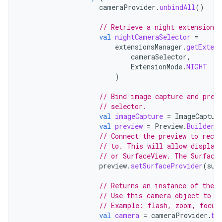
cameraProvider
.
unbindAll
()
// Retrieve a night extension 
val
nightCameraSelector
=
extensionsManager
.
getExten
cameraSelector
,
ExtensionMode
.
NIGHT
)
// Bind image capture and prev
// selector.
val
imageCapture
=
ImageCaptur
val
preview
=
Preview
.
Builder
(
// Connect the preview to rece
// to. This will allow display
// or SurfaceView. The Surface
preview
.
setSurfaceProvider
(
sur
// Returns an instance of the 
// Use this camera object to c
// Example: flash, zoom, focus
val
camera
=
cameraProvider
.
bi