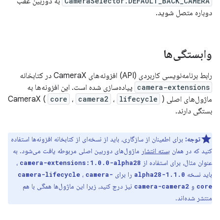
CameraSelector.DEFAULT_BACK_CAMERA
به دوربین عقب
دوباره متصل شوید.
وابستگی‌ها
رابط برنامه‌نویسی کاربردی (API) افزونه‌های CameraX در کتابخانه
camera-extensions
پیاده‌سازی شده است. این افزونه‌ها به
ماژول‌های اصلی CameraX (
)
lifecycle
،
camera2
،
core
بستگی دارند.
توجه:
برای اطمینان از سازگاری، باید از نسخه‌ای از کتابخانه افزونه‌ها استفاده
کنید که در همان
بسته انتشار
ماژول‌های دوربین اصلی مربوطه یافت می‌شود. به
عنوان مثال، برای استفاده از
،
camera-extensions:1.0.0-alpha28
باید نسخه
را برای
،
camera-lifecycle
camera-
1.1.0-alpha28
و
نیز درج کنید، زیرا این ماژول‌ها همگی با هم
camera-camera2
core
منتشر شده‌اند.