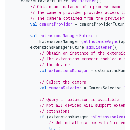
cameraProviderFuture
.
addListener
({
// Obtain an instance of a process camera 
// The camera provider provides access to 
// The camera obtained from the provider w
val
cameraProvider
=
cameraProviderFuture
.
val
extensionsManagerFuture
=
ExtensionsManager
.
getInstanceAsync
(
app
extensionsManagerFuture
.
addListener
({
// Obtain an instance of the extension
// The extensions manager enables a ca
// the device.
val
extensionsManager
=
extensionsMana
// Select the camera
val
cameraSelector
=
CameraSelector
.
DE
// Query if extension is available.
// Not all devices will support extens
// extensions.
if
(
extensionsManager
.
isExtensionAvail
// Unbind all use cases before ena
try
{