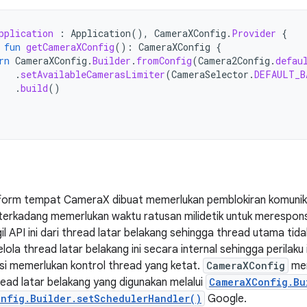
pplication
:
Application
(),
CameraXConfig
.
Provider
{
fun
getCameraXConfig
():
CameraXConfig
{
rn
CameraXConfig
.
Builder
.
fromConfig
(
Camera2Config
.
defau
.
setAvailableCamerasLimiter
(
CameraSelector
.
DEFAULT_B
.
build
()
tform tempat CameraX dibuat memerlukan pemblokiran komunik
erkadang memerlukan waktu ratusan milidetik untuk merespons
API ini dari thread latar belakang sehingga thread utama tidak 
a thread latar belakang ini secara internal sehingga perilaku 
si memerlukan kontrol thread yang ketat.
CameraXConfig
mem
ad latar belakang yang digunakan melalui
CameraXConfig.Bu
nfig.Builder.setSchedulerHandler()
Google.