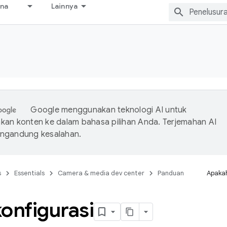
ana
Lainnya
s
Google menggunakan teknologi AI untuk
an konten ke dalam bahasa pilihan Anda. Terjemahan AI
ngandung kesalahan.
s
Essentials
Camera & media dev center
Panduan
Apakah
onfigurasi