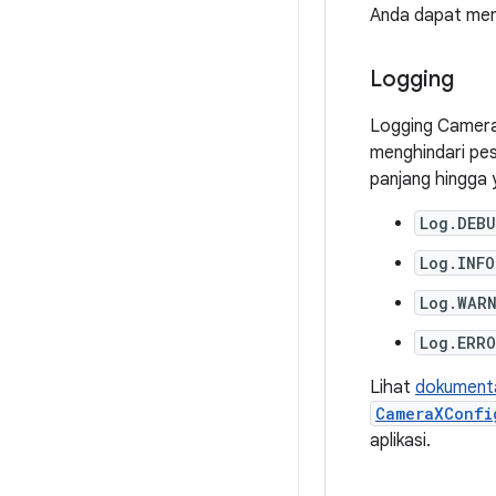
Anda dapat me
Logging
Logging CameraX
menghindari pes
panjang hingga 
Log.DEB
Log.INFO
Log.WAR
Log.ERR
Lihat
dokumenta
CameraXConfi
aplikasi.