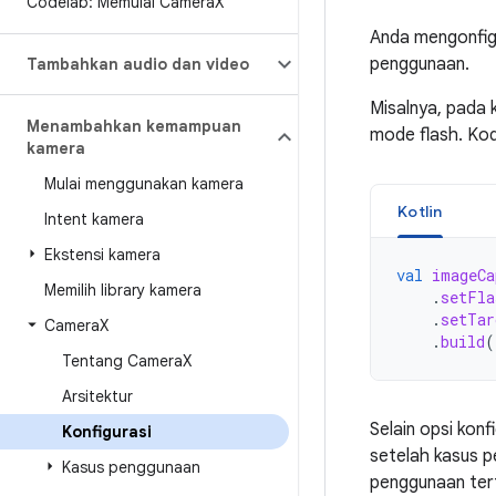
Codelab: Memulai Camera
X
Anda mengonfig
penggunaan.
Tambahkan audio dan video
Misalnya, pada 
Menambahkan kemampuan
mode flash. Kod
kamera
Mulai menggunakan kamera
Kotlin
Intent kamera
Ekstensi kamera
val
imageCa
Memilih library kamera
.
setFla
.
setTar
Camera
X
.
build
(
Tentang Camera
X
Arsitektur
Selain opsi kon
Konfigurasi
setelah kasus p
Kasus penggunaan
penggunaan tert