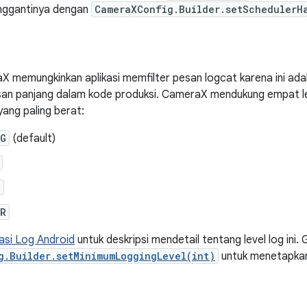
nggantinya dengan
CameraXConfig.Builder.setSchedulerH
 memungkinkan aplikasi memfilter pesan logcat karena ini adal
an panjang dalam kode produksi. CameraX mendukung empat leve
yang paling berat:
UG
(default)
N
OR
si Log Android
untuk deskripsi mendetail tentang level log ini.
g.Builder.setMinimumLoggingLevel(int)
untuk menetapkan 