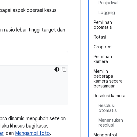
Penjadwal
bagai aspek operasi kasus
Logging
Pemilihan
otomatis
rasio lebar tinggi target dan
Rotasi
Crop rect
Pemilihan
kamera
Memilih
beberapa
kamera secara
bersamaan
Resolusi kamera
Resolusi
otomatis
cara dinamis mengubah setelan
Menentukan
resolusi
laku khusus bagi kasus
ar
, dan
Mengambil foto
.
Mengontrol