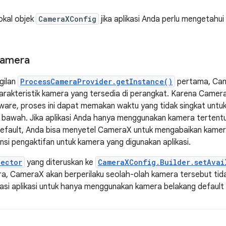
okal objek
CameraXConfig
jika aplikasi Anda perlu mengetahu
Kamera
gilan
ProcessCameraProvider.getInstance()
pertama, Cam
karakteristik kamera yang tersedia di perangkat. Karena Camer
are, proses ini dapat memakan waktu yang tidak singkat untu
 bawah. Jika aplikasi Anda hanya menggunakan kamera tertentu
efault, Anda bisa menyetel CameraX untuk mengabaikan kamera
nsi pengaktifan untuk kamera yang digunakan aplikasi.
lector
yang diteruskan ke
CameraXConfig.Builder.setAvai
a, CameraX akan berperilaku seolah-olah kamera tersebut tid
si aplikasi untuk hanya menggunakan kamera belakang default