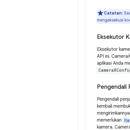
Catatan:
Saa
mengeksekusi kod
Eksekutor 
Eksekutor kamer
API ini. Camer
aplikasi Anda m
CameraXConfi
Pengendali 
Pengendali penj
kembali membuka
mengirimkannya 
memerlukan
Ha
kamera. Camera