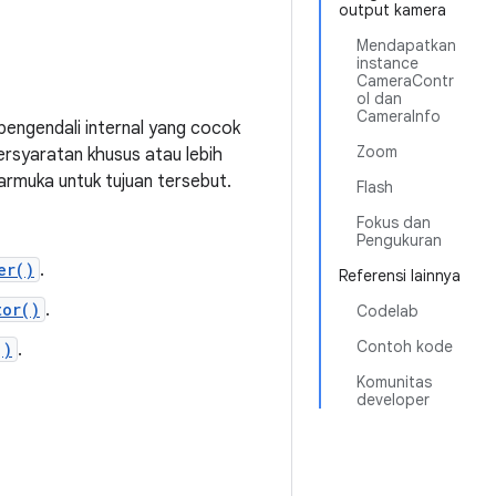
output kamera
Mendapatkan
instance
CameraContr
ol dan
CameraInfo
pengendali internal yang cocok
Zoom
ersyaratan khusus atau lebih
rmuka untuk tujuan tersebut.
Flash
Fokus dan
Pengukuran
er()
.
Referensi lainnya
tor()
.
Codelab
Contoh kode
()
.
Komunitas
developer