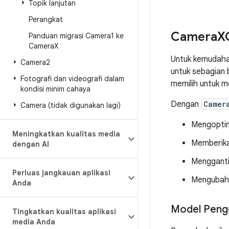
Topik lanjutan
Perangkat
Camera
X
Panduan migrasi Camera1 ke
Camera
X
Untuk kemudahan
Camera2
untuk sebagian 
Fotografi dan videografi dalam
memilih untuk m
kondisi minim cahaya
Dengan
Camer
Camera (tidak digunakan lagi)
Mengoptim
Meningkatkan kualitas media
Memberika
dengan AI
Mengganti
Perluas jangkauan aplikasi
Mengubah 
Anda
Model Peng
Tingkatkan kualitas aplikasi
media Anda