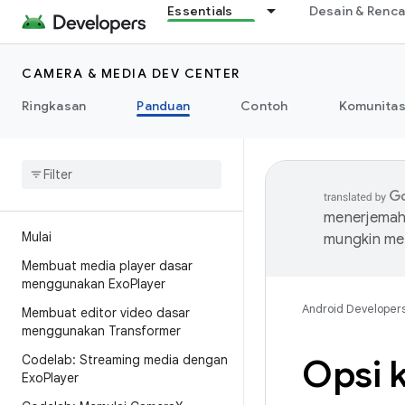
Essentials
Desain & Renc
CAMERA & MEDIA DEV CENTER
Ringkasan
Panduan
Contoh
Komunita
menerjemahk
Mulai
mungkin me
Membuat media player dasar
menggunakan Exo
Player
Android Developer
Membuat editor video dasar
menggunakan Transformer
Codelab: Streaming media dengan
Opsi k
Exo
Player