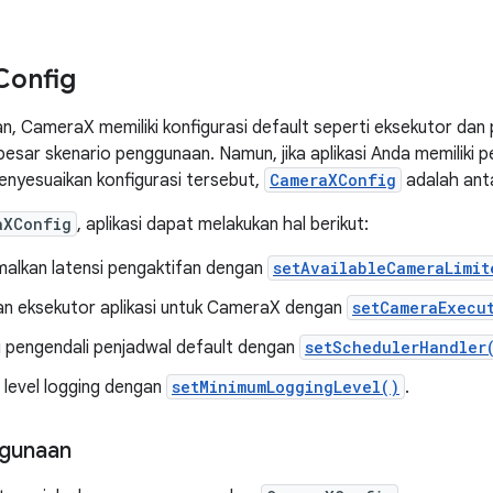
Config
, CameraX memiliki konfigurasi default seperti eksekutor dan 
besar skenario penggunaan. Namun, jika aplikasi Anda memiliki p
enyesuaikan konfigurasi tersebut,
CameraXConfig
adalah anta
aXConfig
, aplikasi dapat melakukan hal berikut:
alkan latensi pengaktifan dengan
setAvailableCameraLimit
n eksekutor aplikasi untuk CameraX dengan
setCameraExecu
 pengendali penjadwal default dengan
setSchedulerHandler
level logging dengan
setMinimumLoggingLevel()
.
gunaan