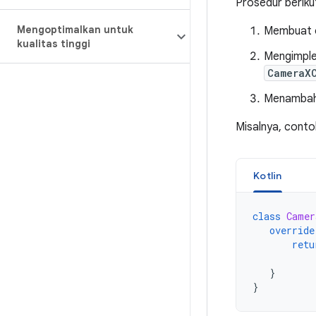
Prosedur berik
Mengoptimalkan untuk
Membuat 
kualitas tinggi
Mengimpl
CameraX
Menambah
Misalnya, conto
Kotlin
class
Camer
override
retu
}
}