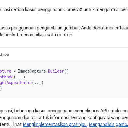
urasi setiap kasus penggunaan CameraX untuk mengontrol ber
kasus penggunaan pengambilan gambar, Anda dapat menentukan 
e berikut menampilkan satu contoh:
Java
pture
=
ImageCapture
.
Builder
()
shMode
(...)
getAspectRatio
(...)
)
figurasi, beberapa kasus penggunaan mengekspos API untuk se
enggunaan dibuat. Untuk informasi tentang konfigurasi yang ber
entu, lihat
Mengimplementasikan pratinjau
,
Menganalisis gamb