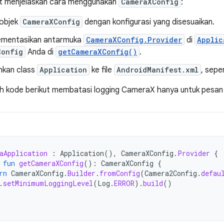
ut menjelaskan cara menggunakan
CameraXConfig
:
objek
CameraXConfig
dengan konfigurasi yang disesuaikan.
ementasikan antarmuka
CameraXConfig.Provider
di
Applic
Config
Anda di
getCameraXConfig()
.
kan class
Application
ke file
AndroidManifest.xml
, sepe
h kode berikut membatasi logging CameraX hanya untuk pesan 
aApplication
:
Application
(),
CameraXConfig
.
Provider
{
fun
getCameraXConfig
():
CameraXConfig
{
rn
CameraXConfig
.
Builder
.
fromConfig
(
Camera2Config
.
defau
.
setMinimumLoggingLevel
(
Log
.
ERROR
).
build
()