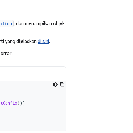
ation
, dan menampilkan objek
rti yang dijelaskan
di sini
.
error:
ltConfig
())