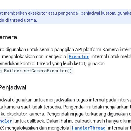
t memberikan eksekutor atau pengendali penjadwal kustom, gunaka
e di thread utama.
Kamera
a digunakan untuk semua panggilan API platform Kamera internal
aX mengalokasikan dan mengelola
Executor
internal untuk melak
emerlukan kontrol thread yang lebih ketat, gunakan
g.Builder.setCameraExecutor()
.
Penjadwal
adwal digunakan untuk menjadwalkan tugas internal pada interv
 kamera saat tidak tersedia. Pengendali ini tidak menjalankan
ke eksekutor kamera. Pengendali ini juga terkadang digunakan d
ndler
untuk callback. Dalam hal ini, callback masih hanya dikir
X mengalokasikan dan mengelola
HandlerThread
internal un