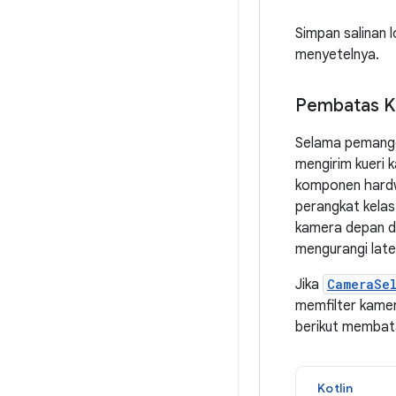
Simpan salinan l
menyetelnya.
Pembatas 
Selama pemang
mengirim kueri 
komponen hardw
perangkat kelas
kamera depan d
mengurangi late
Jika
CameraSe
memfilter kamer
berikut membata
Kotlin