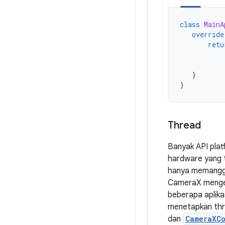
class
MainA
override
retu
}
}
Thread
Banyak API pla
hardware yang t
hanya memanggil 
CameraX mengelol
beberapa aplika
menetapkan thre
dan
CameraXCo