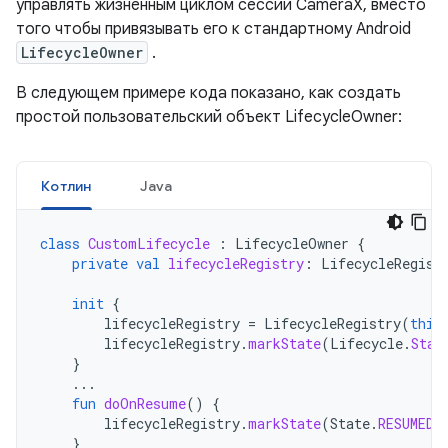
управлять жизненным циклом сессии CameraX, вместо
того чтобы привязывать его к стандартному Android
LifecycleOwner
.
В следующем примере кода показано, как создать
простой пользовательский объект LifecycleOwner:
Котлин
Java
class
CustomLifecycle
:
LifecycleOwner
{
private
val
lifecycleRegistry
:
LifecycleRegist
init
{
lifecycleRegistry
=
LifecycleRegistry
(
this
lifecycleRegistry
.
markState
(
Lifecycle
.
Stat
}
...
fun
doOnResume
()
{
lifecycleRegistry
.
markState
(
State
.
RESUMED
)
}