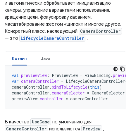
и автоматически обрабатывает инициализацию
камеры, управление вариантами использования,
вращение цели, фокусировку касанием,
масштабирование жестом «щипок» и многое другое.
Конкретный класс, наследующий
CameraController
— это
LifecycleCameraController
.
Котлин
Java
val
previewView
:
PreviewView
=
viewBinding
.
preview
var
cameraController
=
LifecycleCameraController
(
b
cameraController
.
bindToLifecycle
(
this
)
cameraController
.
cameraSelector
=
CameraSelector
.
D
previewView
.
controller
=
cameraController
В качестве
UseCase
по умолчанию для
CameraController
используются
Preview
,