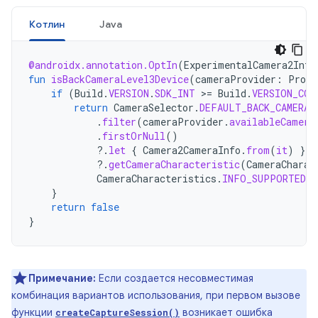
Котлин
Java
@androidx.annotation.OptIn
(
ExperimentalCamera2Inte
fun
isBackCameraLevel3Device
(
cameraProvider
:
Proce
if
(
Build
.
VERSION
.
SDK_INT
>=
Build
.
VERSION_COD
return
CameraSelector
.
DEFAULT_BACK_CAMERA
.
filter
(
cameraProvider
.
availableCamera
.
firstOrNull
()
?.
let
{
Camera2CameraInfo
.
from
(
it
)
}
?.
getCameraCharacteristic
(
CameraCharac
CameraCharacteristics
.
INFO_SUPPORTED_H
}
return
false
}
Примечание:
Если создается несовместимая
комбинация вариантов использования, при первом вызове
функции
возникает ошибка
createCaptureSession()