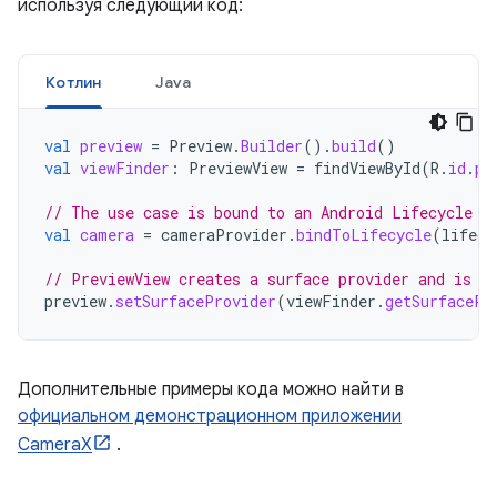
используя следующий код:
Котлин
Java
val
preview
=
Preview
.
Builder
().
build
()
val
viewFinder
:
PreviewView
=
findViewById
(
R
.
id
.
pr
// The use case is bound to an Android Lifecycle w
val
camera
=
cameraProvider
.
bindToLifecycle
(
lifecy
// PreviewView creates a surface provider and is t
preview
.
setSurfaceProvider
(
viewFinder
.
getSurfacePr
Дополнительные примеры кода можно найти в
официальном демонстрационном приложении
CameraX
.