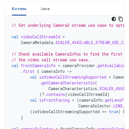
Котлин
Java
// Set underlying Camera2 stream use case to optim
val
videoCallStreamId
=
CameraMetadata
.
SCALER_AVAILABLE_STREAM_USE_CAS
// Check available CameraInfos to find the first o
// the video call stream use case.
val
frontCameraInfo
=
cameraProvider
.
getAvailableC
.
first
{
cameraInfo
->
val
isVideoCallStreamingSupported
=
Camera
.
getCameraCharacteristic
(
CameraCharacteristics
.
SCALER_AVAIL
)
?.
contains
(
videoCallStreamId
)
val
isFrontFacing
=
(
cameraInfo
.
getLensFac
CameraSelector
.
LENS_F
(
isVideoCallStreamingSupported
==
true
)
&&
}
val
cameraSelector
=
frontCameraInfo
.
cameraSelecto