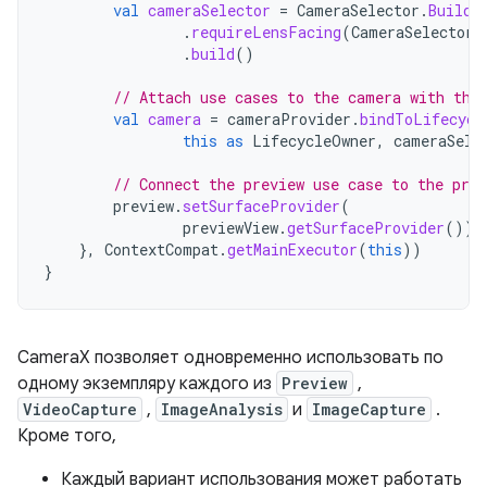
val
cameraSelector
=
CameraSelector
.
Builde
.
requireLensFacing
(
CameraSelector
.
.
build
()
// Attach use cases to the camera with the
val
camera
=
cameraProvider
.
bindToLifecycl
this
as
LifecycleOwner
,
cameraSele
// Connect the preview use case to the prev
preview
.
setSurfaceProvider
(
previewView
.
getSurfaceProvider
())
},
ContextCompat
.
getMainExecutor
(
this
))
}
CameraX позволяет одновременно использовать по
одному экземпляру каждого из
Preview
,
VideoCapture
,
ImageAnalysis
и
ImageCapture
.
Кроме того,
Каждый вариант использования может работать