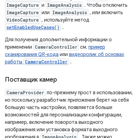
ImageCapture
и
ImageAnalysis
. Чтобы отключить
ImageCapture
или
ImageAnalysis
, или включить
VideoCapture
, используйте метод
setEnabledUseCases()
.
Для получения дополнительной информации о
применении
CameraController
см.
пример
сканирования QR-кода
или
видеоролик об основах
работы
CameraController
.
Поставщик камер
CameraProvider
по-прежнему прост в использовании,
но поскольку разработчик приложения берет на себя
большую часть настройки, появляется больше
возможностей для персонализации конфигурации,
например, включение поворота выходного
изображения или установка формата выходного
изображения в
ImageAnalysis
. Также можно