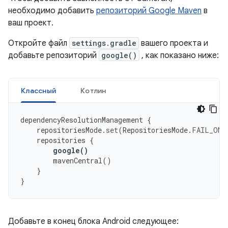
необходимо добавить
репозиторий Google Maven
в
ваш проект.
Откройте файл
settings.gradle
вашего проекта и
добавьте репозиторий
google()
, как показано ниже:
Классный
Котлин
dependencyResolutionManagement
{
repositoriesMode
.
set
(
RepositoriesMode
.
FAIL_ON_
repositories
{
google
()
mavenCentral
()
}
}
Добавьте в конец блока Android следующее: