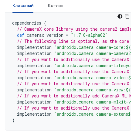
Классный
Котлин
dependencies
{
// CameraX core library using the camera2 implem
def
camerax_version
=
"1.7.0-alpha02"
// The following line is optional, as the core l
implementation
"androidx.camera:camera-core:${ca
implementation
"androidx.camera:camera-camera2:$
// If you want to additionally use the CameraX L
implementation
"androidx.camera:camera-lifecycle
// If you want to additionally use the CameraX V
implementation
"androidx.camera:camera-video:${c
// If you want to additionally use the CameraX V
implementation
"androidx.camera:camera-view:${ca
// If you want to additionally add CameraX ML Ki
implementation
"androidx.camera:camera-mlkit-vis
// If you want to additionally use the CameraX E
implementation
"androidx.camera:camera-extension
}