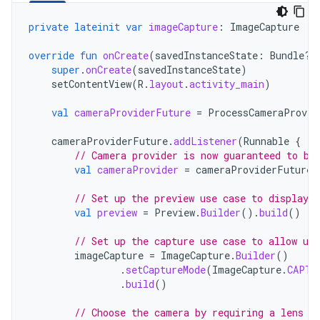
private
lateinit
var
imageCapture
:
ImageCapture
override
fun
onCreate
(
savedInstanceState
:
Bundle?)
super
.
onCreate
(
savedInstanceState
)
setContentView
(
R
.
layout
.
activity_main
)
val
cameraProviderFuture
=
ProcessCameraProvid
cameraProviderFuture
.
addListener
(
Runnable
{
// Camera provider is now guaranteed to be
val
cameraProvider
=
cameraProviderFuture
.
// Set up the preview use case to display 
val
preview
=
Preview
.
Builder
().
build
()
// Set up the capture use case to allow use
imageCapture
=
ImageCapture
.
Builder
()
.
setCaptureMode
(
ImageCapture
.
CAPTU
.
build
()
// Choose the camera by requiring a lens f