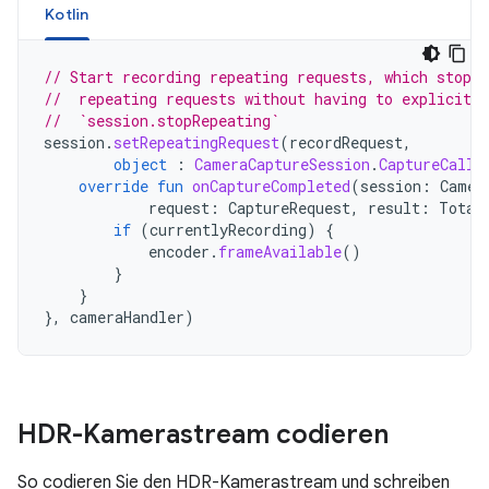
Kotlin
// Start recording repeating requests, which stops 
//  repeating requests without having to explicitly
//  `session.stopRepeating`
session
.
setRepeatingRequest
(
recordRequest
,
object
:
CameraCaptureSession
.
CaptureCallb
override
fun
onCaptureCompleted
(
session
:
Camer
request
:
CaptureRequest
,
result
:
Total
if
(
currentlyRecording
)
{
encoder
.
frameAvailable
()
}
}
},
cameraHandler
)
HDR-Kamerastream codieren
So codieren Sie den HDR-Kamerastream und schreiben