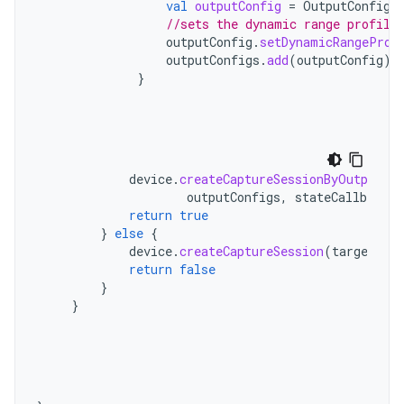
val
outputConfig
=
OutputConfigu
//sets the dynamic range profile
outputConfig
.
setDynamicRangeProf
outputConfigs
.
add
(
outputConfig
)
}
device
.
createCaptureSessionByOutputCon
outputConfigs
,
stateCallback
,
return
true
}
else
{
device
.
createCaptureSession
(
targets
,
s
return
false
}
}