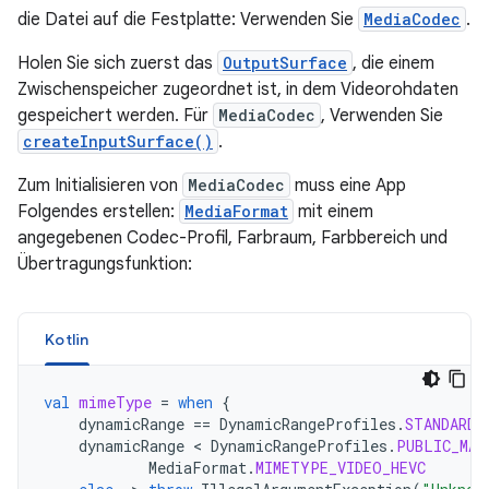
die Datei auf die Festplatte: Verwenden Sie
MediaCodec
.
Holen Sie sich zuerst das
OutputSurface
, die einem
Zwischenspeicher zugeordnet ist, in dem Videorohdaten
gespeichert werden. Für
MediaCodec
, Verwenden Sie
createInputSurface()
.
Zum Initialisieren von
MediaCodec
muss eine App
Folgendes erstellen:
MediaFormat
mit einem
angegebenen Codec-Profil, Farbraum, Farbbereich und
Übertragungsfunktion:
Kotlin
val
mimeType
=
when
{
dynamicRange
==
DynamicRangeProfiles
.
STANDARD
dynamicRange
<
DynamicRangeProfiles
.
PUBLIC_MAX
MediaFormat
.
MIMETYPE_VIDEO_HEVC