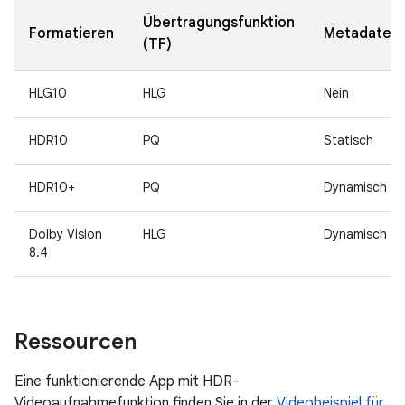
Übertragungsfunktion
Formatieren
Metadaten
(TF)
HLG10
HLG
Nein
HDR10
PQ
Statisch
HDR10+
PQ
Dynamisch
Dolby Vision
HLG
Dynamisch
8.4
Ressourcen
Eine funktionierende App mit HDR-
Videoaufnahmefunktion finden Sie in der
Videobeispiel für