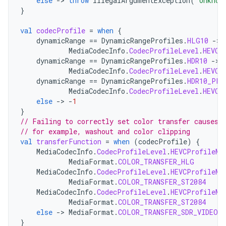
else
->
throw
IllegalArgumentException
(
"Unknow
}
val
codecProfile
=
when
{
dynamicRange
==
DynamicRangeProfiles
.
HLG10
->
MediaCodecInfo
.
CodecProfileLevel
.
HEVCP
dynamicRange
==
DynamicRangeProfiles
.
HDR10
->
MediaCodecInfo
.
CodecProfileLevel
.
HEVCP
dynamicRange
==
DynamicRangeProfiles
.
HDR10_PLU
MediaCodecInfo
.
CodecProfileLevel
.
HEVCP
else
->
-
1
}
// Failing to correctly set color transfer causes 
// for example, washout and color clipping
val
transferFunction
=
when
(
codecProfile
)
{
MediaCodecInfo
.
CodecProfileLevel
.
HEVCProfileMa
MediaFormat
.
COLOR_TRANSFER_HLG
MediaCodecInfo
.
CodecProfileLevel
.
HEVCProfileMa
MediaFormat
.
COLOR_TRANSFER_ST2084
MediaCodecInfo
.
CodecProfileLevel
.
HEVCProfileMa
MediaFormat
.
COLOR_TRANSFER_ST2084
else
->
MediaFormat
.
COLOR_TRANSFER_SDR_VIDEO
}