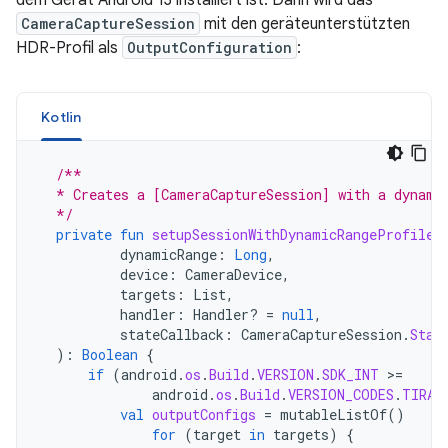
dem Gerät Android 13 installiert ist. Dann wird das
CameraCaptureSession
mit den geräteunterstützten
HDR-Profil als
OutputConfiguration
:
Kotlin
/**
  * Creates a [CameraCaptureSession] with a dynami
  */
private
fun
setupSessionWithDynamicRangeProfile
(
dynamicRange
:
Long
,
device
:
CameraDevice
,
targets
:
List
,
handler
:
Handler? 
=
null
,
stateCallback
:
CameraCaptureSession
.
Stat
):
Boolean
{
if
(
android
.
os
.
Build
.
VERSION
.
SDK_INT
>
=
android
.
os
.
Build
.
VERSION_CODES
.
TIRAM
val
outputConfigs
=
mutableListOf
()
for
(
target
in
targets
)
{