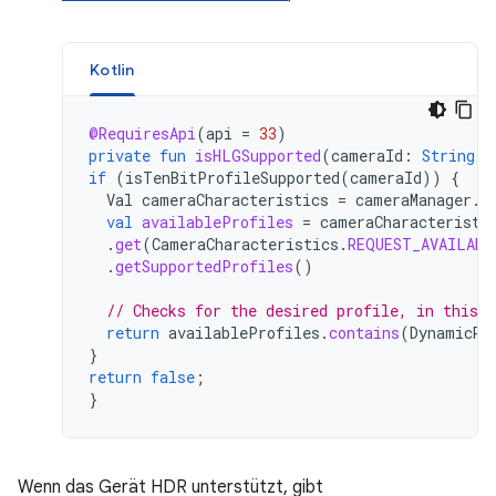
Kotlin
@RequiresApi
(
api
=
33
)
private
fun
isHLGSupported
(
cameraId
:
String
):
if
(
isTenBitProfileSupported
(
cameraId
))
{
Val
cameraCharacteristics
=
cameraManager
.
g
val
availableProfiles
=
cameraCharacteristi
.
get
(
CameraCharacteristics
.
REQUEST_AVAILABL
.
getSupportedProfiles
()
// Checks for the desired profile, in this 
return
availableProfiles
.
contains
(
DynamicRa
}
return
false
;
}
Wenn das Gerät HDR unterstützt, gibt