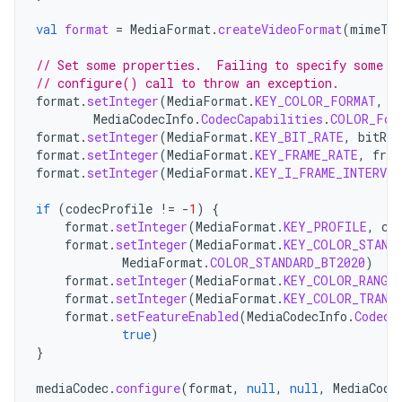
val
format
=
MediaFormat
.
createVideoFormat
(
mimeTy
// Set some properties.  Failing to specify some o
// configure() call to throw an exception.
format
.
setInteger
(
MediaFormat
.
KEY_COLOR_FORMAT
,
MediaCodecInfo
.
CodecCapabilities
.
COLOR_For
format
.
setInteger
(
MediaFormat
.
KEY_BIT_RATE
,
bitRat
format
.
setInteger
(
MediaFormat
.
KEY_FRAME_RATE
,
fram
format
.
setInteger
(
MediaFormat
.
KEY_I_FRAME_INTERVAL
if
(
codecProfile
!=
-
1
)
{
format
.
setInteger
(
MediaFormat
.
KEY_PROFILE
,
co
format
.
setInteger
(
MediaFormat
.
KEY_COLOR_STAND
MediaFormat
.
COLOR_STANDARD_BT2020
)
format
.
setInteger
(
MediaFormat
.
KEY_COLOR_RANGE
format
.
setInteger
(
MediaFormat
.
KEY_COLOR_TRANS
format
.
setFeatureEnabled
(
MediaCodecInfo
.
CodecC
true
)
}
mediaCodec
.
configure
(
format
,
null
,
null
,
MediaCode