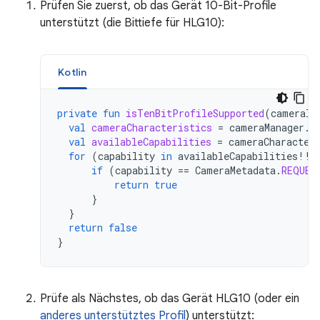
Prüfen Sie zuerst, ob das Gerät 10-Bit-Profile
unterstützt (die Bittiefe für HLG10):
Kotlin
private
fun
isTenBitProfileSupported
(
cameraId
val
cameraCharacteristics
=
cameraManager
.
g
val
availableCapabilities
=
cameraCharacter
for
(
capability
in
availableCapabilities
!!
)
if
(
capability
==
CameraMetadata
.
REQUES
return
true
}
}
return
false
}
Prüfe als Nächstes, ob das Gerät HLG10 (oder ein
anderes unterstütztes Profil
) unterstützt: