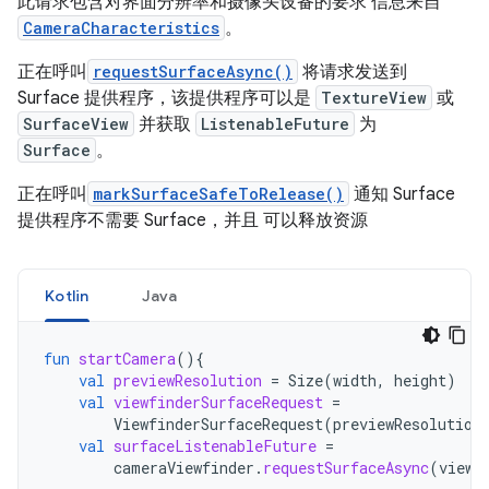
此请求包含对界面分辨率和摄像头设备的要求 信息来自
CameraCharacteristics
。
正在呼叫
requestSurfaceAsync()
将请求发送到
Surface 提供程序，该提供程序可以是
TextureView
或
SurfaceView
并获取
ListenableFuture
为
Surface
。
正在呼叫
markSurfaceSafeToRelease()
通知 Surface
提供程序不需要 Surface，并且 可以释放资源
Kotlin
Java
fun
startCamera
(){
val
previewResolution
=
Size
(
width
,
height
)
val
viewfinderSurfaceRequest
=
ViewfinderSurfaceRequest
(
previewResolution
val
surfaceListenableFuture
=
cameraViewfinder
.
requestSurfaceAsync
(
viewf