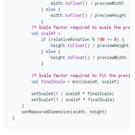
width
.
toFloat
()
/
previewWidth
}
else
{
width
.
toFloat
()
/
previewHeight
}
/* Scale factor required to scale the prev
val
scaleY
=
if
(
relativeRotation
%
180
==
0
)
{
height
.
toFloat
()
/
previewHeight
}
else
{
height
.
toFloat
()
/
previewWidth
}
/* Scale factor required to fit the previe
val
finalScale
=
min
(
scaleX
,
scaleY
)
setScaleX
(
1
/
scaleX
*
finalScale
)
setScaleY
(
1
/
scaleY
*
finalScale
)
}
setMeasuredDimension
(
width
,
height
)
}