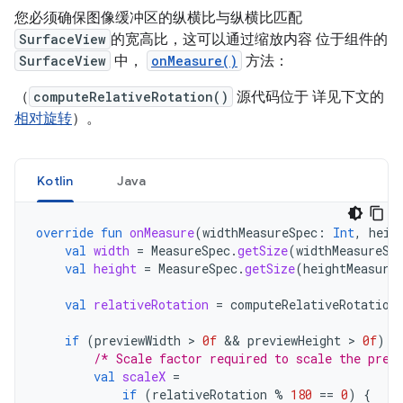
您必须确保图像缓冲区的纵横比与纵横比匹配
SurfaceView
的宽高比，这可以通过缩放内容 位于组件的
SurfaceView
中，
onMeasure()
方法：
（
computeRelativeRotation()
源代码位于 详见下文的
相对旋转
）。
Kotlin
Java
override
fun
onMeasure
(
widthMeasureSpec
:
Int
,
heig
val
width
=
MeasureSpec
.
getSize
(
widthMeasureSp
val
height
=
MeasureSpec
.
getSize
(
heightMeasure
val
relativeRotation
=
computeRelativeRotation
if
(
previewWidth
>
0f
&&
previewHeight
>
0f
)
{
/* Scale factor required to scale the prev
val
scaleX
=
if
(
relativeRotation
%
180
==
0
)
{