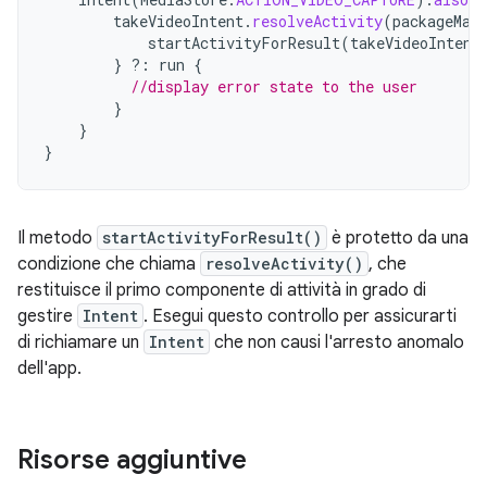
takeVideoIntent
.
resolveActivity
(
packageMan
startActivityForResult
(
takeVideoIntent
}
?:
run
{
//display error state to the user
}
}
}
Il metodo
startActivityForResult()
è protetto da una
condizione che chiama
resolveActivity()
, che
restituisce il primo componente di attività in grado di
gestire
Intent
. Esegui questo controllo per assicurarti
di richiamare un
Intent
che non causi l'arresto anomalo
dell'app.
Risorse aggiuntive