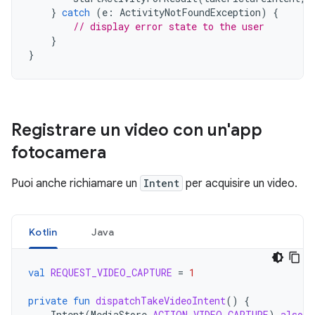
}
catch
(
e
:
ActivityNotFoundException
)
{
// display error state to the user
}
}
Registrare un video con un'app
fotocamera
Puoi anche richiamare un
Intent
per acquisire un video.
Kotlin
Java
val
REQUEST_VIDEO_CAPTURE
=
1
private
fun
dispatchTakeVideoIntent
()
{
Intent
(
MediaStore
.
ACTION_VIDEO_CAPTURE
).
also
{