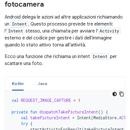
fotocamera
Android delega le azioni ad altre applicazioni richiamando
un
Intent
. Questo processo prevede tre elementi:
l'
Intent
stesso, una chiamata per avviare l'
Activity
esterno e del codice per gestire i dati dell'immagine
quando lo stato attivo torna all'attività.
Ecco una funzione che richiama un intent
Intent
per
scattare una foto.
Kotlin
Java
val
REQUEST_IMAGE_CAPTURE
=
1
private
fun
dispatchTakePictureIntent
()
{
val
takePictureIntent
=
Intent
(
MediaStore
.
ACTI
try
{
startActivityForResult
(
takePictureIntent
,