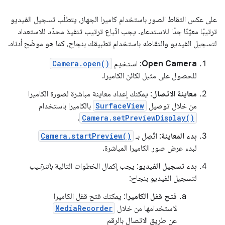
على عكس التقاط الصور باستخدام كاميرا الجهاز، يتطلّب تسجيل الفيديو
ترتيبًا معيّنًا جدًا للاستدعاء. يجب اتّباع ترتيب تنفيذ محدّد للاستعداد
لتسجيل الفيديو والتقاطه باستخدام تطبيقك بنجاح، كما هو موضّح أدناه.
Open Camera
: استخدِم
Camera.open()
للحصول على مثيل لكائن الكاميرا.
معاينة الاتصال
: يمكنك إعداد معاينة مباشرة لصورة الكاميرا
من خلال توصيل
SurfaceView
بالكاميرا باستخدام
.
Camera.setPreviewDisplay()
بدء المعاينة
: اتّصِل بـ
Camera.startPreview()
لبدء عرض صور الكاميرا المباشرة.
بدء تسجيل الفيديو
: يجب إكمال الخطوات التالية
بالترتيب
لتسجيل الفيديو بنجاح:
فتح قفل الكاميرا
: يمكنك فتح قفل الكاميرا
لاستخدامها من خلال
MediaRecorder
عن طريق الاتصال بالرقم