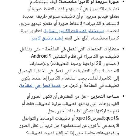
صورة سريعة أو كاميرا مخصّصة
: كيف سيستخدم
تطبيقك الكاميرا؟ هل أنت مهتم فقط بالتقاط صورة أو
مقطع فيديو سريع، أم أنّ تطبيقك سيوفر طريقة جديدة
لاستخدام الكاميرات؟ لالتقاط صورة أو مقطع فيديو سريع،
ننصحك
باستخدام تطبيقات الكاميرا الحالية
. لتطوير ميزة
كاميرا مخصّصة، اطّلِع على قسم
إنشاء تطبيق كاميرا
.
متطلبات الخدمات التي تعمل في المقدّمة
- متى يتفاعل
تطبيقك مع الكاميرا؟ في نظام التشغيل Android 9
(المستوى 28 لواجهة برمجة التطبيقات) والإصدارات
الأحدث، لا يمكن للتطبيقات التي تعمل في الخلفية الوصول
إلى الكاميرا. لذلك، يجب استخدام الكاميرا إما عندما يكون
تطبيقك في المقدّمة أو كجزء من
خدمة تعمل في المقدّمة
.
مساحة التخزين
- هل من المفترض أن تكون الصور أو
الفيديوهات التي ينشئها تطبيقك مرئية لتطبيقك فقط أم
تتم مشاركتها لتتمكّن تطبيقات أخرى، مثل
&quot;المعرض&quot; أو تطبيقات الوسائط والتواصل
الاجتماعي الأخرى، من استخدامها؟ هل تريد أن تظل الصور
والفيديوهات متاحة حتى إذا تم إلغاء تثبيت تطبيقك؟