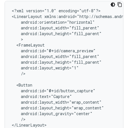
<?xml
version="1.0"
encoding="utf-8"?>

<LinearLayout
/>

/>

</LinearLayout>