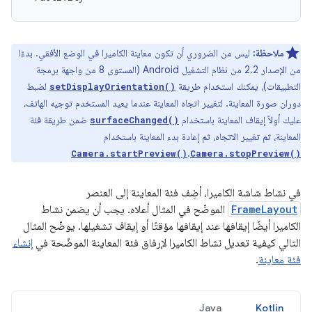
ملاحظة:
ليس من الضروري أن تكون معاينة الكاميرا في الوضع الأفقي. بدءًا
من الإصدار 2.2 من نظام التشغيل Android (المستوى 8 من واجهة برمجة
التطبيقات)، يمكنك استخدام طريقة
لضبط
setDisplayOrientation()
دوران صورة المعاينة. لتغيير اتجاه المعاينة عندما يعيد المستخدم توجيه الهاتف،
عليك أولاً إيقاف المعاينة باستخدام
ضمن طريقة فئة
surfaceChanged()
المعاينة، ثم تغيير الاتجاه، ثم إعادة بدء المعاينة باستخدام
.
Camera.startPreview()
Camera.stopPreview()
في نشاط شاشة الكاميرا، أضِف فئة المعاينة إلى العنصر
FrameLayout
الموضّح في المثال أعلاه. يجب أن يضمن نشاط
الكاميرا أيضًا إيقافها عند إيقافها مؤقتًا أو إيقاف تشغيلها. يوضّح المثال
التالي كيفية تعديل نشاط الكاميرا لإرفاق فئة المعاينة الموضّحة في
إنشاء
فئة معاينة
.
Java
Kotlin