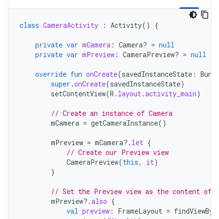
class
CameraActivity
:
Activity
()
{
private
var
mCamera
:
Camera? 
=
null
private
var
mPreview
:
CameraPreview? 
=
null
override
fun
onCreate
(
savedInstanceState
:
Bund
super
.
onCreate
(
savedInstanceState
)
setContentView
(
R
.
layout
.
activity_main
)
// Create an instance of Camera
mCamera
=
getCameraInstance
()
mPreview
=
mCamera
?.
let
{
// Create our Preview view
CameraPreview
(
this
,
it
)
}
// Set the Preview view as the content of 
mPreview
?.
also
{
val
preview
:
FrameLayout
=
findViewByI