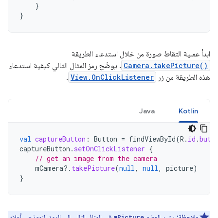
}
}
ابدأ عملية التقاط صورة من خلال استدعاء الطريقة
Camera.takePicture()
. يوضّح رمز المثال التالي كيفية استدعاء
هذه الطريقة من زر
View.OnClickListener
.
Java
Kotlin
val
captureButton
:
Button
=
findViewById
(
R
.
id
.
butt
captureButton
.
setOnClickListener
{
// get an image from the camera
mCamera
?.
takePicture
(
null
,
null
,
picture
)
}
ملاحظة:
يشير العضو
في المثال التالي إلى الرمز النموذجي أعلاه.
mPicture