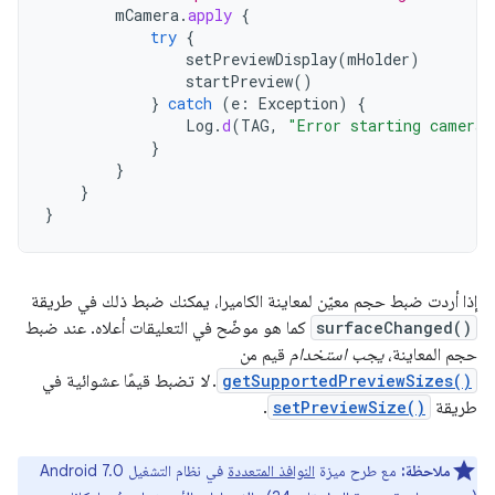
mCamera
.
apply
{
try
{
setPreviewDisplay
(
mHolder
)
startPreview
()
}
catch
(
e
:
Exception
)
{
Log
.
d
(
TAG
,
"Error starting camera 
}
}
}
}
إذا أردت ضبط حجم معيّن لمعاينة الكاميرا، يمكنك ضبط ذلك في طريقة
surfaceChanged()
كما هو موضّح في التعليقات أعلاه. عند ضبط
حجم المعاينة،
يجب استخدام
قيم من
getSupportedPreviewSizes()
.
لا
تضبط قيمًا عشوائية في
طريقة
setPreviewSize()
.
ملاحظة:
مع طرح ميزة
النوافذ المتعددة
في نظام التشغيل Android 7.0