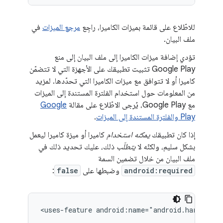
للاطّلاع على قائمة بميزات الكاميرا، راجِع
مرجع الميزات
في
ملف البيان.
تؤدي إضافة ميزات الكاميرا إلى ملف البيان إلى منع
Google Play تثبيت تطبيقك على الأجهزة التي لا تتضمّن
كاميرا أو لا تتوافق مع ميزات الكاميرا التي تحدّدها. لمزيد
من المعلومات حول استخدام الفلترة المستندة إلى الميزات
مع Google Play، يُرجى الاطّلاع على مقالة
Google
Play والفلترة المستندة إلى الميزات
.
إذا كان تطبيقك
يمكنه استخدام
كاميرا أو ميزة كاميرا ليعمل
بشكل سليم، ولكنّه لا
يتطلّب
ذلك، عليك تحديد ذلك في
ملف البيان من خلال تضمين السمة
android:required
وضبطها على
false
:
<uses-feature
android:name="android.hardware.