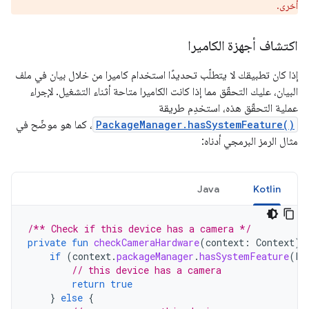
أخرى.
اكتشاف أجهزة الكاميرا
إذا كان تطبيقك لا يتطلّب تحديدًا استخدام كاميرا من خلال بيان في ملف
البيان، عليك التحقّق مما إذا كانت الكاميرا متاحة أثناء التشغيل. لإجراء
عملية التحقّق هذه، استخدِم طريقة
PackageManager.hasSystemFeature()
، كما هو موضّح في
مثال الرمز البرمجي أدناه:
Java
Kotlin
/** Check if this device has a camera */
private
fun
checkCameraHardware
(
context
:
Context
):
if
(
context
.
packageManager
.
hasSystemFeature
(
Pa
// this device has a camera
return
true
}
else
{