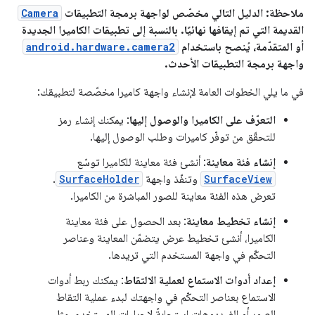
ملاحظة: الدليل التالي مخصّص لواجهة برمجة التطبيقات
Camera
القديمة التي تم إيقافها نهائيًا. بالنسبة إلى تطبيقات الكاميرا الجديدة
أو المتقدّمة، يُنصح باستخدام
android.hardware.camera2
واجهة برمجة التطبيقات الأحدث.
في ما يلي الخطوات العامة لإنشاء واجهة كاميرا مخصّصة لتطبيقك:
التعرّف على الكاميرا والوصول إليها
: يمكنك إنشاء رمز
للتحقّق من توفّر كاميرات وطلب الوصول إليها.
إنشاء فئة معاينة
: أنشئ فئة معاينة للكاميرا توسّع
SurfaceView
وتنفّذ واجهة
SurfaceHolder
.
تعرض هذه الفئة معاينة للصور المباشرة من الكاميرا.
إنشاء تخطيط معاينة
: بعد الحصول على فئة معاينة
الكاميرا، أنشئ تخطيط عرض يتضمّن المعاينة وعناصر
التحكّم في واجهة المستخدم التي تريدها.
إعداد أدوات الاستماع لعملية الالتقاط
: يمكنك ربط أدوات
الاستماع بعناصر التحكّم في واجهتك لبدء عملية التقاط
الصور أو الفيديوهات استجابةً لإجراءات المستخدم، مثل