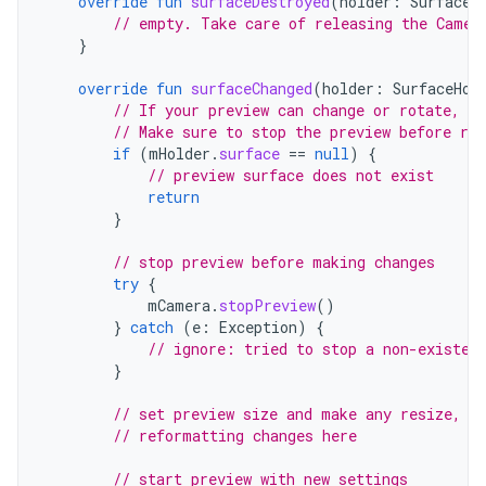
override
fun
surfaceDestroyed
(
holder
:
SurfaceH
// empty. Take care of releasing the Camer
}
override
fun
surfaceChanged
(
holder
:
SurfaceHol
// If your preview can change or rotate, ta
// Make sure to stop the preview before re
if
(
mHolder
.
surface
==
null
)
{
// preview surface does not exist
return
}
// stop preview before making changes
try
{
mCamera
.
stopPreview
()
}
catch
(
e
:
Exception
)
{
// ignore: tried to stop a non-existen
}
// set preview size and make any resize, r
// reformatting changes here
// start preview with new settings