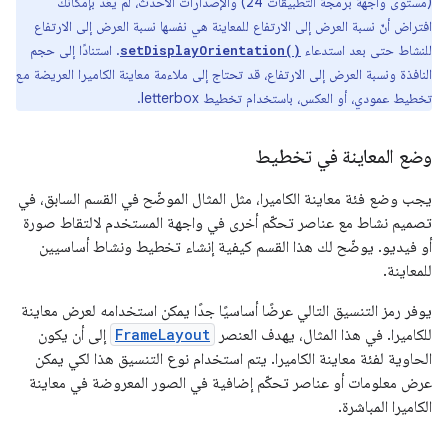
(مستوى واجهة برمجة التطبيقات 24) والإصدارات الأحدث، لم يعُد بإمكانك
افتراض أنّ نسبة العرض إلى الارتفاع للمعاينة هي نفسها نسبة العرض إلى الارتفاع
للنشاط حتى بعد استدعاء
. استنادًا إلى حجم
setDisplayOrientation()
النافذة ونسبة العرض إلى الارتفاع، قد تحتاج إلى ملاءمة معاينة الكاميرا العريضة مع
تخطيط عمودي، أو العكس، باستخدام تخطيط letterbox.
وضع المعاينة في تخطيط
يجب وضع فئة معاينة الكاميرا، مثل المثال الموضّح في القسم السابق، في
تصميم نشاط مع عناصر تحكّم أخرى في واجهة المستخدم لالتقاط صورة
أو فيديو. يوضّح لك هذا القسم كيفية إنشاء تخطيط ونشاط أساسيين
للمعاينة.
يوفر رمز التنسيق التالي عرضًا أساسيًا جدًا يمكن استخدامه لعرض معاينة
للكاميرا. في هذا المثال، يهدف العنصر
FrameLayout
إلى أن يكون
الحاوية لفئة معاينة الكاميرا. يتم استخدام نوع التنسيق هذا لكي يمكن
عرض معلومات أو عناصر تحكّم إضافية في الصور المعروضة في معاينة
الكاميرا المباشرة.