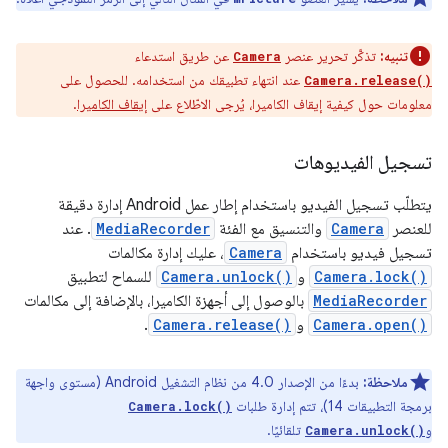
تنبيه:
تذكَّر تحرير عنصر
عن طريق استدعاء
Camera
عند انتهاء تطبيقك من استخدامه. للحصول على
Camera.release()
معلومات حول كيفية إيقاف الكاميرا، يُرجى الاطّلاع على
إيقاف الكاميرا
.
تسجيل الفيديوهات
يتطلّب تسجيل الفيديو باستخدام إطار عمل Android إدارة دقيقة
للعنصر
Camera
والتنسيق مع الفئة
MediaRecorder
. عند
تسجيل فيديو باستخدام
Camera
، عليك إدارة مكالمات
Camera.lock()
و
Camera.unlock()
للسماح لتطبيق
MediaRecorder
بالوصول إلى أجهزة الكاميرا، بالإضافة إلى مكالمات
Camera.open()
و
Camera.release()
.
ملاحظة:
بدءًا من الإصدار 4.0 من نظام التشغيل Android (مستوى واجهة
برمجة التطبيقات 14)، تتم إدارة طلبات
Camera.lock()
و
تلقائيًا.
Camera.unlock()