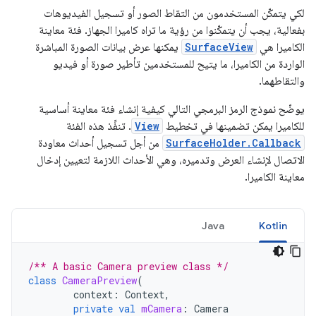
لكي يتمكّن المستخدمون من التقاط الصور أو تسجيل الفيديوهات
بفعالية، يجب أن يتمكّنوا من رؤية ما تراه كاميرا الجهاز. فئة معاينة
الكاميرا هي
SurfaceView
يمكنها عرض بيانات الصورة المباشرة
الواردة من الكاميرا، ما يتيح للمستخدمين تأطير صورة أو فيديو
والتقاطهما.
يوضّح نموذج الرمز البرمجي التالي كيفية إنشاء فئة معاينة أساسية
للكاميرا يمكن تضمينها في تخطيط
View
. تنفِّذ هذه الفئة
SurfaceHolder.Callback
من أجل تسجيل أحداث معاودة
الاتصال لإنشاء العرض وتدميره، وهي الأحداث اللازمة لتعيين إدخال
معاينة الكاميرا.
Java
Kotlin
/** A basic Camera preview class */
class
CameraPreview
(
context
:
Context
,
private
val
mCamera
:
Camera