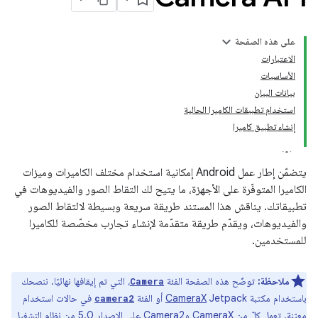
على هذه الصفحة
الاعتبارات
الأساسيات
بيانات البيان
استخدام تطبيقات الكاميرا الحالية
إنشاء تطبيق كاميرا
يتضمّن إطار عمل Android إمكانية استخدام مختلف الكاميرات وميزات
الكاميرا المتوفّرة على الأجهزة، ما يتيح لك التقاط الصور والفيديوهات في
تطبيقاتك. يناقش هذا المستند طريقة سريعة وبسيطة لالتقاط الصور
والفيديوهات، ويقدّم طريقة متقدّمة لإنشاء تجارب مخصّصة للكاميرا
للمستخدمين.
ملاحظة:
توضّح هذه الصفحة الفئة
، التي تم إيقافها نهائيًا. ننصحك
Camera
باستخدام مكتبة
Jetpack أو الفئة
CameraX
في حالات استخدام
camera2
معيّنة. تعمل كلّ من CameraX وCamera2 على الإصدار 5.0 من نظام التشغيل