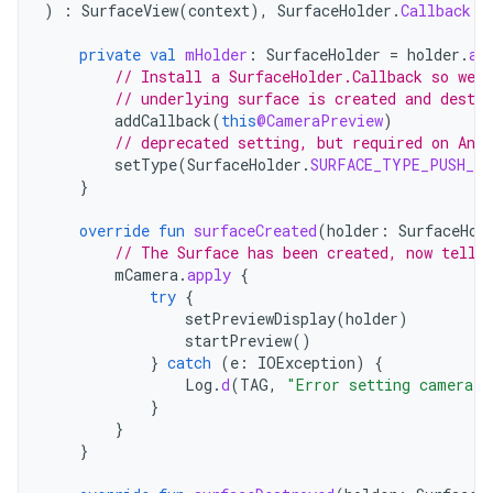
)
:
SurfaceView
(
context
),
SurfaceHolder
.
Callback
{
private
val
mHolder
:
SurfaceHolder
=
holder
.
ap
// Install a SurfaceHolder.Callback so we g
// underlying surface is created and destro
addCallback
(
this
@CameraPreview
)
// deprecated setting, but required on Andr
setType
(
SurfaceHolder
.
SURFACE_TYPE_PUSH_BU
}
override
fun
surfaceCreated
(
holder
:
SurfaceHol
// The Surface has been created, now tell 
mCamera
.
apply
{
try
{
setPreviewDisplay
(
holder
)
startPreview
()
}
catch
(
e
:
IOException
)
{
Log
.
d
(
TAG
,
"Error setting camera p
}
}
}