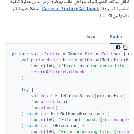
لتلقّي بيانات الصورة وكتابتها في ملف. يوضّح الرمز التالي عملية تنفيذ
أساسية للواجهة
Camera.PictureCallback
لحفظ صورة تم
تلقّيها من الكاميرا.
Java
Kotlin
private
val
mPicture
=
Camera
.
PictureCallback
{
da
val
pictureFile
:
File
=
getOutputMediaFile
(
MED
Log
.
d
(
TAG
,
(
"Error creating media file, ch
return
@PictureCallback
}
try
{
val
fos
=
FileOutputStream
(
pictureFile
)
fos
.
write
(
data
)
fos
.
close
()
}
catch
(
e
:
FileNotFoundException
)
{
Log
.
d
(
TAG
,
"File not found: 
${
e
.
message
}
"
}
catch
(
e
:
IOException
)
{
Log
.
d
(
TAG
,
"Error accessing file: 
${
e
.
mess