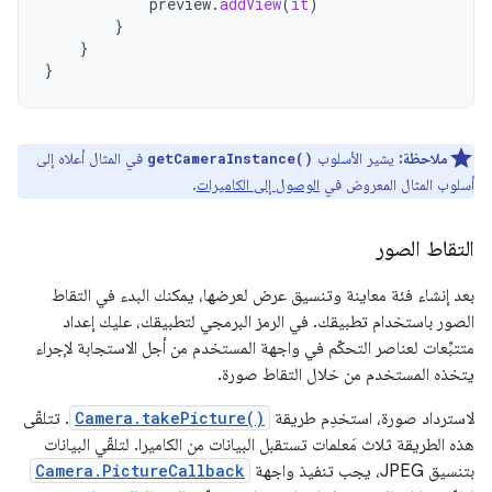
preview
.
addView
(
it
)
}
}
}
ملاحظة:
يشير الأسلوب
في المثال أعلاه إلى
getCameraInstance()
أسلوب المثال المعروض في
الوصول إلى الكاميرات
.
التقاط الصور
بعد إنشاء فئة معاينة وتنسيق عرض لعرضها، يمكنك البدء في التقاط
الصور باستخدام تطبيقك. في الرمز البرمجي لتطبيقك، عليك إعداد
متتبِّعات لعناصر التحكّم في واجهة المستخدم من أجل الاستجابة لإجراء
يتخذه المستخدم من خلال التقاط صورة.
لاسترداد صورة، استخدِم طريقة
Camera.takePicture()
. تتلقّى
هذه الطريقة ثلاث مَعلمات تستقبل البيانات من الكاميرا. لتلقّي البيانات
بتنسيق JPEG، يجب تنفيذ واجهة
Camera.PictureCallback