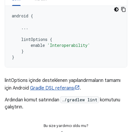
android
{
...
lintOptions
{
enable
'Interoperability'
}
}
lintOptions içinde desteklenen yapılandırmaların tamamı
için Android
Gradle DSL referansı
.
Ardından komut satırından
./gradlew lint
komutunu
çalıştırın.
Bu size yardımcı oldu mu?