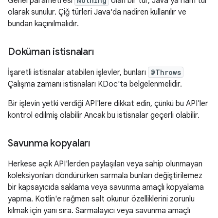
Genel parametresi
Nothing
olan bir tür, Java'ya ham tür
olarak sunulur. Çiğ türleri Java'da nadiren kullanılır ve
bundan kaçınılmalıdır.
Doküman istisnaları
İşaretli istisnalar atabilen işlevler, bunları
@Throws
Çalışma zamanı istisnaları KDoc'ta belgelenmelidir.
Bir işlevin yetki verdiği API'lere dikkat edin, çünkü bu API'ler
kontrol edilmiş olabilir Ancak bu istisnalar geçerli olabilir.
Savunma kopyaları
Herkese açık API'lerden paylaşılan veya sahip olunmayan
koleksiyonları döndürürken sarmala bunları değiştirilemez
bir kapsayıcıda saklama veya savunma amaçlı kopyalama
yapma. Kotlin'e rağmen salt okunur özelliklerini zorunlu
kılmak için yanı sıra. Sarmalayıcı veya savunma amaçlı