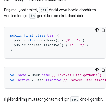
katı "fasulye" stili önek kullanılmalıdır.
Erişimci yöntemleri,
get
öneki veya boole döndüren
yöntemler için
is
gerektirir ön eki kullanılabilir.
public
final
class
User
{
public
String
getName
()
{
/* … */
}
public
boolean
isActive
()
{
/* … */
}
}
val
name
=
user
.
name
// Invokes user.getName()
val
active
=
user
.
isActive
// Invokes user.isActiv
İlişkilendirilmiş mutatör yöntemleri için
set
öneki gerekir.