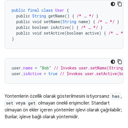
public
final
class
User
{
public
String
getName
()
{
/* … */
}
public
void
setName
(
String
name
)
{
/* … */
}
public
boolean
isActive
()
{
/* … */
}
public
void
setActive
(
boolean
active
)
{
/* … */
}
user
.
name
=
"Bob"
// Invokes user.setName(String)
user
.
isActive
=
true
// Invokes user.setActive(boo
Yöntemlerin özellik olarak gösterilmesini istiyorsanız
has
,
set
veya
get
olmayan önekli erişimciler. Standart
olmayan ön ekler içeren yöntemler işlevi olarak çağrılabilir;
Bunlar, işleve bağlı olarak yöntemidir.