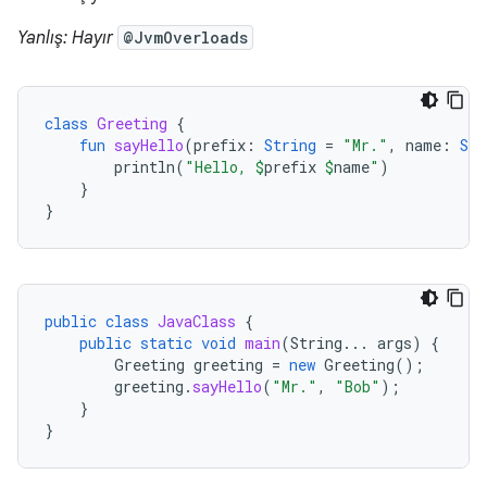
Yanlış: Hayır
@JvmOverloads
class
Greeting
{
fun
sayHello
(
prefix
:
String
=
"Mr."
,
name
:
Str
println
(
"Hello, 
$
prefix
$
name
"
)
}
}
public
class
JavaClass
{
public
static
void
main
(
String
...
args
)
{
Greeting
greeting
=
new
Greeting
();
greeting
.
sayHello
(
"Mr."
,
"Bob"
);
}
}