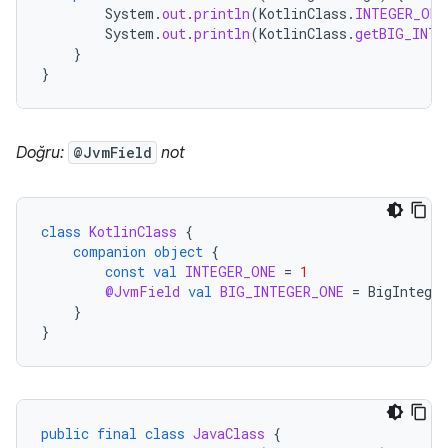
System
.
out
.
println
(
KotlinClass
.
INTEGER_ONE
System
.
out
.
println
(
KotlinClass
.
getBIG_INTE
}
}
Doğru:
@JvmField
not
class
KotlinClass
{
companion
object
{
const
val
INTEGER_ONE
=
1
@JvmField
val
BIG_INTEGER_ONE
=
BigInteger
}
}
public
final
class
JavaClass
{