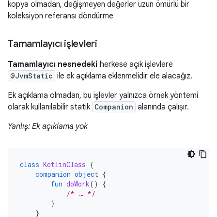
kopya olmadan, değişmeyen değerler uzun ömürlü bir
koleksiyon referansı döndürme
Tamamlayıcı işlevleri
Tamamlayıcı nesnedeki
herkese açık işlevlere
@JvmStatic
ile ek açıklama eklenmelidir ele alacağız.
Ek açıklama olmadan, bu işlevler yalnızca örnek yöntemi
olarak kullanılabilir statik
Companion
alanında çalışır.
Yanlış: Ek açıklama yok
class
KotlinClass
{
companion
object
{
fun
doWork
()
{
/* … */
}
}