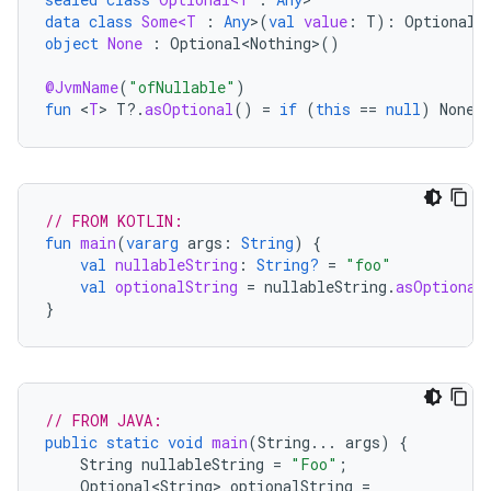
data
class
Some<T
:
Any
>
(
val
value
:
T
):
Optional<
object
None
:
Optional<Nothing>
()
@JvmName
(
"ofNullable"
)
fun
<
T
>
T
?.
asOptional
()
=
if
(
this
==
null
)
None
// FROM KOTLIN:
fun
main
(
vararg
args
:
String
)
{
val
nullableString
:
String?
=
"foo"
val
optionalString
=
nullableString
.
asOptional
}
// FROM JAVA:
public
static
void
main
(
String
...
args
)
{
String
nullableString
=
"Foo"
;
Optional<String>
optionalString
=