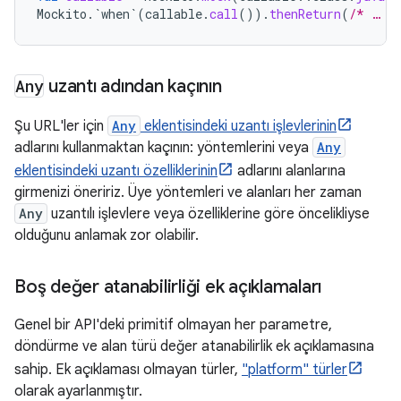
Mockito
.
`when`
(
callable
.
call
()).
thenReturn
(
/* … *
Any
uzantı adından kaçının
Şu URL'ler için
Any
eklentisindeki uzantı işlevlerinin
adlarını kullanmaktan kaçının: yöntemlerini veya
Any
eklentisindeki uzantı özelliklerinin
adlarını alanlarına
girmenizi öneririz. Üye yöntemleri ve alanları her zaman
Any
uzantılı işlevlere veya özelliklerine göre öncelikliyse
olduğunu anlamak zor olabilir.
Boş değer atanabilirliği ek açıklamaları
Genel bir API'deki primitif olmayan her parametre,
döndürme ve alan türü değer atanabilirlik ek açıklamasına
sahip. Ek açıklaması olmayan türler,
"platform" türler
olarak ayarlanmıştır.