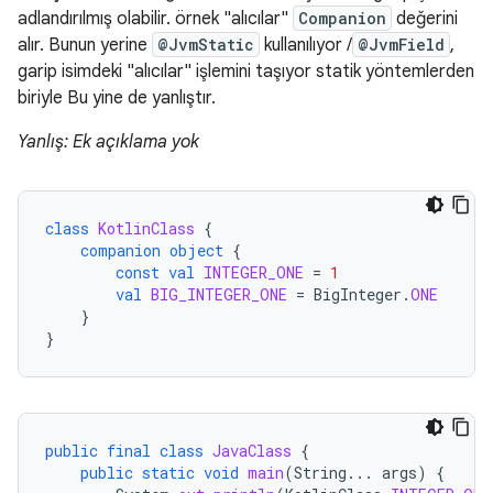
adlandırılmış olabilir. örnek "alıcılar"
Companion
değerini
alır. Bunun yerine
@JvmStatic
kullanılıyor /
@JvmField
,
garip isimdeki "alıcılar" işlemini taşıyor statik yöntemlerden
biriyle Bu yine de yanlıştır.
Yanlış: Ek açıklama yok
class
KotlinClass
{
companion
object
{
const
val
INTEGER_ONE
=
1
val
BIG_INTEGER_ONE
=
BigInteger
.
ONE
}
}
public
final
class
JavaClass
{
public
static
void
main
(
String
...
args
)
{