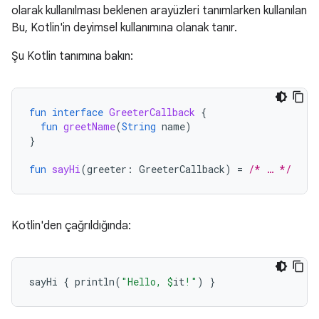
olarak kullanılması beklenen arayüzleri tanımlarken kullanılan
Bu, Kotlin'in deyimsel kullanımına olanak tanır.
Şu Kotlin tanımına bakın:
fun
interface
GreeterCallback
{
fun
greetName
(
String
name
)
}
fun
sayHi
(
greeter
:
GreeterCallback
)
=
/* … */
Kotlin'den çağrıldığında:
sayHi
{
println
(
"Hello, 
$
it
!"
)
}