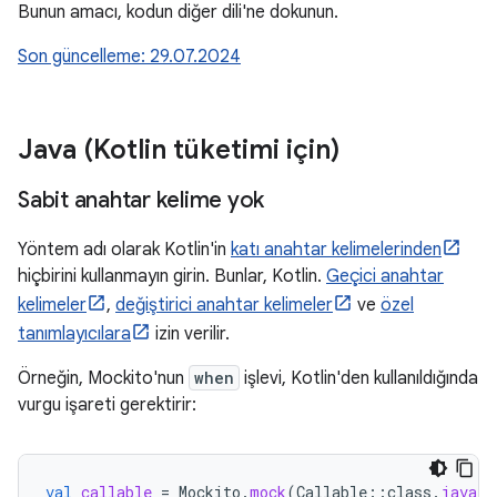
Bunun amacı, kodun diğer dili'ne dokunun.
Son güncelleme: 29.07.2024
Java (Kotlin tüketimi için)
Sabit anahtar kelime yok
Yöntem adı olarak Kotlin'in
katı anahtar kelimelerinden
hiçbirini kullanmayın girin. Bunlar, Kotlin.
Geçici anahtar
kelimeler
,
değiştirici anahtar kelimeler
ve
özel
tanımlayıcılara
izin verilir.
Örneğin, Mockito'nun
when
işlevi, Kotlin'den kullanıldığında
vurgu işareti gerektirir:
val
callable
=
Mockito
.
mock
(
Callable
::
class
.
java
)