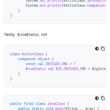
System
.
out
.
println
(
KotlinClass
.
INTEGER_ONE
System
.
out
.
println
(
KotlinClass
.
Companion
.
g
}
}
Yanlış:
@JvmStatic
not
class
KotlinClass
{
companion
object
{
const
val
INTEGER_ONE
=
1
@JvmStatic
val
BIG_INTEGER_ONE
=
BigIntege
}
}
public
final
class
JavaClass
{
public
static
void
main
(
String
...
args
)
{