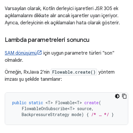
Varsayılan olarak, Kotlin derleyici işaretleri JSR 305 ek
açıklamalarını dikkate alır ancak işaretler uyarı içeriyor.
Ayrıca, derleyicinin ek açıklamaları hata olarak gösterir.
Lambda parametreleri sonuncu
SAM dönüşümü
için uygun parametre türleri "son"
olmalıdır.
Örneğin, RxJava 2'nin
Flowable.create()
yöntem
imzası şu şekilde tanımlanır:
public
static
<
T
>
Flowable<T>
create
(
FlowableOnSubscribe<T>
source
,
BackpressureStrategy
mode
)
{
/* … */
}