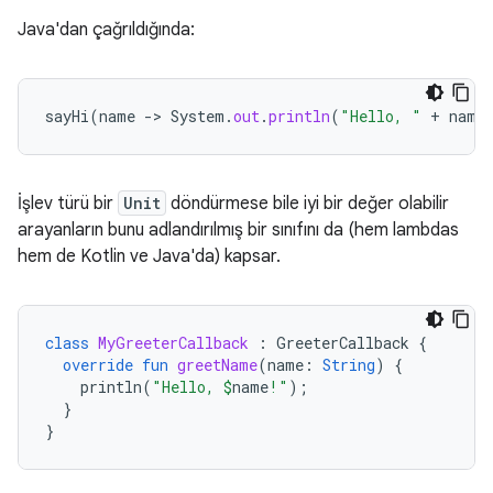
Java'dan çağrıldığında:
sayHi
(
name
-
>
System
.
out
.
println
(
"Hello, "
+
name
İşlev türü bir
Unit
döndürmese bile iyi bir değer olabilir
arayanların bunu adlandırılmış bir sınıfını da (hem lambdas
hem de Kotlin ve Java'da) kapsar.
class
MyGreeterCallback
:
GreeterCallback
{
override
fun
greetName
(
name
:
String
)
{
println
(
"Hello, 
$
name
!"
);
}
}