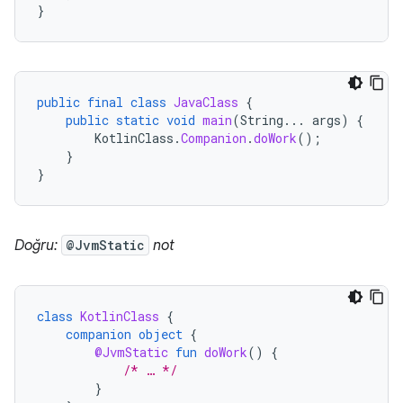
}
public
final
class
JavaClass
{
public
static
void
main
(
String
...
args
)
{
KotlinClass
.
Companion
.
doWork
();
}
}
Doğru:
@JvmStatic
not
class
KotlinClass
{
companion
object
{
@JvmStatic
fun
doWork
()
{
/* … */
}