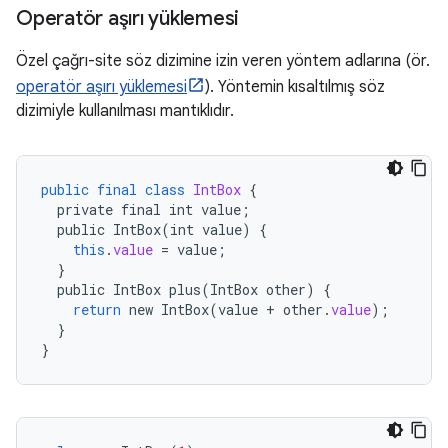
Operatör aşırı yüklemesi
Özel çağrı-site söz dizimine izin veren yöntem adlarına (ör.
operatör aşırı yüklemesi
). Yöntemin kısaltılmış söz
dizimiyle kullanılması mantıklıdır.
public
final
class
IntBox
{
private
final
int
value
;
public
IntBox
(
int
value
)
{
this
.
value
=
value
;
}
public
IntBox
plus
(
IntBox
other
)
{
return
new
IntBox
(
value
+
other
.
value
);
}
}