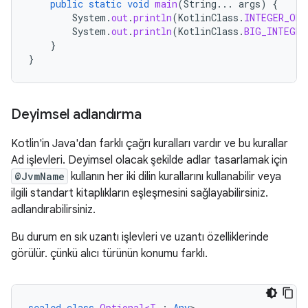
public
static
void
main
(
String
...
args
)
{
System
.
out
.
println
(
KotlinClass
.
INTEGER_ONE
System
.
out
.
println
(
KotlinClass
.
BIG_INTEGER
}
}
Deyimsel adlandırma
Kotlin'in Java'dan farklı çağrı kuralları vardır ve bu kurallar
Ad işlevleri. Deyimsel olacak şekilde adlar tasarlamak için
@JvmName
kullanın her iki dilin kurallarını kullanabilir veya
ilgili standart kitaplıkların eşleşmesini sağlayabilirsiniz.
adlandırabilirsiniz.
Bu durum en sık uzantı işlevleri ve uzantı özelliklerinde
görülür. çünkü alıcı türünün konumu farklı.
sealed
class
Optional<T
:
Any