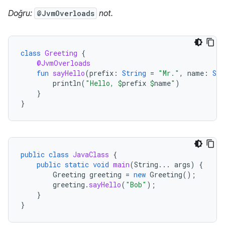
Doğru:
@JvmOverloads
not.
class
Greeting
{
@JvmOverloads
fun
sayHello
(
prefix
:
String
=
"Mr."
,
name
:
Str
println
(
"Hello, 
$
prefix
$
name
"
)
}
}
public
class
JavaClass
{
public
static
void
main
(
String
...
args
)
{
Greeting
greeting
=
new
Greeting
();
greeting
.
sayHello
(
"Bob"
);
}
}