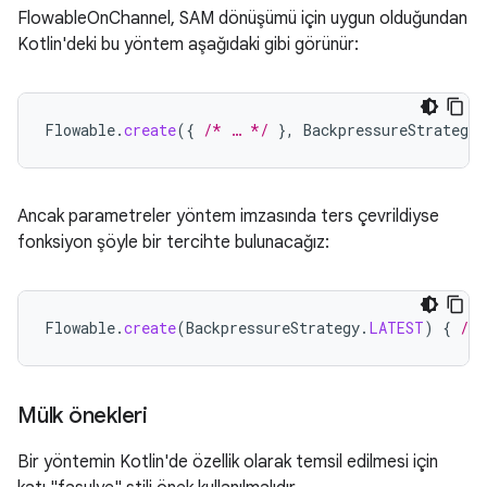
FlowableOnChannel, SAM dönüşümü için uygun olduğundan
Kotlin'deki bu yöntem aşağıdaki gibi görünür:
Flowable
.
create
({
/* … */
},
BackpressureStrategy
.
Ancak parametreler yöntem imzasında ters çevrildiyse
fonksiyon şöyle bir tercihte bulunacağız:
Flowable
.
create
(
BackpressureStrategy
.
LATEST
)
{
/*
Mülk önekleri
Bir yöntemin Kotlin'de özellik olarak temsil edilmesi için