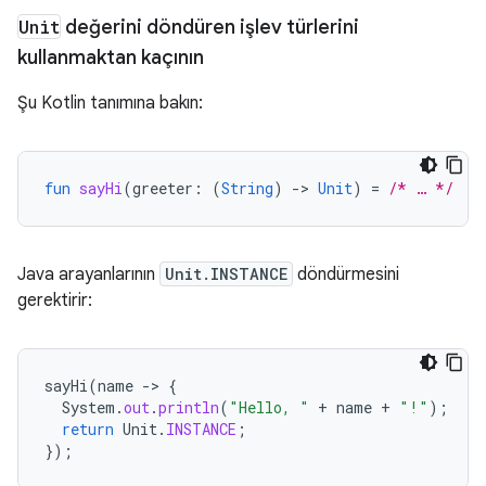
Unit
değerini döndüren işlev türlerini
kullanmaktan kaçının
Şu Kotlin tanımına bakın:
fun
sayHi
(
greeter
:
(
String
)
-
>
Unit
)
=
/* … */
Java arayanlarının
Unit.INSTANCE
döndürmesini
gerektirir:
sayHi
(
name
-
>
{
System
.
out
.
println
(
"Hello, "
+
name
+
"!"
);
return
Unit
.
INSTANCE
;
});