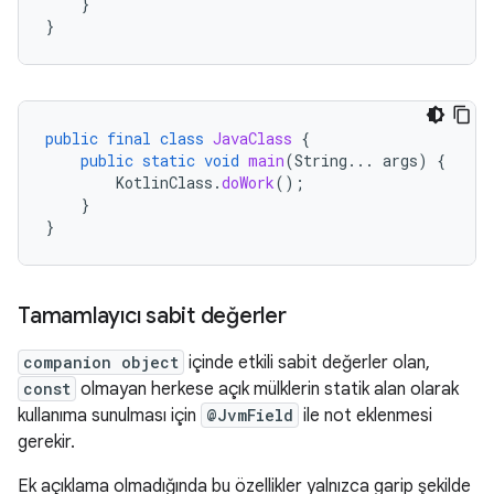
}
}
public
final
class
JavaClass
{
public
static
void
main
(
String
...
args
)
{
KotlinClass
.
doWork
();
}
}
Tamamlayıcı sabit değerler
companion object
içinde etkili sabit değerler olan,
const
olmayan herkese açık mülklerin statik alan olarak
kullanıma sunulması için
@JvmField
ile not eklenmesi
gerekir.
Ek açıklama olmadığında bu özellikler yalnızca garip şekilde