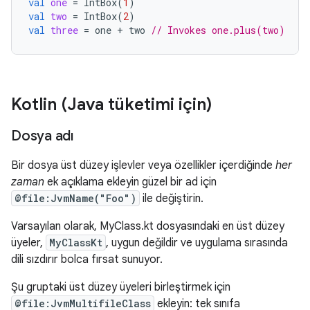
val
one
=
IntBox
(
1
)
val
two
=
IntBox
(
2
)
val
three
=
one
+
two
// Invokes one.plus(two)
Kotlin (Java tüketimi için)
Dosya adı
Bir dosya üst düzey işlevler veya özellikler içerdiğinde
her
zaman
ek açıklama ekleyin güzel bir ad için
@file:JvmName("Foo")
ile değiştirin.
Varsayılan olarak, MyClass.kt dosyasındaki en üst düzey
üyeler,
MyClassKt
, uygun değildir ve uygulama sırasında
dili sızdırır bolca fırsat sunuyor.
Şu gruptaki üst düzey üyeleri birleştirmek için
@file:JvmMultifileClass
ekleyin: tek sınıfa