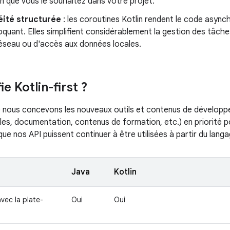
n que vous le souhaitez dans votre projet.
éité structurée
: les coroutines Kotlin rendent le code asynchr
oquant. Elles simplifient considérablement la gestion des tâches 
réseau ou d'accès aux données locales.
ie Kotlin-first ?
ue nous concevons les nouveaux outils et contenus de développ
es, documentation, contenus de formation, etc.) en priorité pou
 que nos API puissent continuer à être utilisées à partir du la
Java
Kotlin
vec la plate-
Oui
Oui