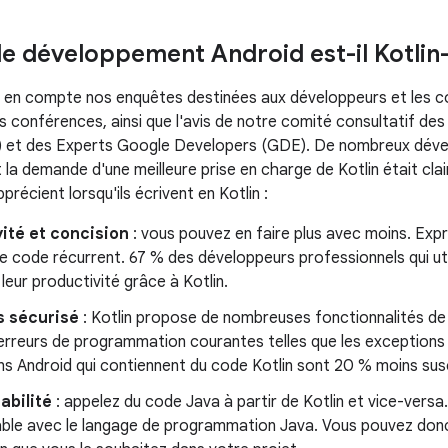
le développement Android est-il Kotlin-f
 en compte nos enquêtes destinées aux développeurs et les co
os conférences, ainsi que l'avis de notre comité consultatif de
 et des Experts Google Developers (GDE). De nombreux dévelo
 et la demande d'une meilleure prise en charge de Kotlin était clai
récient lorsqu'ils écrivent en Kotlin :
ité et concision
: vous pouvez en faire plus avec moins. Expr
e code récurrent. 67 % des développeurs professionnels qui util
eur productivité grâce à Kotlin.
s sécurisé
: Kotlin propose de nombreuses fonctionnalités de
 erreurs de programmation courantes telles que les exceptions 
ns Android qui contiennent du code Kotlin sont 20 % moins susc
abilité
: appelez du code Java à partir de Kotlin et vice-versa
ble avec le langage de programmation Java. Vous pouvez donc 