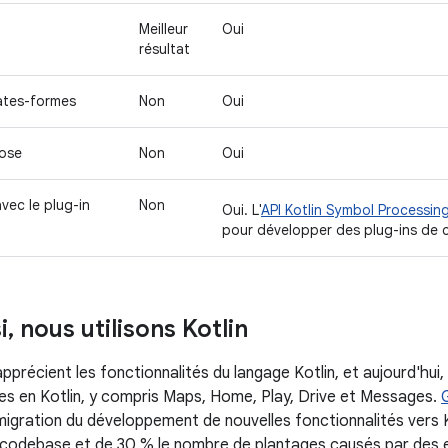
Meilleur
Oui
résultat
lates-formes
Non
Oui
ose
Non
Oui
vec le plug-in
Non
Oui. L'
API Kotlin Symbol Processin
pour développer des plug-ins de c
i
,
nous utilisons Kotlin
pprécient les fonctionnalités du langage Kotlin, et aujourd'hui
s en Kotlin, y compris Maps, Home, Play, Drive et Messages.
 migration du développement de nouvelles fonctionnalités vers K
du codebase et de 30 % le nombre de plantages causés par des e