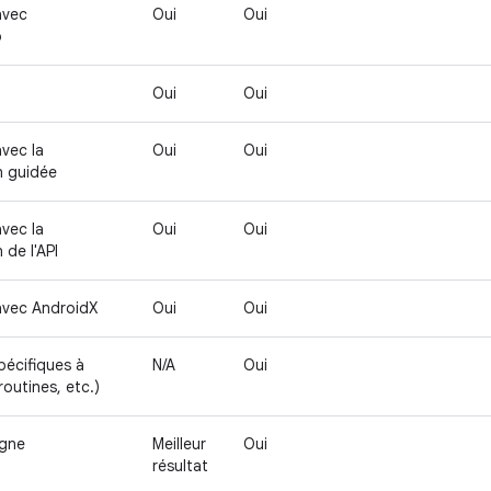
avec
Oui
Oui
o
Oui
Oui
avec la
Oui
Oui
 guidée
avec la
Oui
Oui
de l'API
avec AndroidX
Oui
Oui
pécifiques à
N/A
Oui
routines, etc.)
igne
Meilleur
Oui
résultat