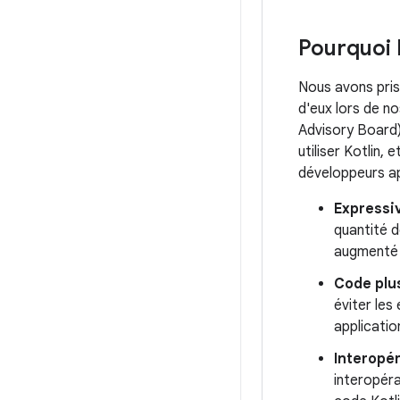
Pourquoi 
Nous avons pris
d'eux lors de n
Advisory Board)
utiliser Kotlin,
développeurs app
Expressiv
quantité d
augmenté l
Code plu
éviter les
applicatio
Interopér
interopéra