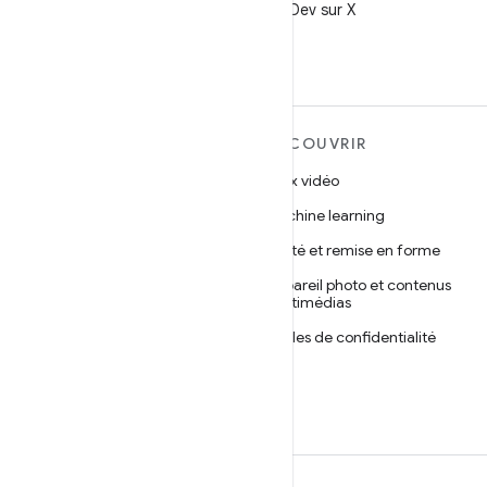
Suivez @AndroidDev sur X
EN SAVOIR PLUS SUR
DÉCOUVRIR
ANDROID
Jeux vidéo
Android
Machine learning
Android pour les entreprises
Santé et remise en forme
Sécurité
Appareil photo et contenus
multimédias
Projet Android Open Source
Règles de confidentialité
Actualités
5G
Blog
Podcasts