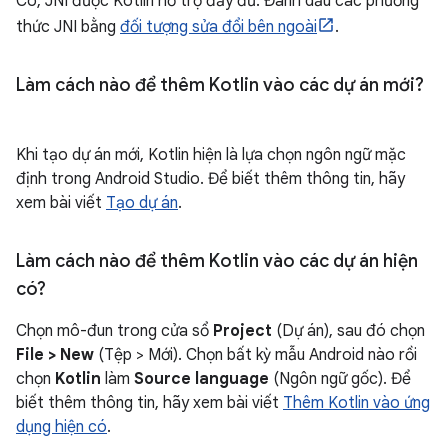
Có, JNI được Kotlin hỗ trợ đầy đủ. Đánh dấu các phương
thức JNI bằng
đối tượng sửa đổi bên ngoài
.
Làm cách nào để thêm Kotlin vào các dự án mới?
Khi tạo dự án mới, Kotlin hiện là lựa chọn ngôn ngữ mặc
định trong Android Studio. Để biết thêm thông tin, hãy
xem bài viết
Tạo dự án
.
Làm cách nào để thêm Kotlin vào các dự án hiện
có?
Chọn mô-đun trong cửa sổ
Project
(Dự án), sau đó chọn
File > New
(Tệp > Mới). Chọn bất kỳ mẫu Android nào rồi
chọn
Kotlin
làm
Source language
(Ngôn ngữ gốc). Để
biết thêm thông tin, hãy xem bài viết
Thêm Kotlin vào ứng
dụng hiện có
.