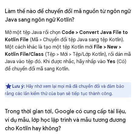
Làm thế nào để chuyển đổi mã nguồn từ ngôn ngữ
Java sang ngôn ngữ Kotlin?
Mở một tệp Java rồi chọn
Code > Convert Java File to
Kotlin File
(Mã > Chuyển đổi tệp Java sang tệp Kotlin).
Một cách khác là tạo một tệp Kotlin mới
File > New >
Kotlin File/Class
(Tệp > Mới > Tệp/Lớp Kotlin), rồi dán mã
Java vào tệp đó. Khi được nhắc, hãy nhấp vào
Yes
(Có)
để chuyển đổi mã sang Kotlin.
Lưu ý:
Hãy nhớ xem lại mọi mã đã chuyển đổi và đảm bảo
rằng các lần kiểm thử của bạn sẽ tiếp tục thành công.
Trong thời gian tới
,
Google có cung cấp tài liệu
,
ví dụ mẫu
,
lớp học lập trình và mẫu tương đương
cho Kotlin hay không?