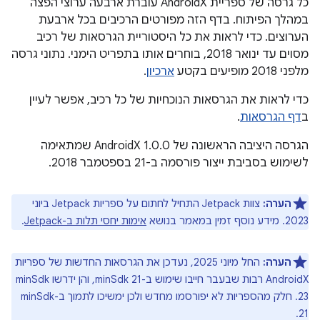
כל גרסה של ספריית AndroidX עוברת ארבעה ערוצי הפצה
במהלך הפיתוח. בדף הזה מפורטים הרכיבים בכל ארבעת
הערוצים. כדי לראות את כל היסטוריית הגרסאות של רכיב
מסוים עד ינואר 2018, בוחרים אותו בתפריט הימני. נתוני גרסה
מלפני 2018 מופיעים בקטע
ארכיון
.
כדי לראות את הגרסאות הנוכחיות של כל רכיב, אפשר לעיין
ב
דף הגרסאות
.
הגרסה היציבה הראשונה של AndroidX 1.0.0 שמתאימה
לשימוש בסביבת ייצור פורסמה ב-21 בספטמבר 2018.
הערה:
צוות Jetpack התחיל לחתום על ספריות Jetpack ביוני
2023. מידע נוסף זמין במאמר בנושא
אימות יחסי תלות ב-Jetpack
.
הערה:
החל מיוני 2025, נעדכן את הגרסאות החדשות של ספריות
AndroidX רבות שבעבר חייבו שימוש ב-minSdk 21, והן ידרשו minSdk
23. חלק מהספריות לא יפורסמו מחדש ולכן ימשיכו לתמוך ב-minSdk
21.